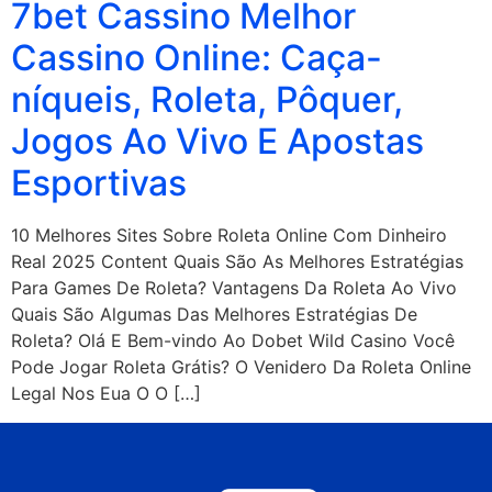
7bet Cassino Melhor
Cassino Online: Caça-
níqueis, Roleta, Pôquer,
Jogos Ao Vivo E Apostas
Esportivas
10 Melhores Sites Sobre Roleta Online Com Dinheiro
Real 2025 Content Quais São As Melhores Estratégias
Para Games De Roleta? Vantagens Da Roleta Ao Vivo
Quais São Algumas Das Melhores Estratégias De
Roleta? Olá E Bem-vindo Ao Dobet Wild Casino Você
Pode Jogar Roleta Grátis? O Venidero Da Roleta Online
Legal Nos Eua O O […]