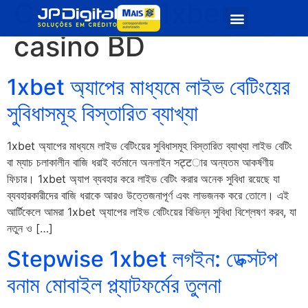
Categoria:
1xbet
casino BD
1xbet অ্যাপের মাধ্যমে লাইভ বেটিংয়ের
সুবিধাসমূহ বিস্তারিত ব্যাখ্যা
1xbet অ্যাপের মাধ্যমে লাইভ বেটিংয়ের সুবিধাসমূহ বিস্তারিত ব্যাখ্যা লাইভ বেটিং
বা ম্যাচ চলাকালীন বাজি ধরাই বর্তমানে অনলাইন সट्टার অন্যতম আকর্ষণীয়
ফিচার। 1xbet অ্যাপ ব্যবহার করে লাইভ বেটিং করার অনেক সুবিধা রয়েছে যা
ব্যবহারকারীদের বাজি ধরাকে আরও উত্তেজনাপূর্ণ এবং লাভজনক করে তোলে। এই
আর্টিকেলে আমরা 1xbet অ্যাপের লাইভ বেটিংয়ের বিভিন্ন সুবিধা বিশ্লেষণ করব, যা
নতুন ও […]
Stepwise 1xbet লগইন: ডেক্সটপ
বনাম মোবাইল প্ল্যাটফর্মের তুলনা