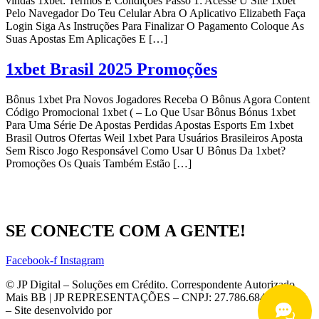
vindas 1xbet: Termos E Condições Passo 1: Acesse U Site 1xbet
Pelo Navegador Do Teu Celular Abra O Aplicativo Elizabeth Faça
Login Siga As Instruções Para Finalizar O Pagamento Coloque As
Suas Apostas Em Aplicações E […]
1xbet Brasil 2025 Promoções
Bônus 1xbet Pra Novos Jogadores Receba O Bônus Agora Content
Código Promocional 1xbet ( – Lo Que Usar Bônus Bónus 1xbet
Para Uma Série De Apostas Perdidas Apostas Esports Em 1xbet
Brasil Outros Ofertas Weil 1xbet Para Usuários Brasileiros Aposta
Sem Risco Jogo Responsável Como Usar U Bônus Da 1xbet?
Promoções Os Quais Também Estão […]
SE CONECTE COM A GENTE!
Facebook-f
Instagram
© JP Digital – Soluções em Crédito. Correspondente Autorizado
Mais BB | JP REPRESENTAÇÕES – CNPJ: 27.786.684/0001-55
– Site desenvolvido por