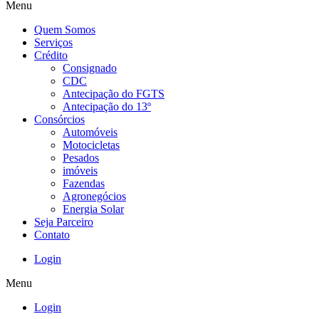
Menu
Quem Somos
Serviços
Crédito
Consignado
CDC
Antecipação do FGTS
Antecipação do 13º
Consórcios
Automóveis
Motocicletas
Pesados
imóveis
Fazendas
Agronegócios
Energia Solar
Seja Parceiro
Contato
Login
Menu
Login