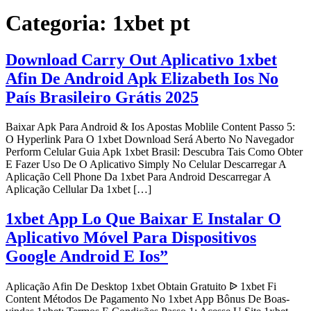
Categoria:
1xbet pt
Download Carry Out Aplicativo 1xbet
Afin De Android Apk Elizabeth Ios No
País Brasileiro Grátis 2025
Baixar Apk Para Android & Ios Apostas Moblile Content Passo 5:
O Hyperlink Para O 1xbet Download Será Aberto No Navegador
Perform Celular Guia Apk 1xbet Brasil: Descubra Tais Como Obter
E Fazer Uso De O Aplicativo Simply No Celular Descarregar A
Aplicação Cell Phone Da 1xbet Para Android Descarregar A
Aplicação Cellular Da 1xbet […]
1xbet App Lo Que Baixar E Instalar O
Aplicativo Móvel Para Dispositivos
Google Android E Ios”
Aplicação Afin De Desktop 1xbet Obtain Gratuito ᐉ 1xbet Fi
Content Métodos De Pagamento No 1xbet App Bônus De Boas-