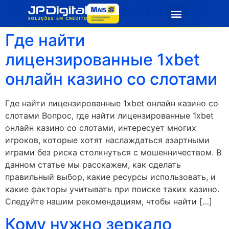
Categoria:
1xbet RU
Quem Somos
Seja Parceiro
Где найти
лицензированные 1xbet
онлайн казино со слотами
Где найти лицензированные 1xbet онлайн казино со
слотами Вопрос, где найти лицензированные 1xbet
онлайн казино со слотами, интересует многих
игроков, которые хотят наслаждаться азартными
играми без риска столкнуться с мошенничеством. В
данном статье мы расскажем, как сделать
правильный выбор, какие ресурсы использовать, и
какие факторы учитывать при поиске таких казино.
Следуйте нашим рекомендациям, чтобы найти […]
Кому нужно зеркало