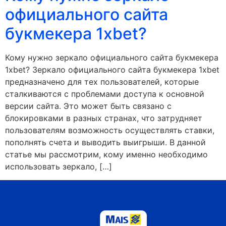
официального сайта
букмекера 1xbet?
Кому нужно зеркало официального сайта букмекера
1xbet? Зеркало официального сайта букмекера 1xbet
предназначено для тех пользователей, которые
сталкиваются с проблемами доступа к основной
версии сайта. Это может быть связано с
блокировками в разных странах, что затрудняет
пользователям возможность осуществлять ставки,
пополнять счета и выводить выигрыши. В данной
статье мы рассмотрим, кому именно необходимо
использовать зеркало, […]