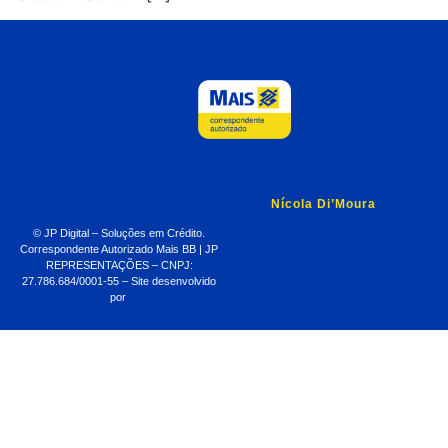
Nícola Di’Moura
© JP Digital – Soluções em Crédito.
Correspondente Autorizado Mais BB | JP
REPRESENTAÇÕES – CNPJ:
27.786.684/0001-55 – Site desenvolvido
por