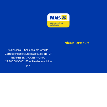
Nícola Di’Moura
© JP Digital – Soluções em Crédito.
Correspondente Autorizado Mais BB | JP
REPRESENTAÇÕES – CNPJ:
27.786.684/0001-55 – Site desenvolvido
por