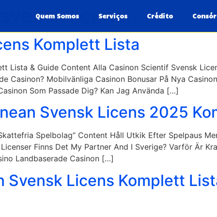
 svensk licens
Quem Somos
Serviços
Crédito
Consór
ens Komplett Lista
t Lista & Guide Content Alla Casinon Scientif Svensk Lice
rade Casinon? Mobilvänliga Casinon Bonusar På Nya Casino
la Casinon Som Passade Dig? Kan Jag Använda […]
anean Svensk Licens 2025 Kom
kattefria Spelbolag” Content Håll Utkik Efter Spelpaus 
 Licenser Finns Det My Partner And I Sverige? Varför Är Kra
sino Landbaserade Casinon […]
 Svensk Licens Komplett Lis