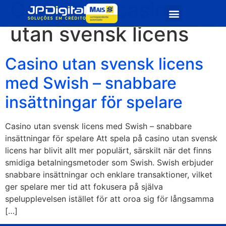
Categoria:
casino
utan svensk licens
Casino utan svensk licens
med Swish – snabbare
insättningar för spelare
Casino utan svensk licens med Swish – snabbare
insättningar för spelare Att spela på casino utan svensk
licens har blivit allt mer populärt, särskilt när det finns
smidiga betalningsmetoder som Swish. Swish erbjuder
snabbare insättningar och enklare transaktioner, vilket
ger spelare mer tid att fokusera på själva
spelupplevelsen istället för att oroa sig för långsamma
[…]