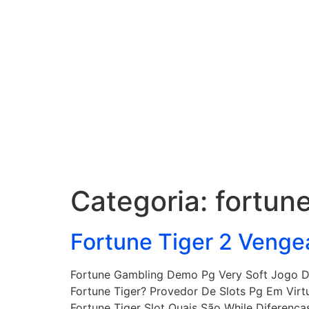
Categoria:
fortune
Fortune Tiger 2 Venge
Fortune Gambling Demo Pg Very Soft Jogo D
Fortune Tiger? Provedor De Slots Pg Em Vi
Fortune Tiger Slot Quais São While Diferença