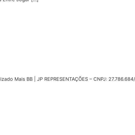
orizado Mais BB | JP REPRESENTAÇÕES – CNPJ: 27.786.684/