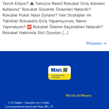
Tercih Ediyor? ⚠️ Yalnızca Resmî Rokubet Giriş Adresini
Kullanınız” Rokubet Güvenlik Önlemleri Nelerdir?
Rokubet Poker Nasıl Oynanır? Yeni Stratejiler Ve
Taktikler Rokubet’e Giriş Yapamıyorum, Nenni
Yapmalıyım? 🆘 Rokubet Ödeme Seçenekleri Nelerdir?
Rokubet Hakkında Slot Oyunları […]
Próximo
→
Nícola Di’Moura
© JP Digital – Soluções em Crédito.
Correspondente Autorizado Mais BB | JP