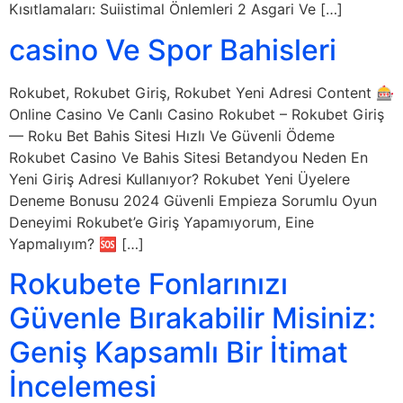
Kısıtlamaları: Suiistimal Önlemleri 2 Asgari Ve […]
️casino Ve Spor Bahisleri️
Rokubet, Rokubet Giriş, Rokubet Yeni Adresi Content 🎰
Online Casino Ve Canlı Casino Rokubet – Rokubet Giriş
— Roku Bet Bahis Sitesi Hızlı Ve Güvenli Ödeme
Rokubet Casino Ve Bahis Sitesi Betandyou Neden En
Yeni Giriş Adresi Kullanıyor? Rokubet Yeni Üyelere
Deneme Bonusu 2024 Güvenli Empieza Sorumlu Oyun
Deneyimi Rokubet’e Giriş Yapamıyorum, Eine
Yapmalıyım? 🆘 […]
Rokubete Fonlarınızı
Güvenle Bırakabilir Misiniz:
Geniş Kapsamlı Bir İtimat
İncelemesi