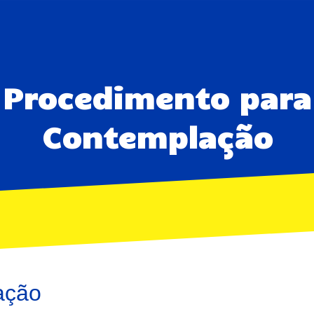
Quem Somos
Serviços
Crédito
Consórci
Procedimento para
Contemplação
ação