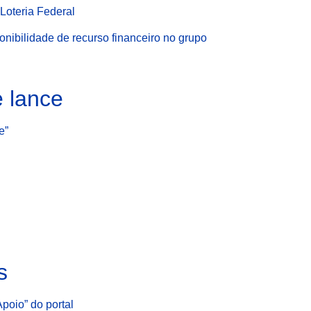
Loteria Federal
onibilidade de recurso financeiro no grupo
e lance
e”
s
Apoio” do portal