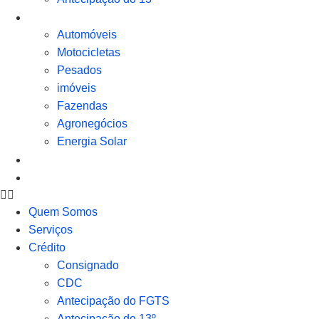
Consórcios
Automóveis
Motocicletas
Pesados
imóveis
Fazendas
Agronegócios
Energia Solar
Seja Parceiro
Contato
Quem Somos
Serviços
Crédito
Consignado
CDC
Antecipação do FGTS
Antecipação do 13º