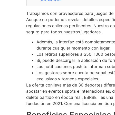
Trabajamos con proveedores para juegos de r
Aunque no podemos revelar detalles específi
regulaciones chilenas pertinentes. Nuestro c
seguro para todos nuestros jugadores.
Además, la interfaz está completamente 
durante cualquier momento con lugar.
Los retiros superiores a $50, 1000 pesos
Sí, puede descargar la aplicación de fo
Las notificaciones push te informan so
Los gestores sobre cuenta personal está
exclusivos y torneos especiales.
La oferta conlleva más de 30 deportes difere
apostar en eventos spots e internacionales, 
delete partido en época real. BBRBET es una
fundación en 2021. Con una licencia emitida 
Beneficios Especiales 