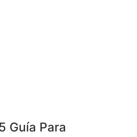
5 Guía Para