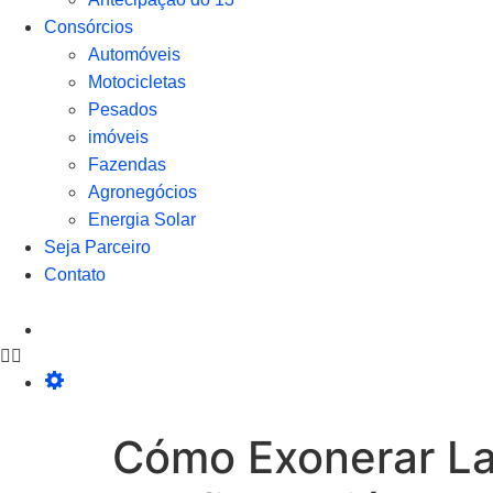
Consórcios
Automóveis
Motocicletas
Pesados
imóveis
Fazendas
Agronegócios
Energia Solar
Seja Parceiro
Contato
Cómo Exonerar La