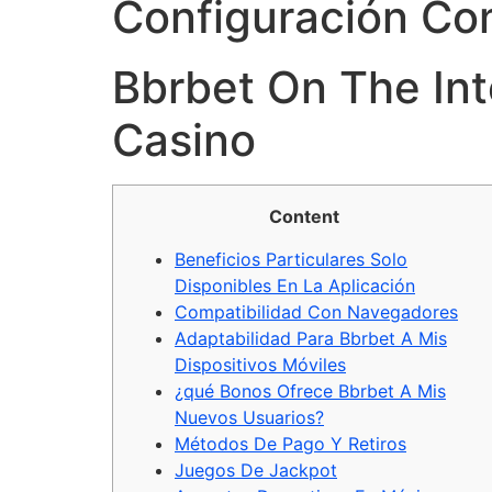
Configuración Co
Bbrbet On The In
Casino
Content
Beneficios Particulares Solo
Disponibles En La Aplicación
Compatibilidad Con Navegadores
Adaptabilidad Para Bbrbet A Mis
Dispositivos Móviles
¿qué Bonos Ofrece Bbrbet A Mis
Nuevos Usuarios?
Métodos De Pago Y Retiros
Juegos De Jackpot