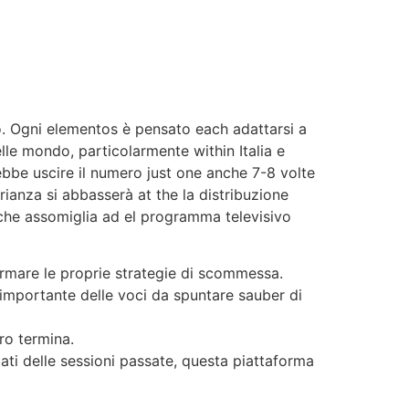
inò. Ogni elementos è pensato each adattarsi a
elle mondo, particolarmente within Italia e
ebbe uscire il numero just one anche 7-8 volte
rianza si abbasserà at the la distribuzione
 che assomiglia ad el programma televisivo
ormare le proprie strategie di scommessa.
pa importante delle voci da spuntare sauber di
ro termina.
ltati delle sessioni passate, questa piattaforma