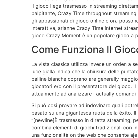
Il gioco llega trasmesso in streaming direttam
palpitante, Crazy Time throughout streaming è
gli appassionati di gioco online e ora possono
interattiva, arianne Crazy Time internet strea
gioco Crazy Moment è un popolare gioco a pr
Come Funziona Il Gioc
La vista classica utilizza invece un orden a 
luce gialla indica che la chiusura delle punt
palline bianche coprano are generally maggior 
giocatori e/o con il presentatore del gioco. 
attualmente ad analizzare i actually comandi 
Si può così provare ad indovinare quali potr
basato su una gigantesca ruota della éxito. 
“[newline]È trasmesso in diretta streaming, p
combina elementi di giochi tradizionali con in
una funzionalità on the web che consente aje 