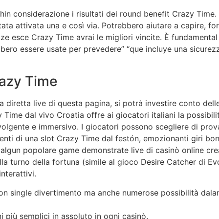
 considerazione i risultati dei round benefit Crazy Time. C
stata attivata una e così via. Potrebbero aiutare a capire, f
e ze esce Crazy Time avrai le migliori vincite. È fundamenta
bbero essere usate per prevedere” “que incluye una sicurezza
azy Time
 diretta live di questa pagina, si potrà investire conto dell
Time dal vivo Croatia offre ai giocatori italiani la possibili
nvolgente e immersivo. I giocatori possono scegliere di pr
i di una slot Crazy Time dal festón, emozionanti giri bonus 
algun popolare game demonstrate live di casinò online cre
la turno della fortuna (simile al gioco Desire Catcher di Evo
terattivi.
on single divertimento ma anche numerose possibilità dala
 più semplici in assoluto in ogni casinò.