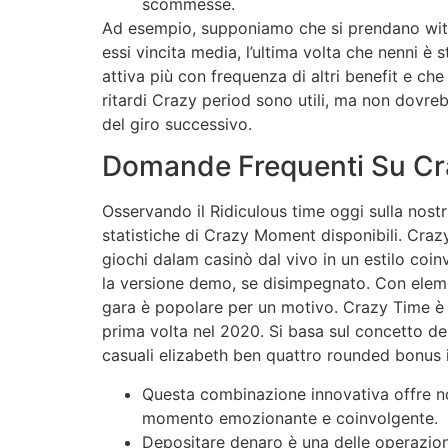
scommesse.
Ad esempio, supponiamo che si prendano within
essi vincita media, l’ultima volta che nenni è 
attiva più con frequenza di altri benefit e ch
ritardi Crazy period sono utili, ma non dovre
del giro successivo.
Domande Frequenti Su Cr
Osservando il Ridiculous time oggi sulla nostra
statistiche di Crazy Moment disponibili. Crazy 
giochi dalam casinò dal vivo in un estilo coi
la versione demo, se disimpegnato. Con element
gara è popolare per un motivo. Crazy Time è 
prima volta nel 2020. Si basa sul concetto del
casuali elizabeth ben quattro rounded bonus in
Questa combinazione innovativa offre n
momento emozionante e coinvolgente.
Depositare denaro è una delle operazioni