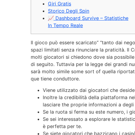
Giri Gratis
Storico Degli Spin
📈 Dashboard Survive – Statistiche
In Tempo Reale
Il gioco può essere scaricato” “tanto dai nego
spazi limitati senza rinunciare la praticità. 
molti giocatori si chiedono dove sia possibil
di seguito. Tuttavia per la legge dei grandi n
sarà molto simile some sort of quella riport
que tiene conduttore.
Viene utilizzato dai giocatori che desid
Inoltre la credibilità della piattaforma 
lasciare the proprie informazioni a degli 
Se la ruota si ferma su este numero, i g
Se sei interessato a esplorare le statisti
è perfetta per te.
Se siete giocatori che bazzicano i casinò