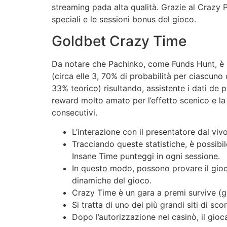
streaming pada alta qualità. Grazie al Crazy P
speciali e le sessioni bonus del gioco.
Goldbet Crazy Time
Da notare che Pachinko, come Funds Hunt, è pr
(circa elle 3, 70% di probabilità per ciascuno
33% teorico) risultando, assistente i dati de
reward molto amato per l’effetto scenico e la 
consecutivi.
L’interazione con il presentatore dal v
Tracciando queste statistiche, è possibi
Insane Time punteggi in ogni sessione.
In questo modo, possono provare il gioco
dinamiche del gioco.
Crazy Time è un gara a premi survive (g
Si tratta di uno dei più grandi siti di 
Dopo l’autorizzazione nel casinò, il gio