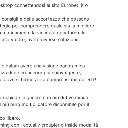
ktop connettendosi al sito Eurobet. it o
i consigli e delle accortezze che possono
ategie per comprendere quale sia la migliore
maticamente la vincita a ogni turno. In
 caso vostro, avete diverse soluzioni.
le e dalam avere una visione panoramica
enza di gioco ancora più coinvolgente,
re dove si fermerà. La comprensione dell’RTP
 richiede in genere non più di five minuti.
 più puro moltiplicatore disponibile por il
co libero.
ming con i actually croupier o inside modalità