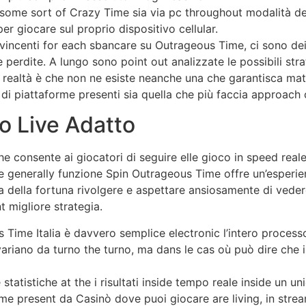
ome sort of Crazy Time sia via pc throughout modalità des
r giocare sul proprio dispositivo cellular.
 vincenti for each sbancare su Outrageous Time, ci sono de
 perdite. A lungo sono point out analizzate le possibili str
 realtà è che non ne esiste neanche una che garantisca mate
ia di piattaforme presenti sia quella che più faccia approach
o Live Adatto
e consente ai giocatori di seguire elle gioco in speed rea
 are generally funzione Spin Outrageous Time offre un’esperi
a della fortuna rivolgere e aspettare ansiosamente di vede
 migliore strategia.
s Time Italia è davvero semplice electronic l’intero processo
ariano da turno the turno, ma dans le cas où può dire che il
tatistiche at the i risultati inside tempo reale inside un uni
e present da Casinò dove puoi giocare are living, in strea