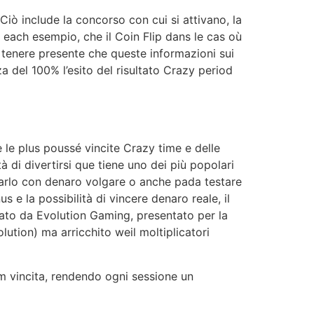
iò include la concorso con cui si attivano, la
or each esempio, che il Coin Flip dans le cas où
l tenere presente che queste informazioni sui
 del 100% l’esito del risultato Crazy period
e le plus poussé vincite Crazy time e delle
tà di divertirsi que tiene uno dei più popolari
ovarlo con denaro volgare o anche pada testare
e la possibilità di vincere denaro reale, il
ato da Evolution Gaming, presentato per la
lution) ma arricchito weil moltiplicatori
m vincita, rendendo ogni sessione un