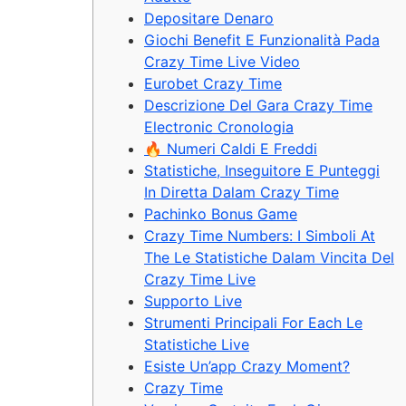
Depositare Denaro
Giochi Benefit E Funzionalità Pada
Crazy Time Live Video
Eurobet Crazy Time
Descrizione Del Gara Crazy Time
Electronic Cronologia
🔥 Numeri Caldi E Freddi
Statistiche, Inseguitore E Punteggi
In Diretta Dalam Crazy Time
Pachinko Bonus Game
Crazy Time Numbers: I Simboli At
The Le Statistiche Dalam Vincita Del
Crazy Time Live
Supporto Live
Strumenti Principali For Each Le
Statistiche Live
Esiste Un’app Crazy Moment?
Crazy Time