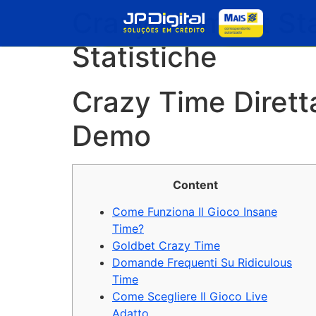
Crazy Moment Stat
Statistiche
Crazy Time Dirett
Demo
Content
Come Funziona Il Gioco Insane
Time?
Goldbet Crazy Time
Domande Frequenti Su Ridiculous
Time
Come Scegliere Il Gioco Live
Adatto