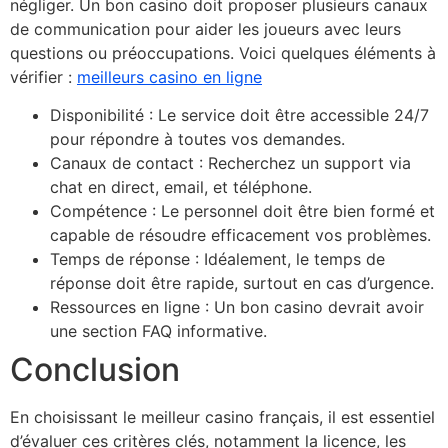
négliger. Un bon casino doit proposer plusieurs canaux
de communication pour aider les joueurs avec leurs
questions ou préoccupations. Voici quelques éléments à
vérifier :
meilleurs casino en ligne
Disponibilité : Le service doit être accessible 24/7
pour répondre à toutes vos demandes.
Canaux de contact : Recherchez un support via
chat en direct, email, et téléphone.
Compétence : Le personnel doit être bien formé et
capable de résoudre efficacement vos problèmes.
Temps de réponse : Idéalement, le temps de
réponse doit être rapide, surtout en cas d’urgence.
Ressources en ligne : Un bon casino devrait avoir
une section FAQ informative.
Conclusion
En choisissant le meilleur casino français, il est essentiel
d’évaluer ces critères clés, notamment la licence, les