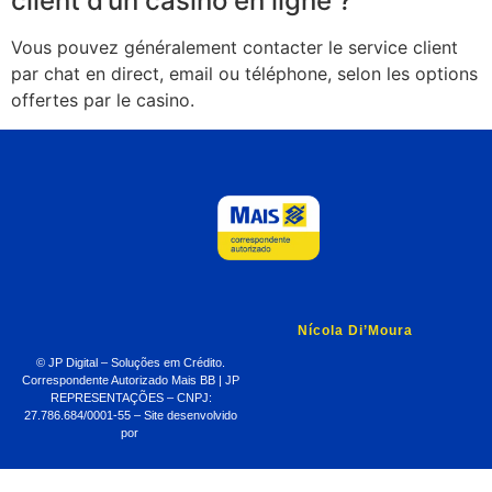
client d’un casino en ligne ?
Vous pouvez généralement contacter le service client
par chat en direct, email ou téléphone, selon les options
offertes par le casino.
Nícola Di’Moura
© JP Digital – Soluções em Crédito.
Correspondente Autorizado Mais BB | JP
REPRESENTAÇÕES – CNPJ:
27.786.684/0001-55 – Site desenvolvido
por