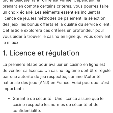
tâche délicate, tant l’offre est variée. Cependant, en
prenant en compte certains critères, vous pourrez faire
un choix éclairé. Les éléments essentiels incluent la
licence de jeu, les méthodes de paiement, la sélection
des jeux, les bonus offerts et la qualité du service client.
Cet article explorera ces critères en profondeur pour
vous aider à trouver le casino en ligne qui vous convient
le mieux.
1. Licence et régulation
La première étape pour évaluer un casino en ligne est
de vérifier sa licence. Un casino légitime doit être régulé
par une autorité de jeu respectée, comme l’Autorité
nationale des jeux (ANJ) en France. Voici pourquoi c’est
important :
Garantie de sécurité : Une licence assure que le
casino respecte les normes de sécurité et de
confidentialité.