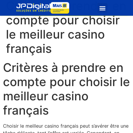
Critères à prendre en
Quem Somos
Seja Parceiro
compte pour choisir
le meilleur casino
français
Critères à prendre en
compte pour choisir le
meilleur casino
français
Choisir le meilleur casino français peut s’avérer être une