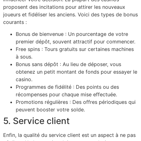
proposent des incitations pour attirer les nouveaux
joueurs et fidéliser les anciens. Voici des types de bonus
courants :
Bonus de bienvenue : Un pourcentage de votre
premier dépôt, souvent attractif pour commencer.
Free spins : Tours gratuits sur certaines machines
à sous.
Bonus sans dépôt : Au lieu de déposer, vous
obtenez un petit montant de fonds pour essayer le
casino.
Programmes de fidélité : Des points ou des
récompenses pour chaque mise effectuée.
Promotions régulières : Des offres périodiques qui
peuvent booster votre solde.
5. Service client
Enfin, la qualité du service client est un aspect à ne pas