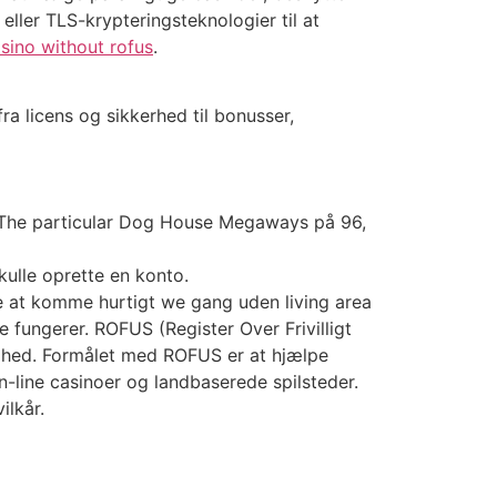
ller TLS-krypteringsteknologier til at
sino without rofus
.
a licens og sikkerhed til bonusser,
 The particular Dog House Megaways på 96,
kulle oprette en konto.
ere at komme hurtigt we gang uden living area
e fungerer. ROFUS (Register Over Frivilligt
ighed. Formålet med ROFUS er at hjælpe
n-line casinoer og landbaserede spilsteder.
ilkår.