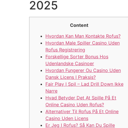
2025
Content
Hvordan Kan Man Kontakte Rofus?
Hvordan Male Spiller Casino Uden
Rofus Registrering
Forskellige Sorter Bonus Hos
Udenlandske Casinoer
Hvordan Fungerer Ou Casino Uden
Dansk Licens I Praksis?
Fair Play I Spil – Lad Drill Down Ikke
Narre
Hvad Betyder Det At Spille På Et
Online Casino Uden Rofus?
Alternativer Til Rofus På Et Online
Casino Uden Licens
Er Jeg I Rofus? Så Kan Du Spille