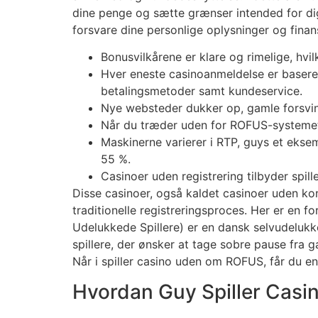
dine penge og sætte grænser intended for dig 
forsvare dine personlige oplysninger og fina
Bonusvilkårene er klare og rimelige, hvil
Hver eneste casinoanmeldelse er baseret 
betalingsmetoder samt kundeservice.
Nye websteder dukker op, gamle forsvin
Når du træder uden for ROFUS-systemet, 
Maskinerne varierer i RTP, guys et ek
55 %.
Casinoer uden registrering tilbyder spil
Disse casinoer, også kaldet casinoer uden kon
traditionelle registreringsproces. Her er en f
Udelukkede Spillere) er en dansk selvudeluk
spillere, der ønsker at tage sobre pause fra 
Når i spiller casino uden om ROFUS, får du en b
Hvordan Guy Spiller Casi