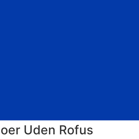
inoer Uden Rofus