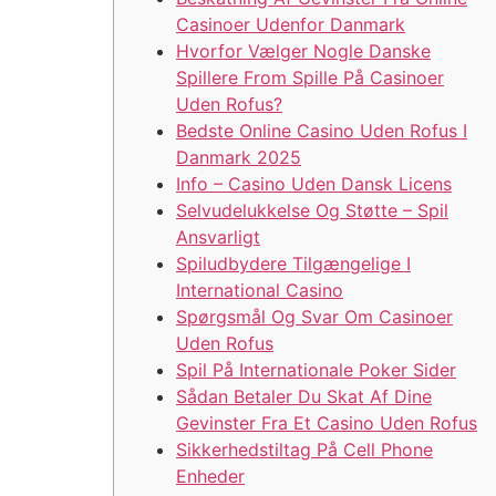
Casinoer Udenfor Danmark
Hvorfor Vælger Nogle Danske
Spillere From Spille På Casinoer
Uden Rofus?
Bedste Online Casino Uden Rofus I
Danmark 2025
Info – Casino Uden Dansk Licens
Selvudelukkelse Og Støtte – Spil
Ansvarligt
Spiludbydere Tilgængelige I
International Casino
Spørgsmål Og Svar Om Casinoer
Uden Rofus
Spil På Internationale Poker Sider
Sådan Betaler Du Skat Af Dine
Gevinster Fra Et Casino Uden Rofus
Sikkerhedstiltag På Cell Phone
Enheder