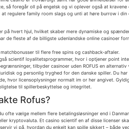
e, så foregår oll på engelsk og vi oplever også at kravene
at regulere family room slags og unti at høre burrow i din 
er på hvert hjul, hvilket skaber mere dynamiske og spænden
r de fleste af de billigste udenlandske online casinoer for
 matchbonusser til flere free spins og cashback-aftaler.
å scientif loyalitetsprogrammer, hvor i optjener point inte
begrænsninger, tilbyder casinoer uden ROFUS en alternativ v
 juridisk og personlig tryghed for den danske spiller. Du har
ide, hvor licensoplysninger normalt im or her angivet. Gyld
igtelse til spillerbeskyttelse og integritet.
akte Rofus?
du ofte vælge mellem flere betalingsløsninger end i Danma
y eller kryptovaluta. Et casino scientif en af disse licenser s
servir vi på, hvordan du enkelt kan spille sikkert – både ve