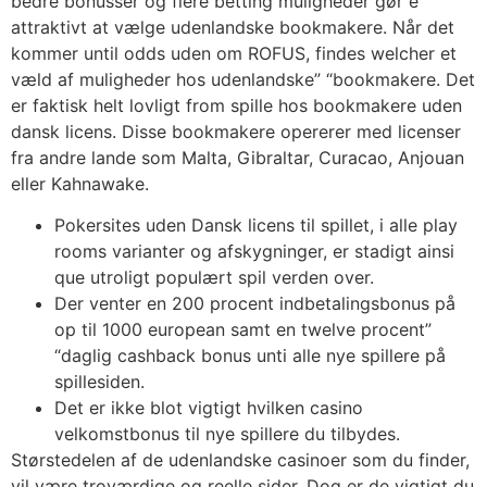
bedre bonusser og flere betting muligheder gør e
attraktivt at vælge udenlandske bookmakere. Når det
kommer until odds uden om ROFUS, findes welcher et
væld af muligheder hos udenlandske” “bookmakere. Det
er faktisk helt lovligt from spille hos bookmakere uden
dansk licens. Disse bookmakere opererer med licenser
fra andre lande som Malta, Gibraltar, Curacao, Anjouan
eller Kahnawake.
Pokersites uden Dansk licens til spillet, i alle play
rooms varianter og afskygninger, er stadigt ainsi
que utroligt populært spil verden over.
Der venter en 200 procent indbetalingsbonus på
op til 1000 european samt en twelve procent”
“daglig cashback bonus unti alle nye spillere på
spillesiden.
Det er ikke blot vigtigt hvilken casino
velkomstbonus til nye spillere du tilbydes.
Størstedelen af de udenlandske casinoer som du finder,
vil være troværdige og reelle sider. Dog er de vigtigt du