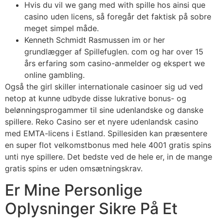
Hvis du vil we gang med with spille hos ainsi que
casino uden licens, så foregår det faktisk på sobre
meget simpel måde.
Kenneth Schmidt Rasmussen im or her
grundlægger af Spillefuglen. com og har over 15
års erfaring som casino-anmelder og ekspert we
online gambling.
Også the girl skiller internationale casinoer sig ud ved
netop at kunne udbyde disse lukrative bonus- og
belønningsprogammer til sine udenlandske og danske
spillere. Reko Casino ser et nyere udenlandsk casino
med EMTA-licens i Estland. Spillesiden kan præsentere
en super flot velkomstbonus med hele 4001 gratis spins
unti nye spillere. Det bedste ved de hele er, in de mange
gratis spins er uden omsætningskrav.
Er Mine Personlige
Oplysninger Sikre På Et