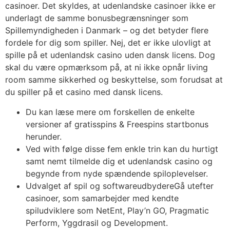
casinoer. Det skyldes, at udenlandske casinoer ikke er
underlagt de samme bonusbegrænsninger som
Spillemyndigheden i Danmark – og det betyder flere
fordele for dig som spiller. Nej, det er ikke ulovligt at
spille på et udenlandsk casino uden dansk licens. Dog
skal du være opmærksom på, at ni ikke opnår living
room samme sikkerhed og beskyttelse, som forudsat at
du spiller på et casino med dansk licens.
Du kan læse mere om forskellen de enkelte
versioner af gratisspins & Freespins startbonus
herunder.
Ved with følge disse fem enkle trin kan du hurtigt
samt nemt tilmelde dig et udenlandsk casino og
begynde from nyde spændende spiloplevelser.
Udvalget af spil og softwareudbydereGå utefter
casinoer, som samarbejder med kendte
spiludviklere som NetEnt, Play’n GO, Pragmatic
Perform, Yggdrasil og Development.