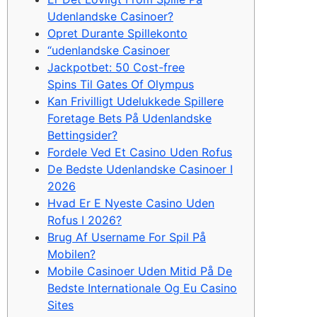
Udenlandske Casinoer?
Opret Durante Spillekonto
“udenlandske Casinoer
Jackpotbet: 50 Cost-free
Spins Til Gates Of Olympus
Kan Frivilligt Udelukkede Spillere
Foretage Bets På Udenlandske
Bettingsider?
Fordele Ved Et Casino Uden Rofus
De Bedste Udenlandske Casinoer I
2026
Hvad Er E Nyeste Casino Uden
Rofus I 2026?
Brug Af Username For Spil På
Mobilen?
Mobile Casinoer Uden Mitid På De
Bedste Internationale Og Eu Casino
Sites