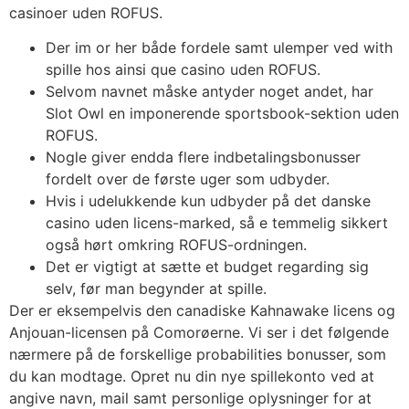
casinoer uden ROFUS.
Der im or her både fordele samt ulemper ved with
spille hos ainsi que casino uden ROFUS.
Selvom navnet måske antyder noget andet, har
Slot Owl en imponerende sportsbook-sektion uden
ROFUS.
Nogle giver endda flere indbetalingsbonusser
fordelt over de første uger som udbyder.
Hvis i udelukkende kun udbyder på det danske
casino uden licens-marked, så e temmelig sikkert
også hørt omkring ROFUS-ordningen.
Det er vigtigt at sætte et budget regarding sig
selv, før man begynder at spille.
Der er eksempelvis den canadiske Kahnawake licens og
Anjouan-licensen på Comorøerne. Vi ser i det følgende
nærmere på de forskellige probabilities bonusser, som
du kan modtage. Opret nu din nye spillekonto ved at
angive navn, mail samt personlige oplysninger for at