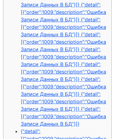
Записи Данных В БД”}]} {“detail”:
[{“order”:1009,”description”:”Ошибка
Записи Данных В БД”}]} {“detail”:
[{“order”:1009,”description”:”Ошибка
Записи Данных В БД”}]} {“detail”:
[{“order”:1009,”description”:”Ошибка
Записи Данных В БД”}]} {“detail”:
[{“order”:1009,”description”:”Ошибка
Записи Данных В БД”}]} {“detail”:
[{“order”:1009,”description”:”Ошибка
Записи Данных В БД”}]} {“detail”:
[{“order”:1009,”description”:”Ошибка
Записи Данных В БД”}]} {“detail”:
[{“order”:1009,”description”:”Ошибка
Записи Данных В БД”}]} {“detail”:
[{“order”:1009,”description”:”Ошибка
Записи Данных В БД”}]}
{“detail”:
[{“order”:1009,”description”:”Ошибка