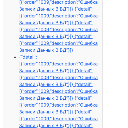
[{“order”:1009,”description”:”Ошибка
Записи Данных В БД”}]} {“detail”:
[{“order”:1009,”description”:”Ошибка
Записи Данных В БД”}]} {“detail”:
[{“order”:1009,”description”:”Ошибка
Записи Данных В БД”}]} {“detail”:
[{“order”:1009,”description”:”Ошибка
Записи Данных В БД”}]}
{“detail”:
[{“order”:1009,”description”:”Ошибка
Записи Данных В БД”}]} {“detail”:
[{“order”:1009,”description”:”Ошибка
Записи Данных В БД”}]} {“detail”:
[{“order”:1009,”description”:”Ошибка
Записи Данных В БД”}]} {“detail”:
[{“order”:1009,”description”:”Ошибка
Записи Данных В БД”}]} {“detail”:
[{“order”:1009,”description”:”Ошибка
Записи Данных В БД”}]} {“detail”: