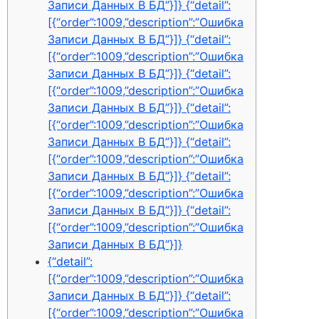
Записи Данных В БД”}]} {“detail”:
[{“order”:1009,”description”:”Ошибка
Записи Данных В БД”}]} {“detail”:
[{“order”:1009,”description”:”Ошибка
Записи Данных В БД”}]} {“detail”:
[{“order”:1009,”description”:”Ошибка
Записи Данных В БД”}]} {“detail”:
[{“order”:1009,”description”:”Ошибка
Записи Данных В БД”}]} {“detail”:
[{“order”:1009,”description”:”Ошибка
Записи Данных В БД”}]} {“detail”:
[{“order”:1009,”description”:”Ошибка
Записи Данных В БД”}]} {“detail”:
[{“order”:1009,”description”:”Ошибка
Записи Данных В БД”}]}
{“detail”:
[{“order”:1009,”description”:”Ошибка
Записи Данных В БД”}]} {“detail”:
[{“order”:1009,”description”:”Ошибка