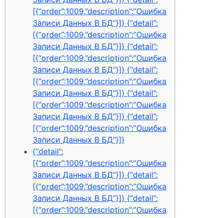
[{“order”:1009,”description”:”Ошибка
Записи Данных В БД”}]} {“detail”:
[{“order”:1009,”description”:”Ошибка
Записи Данных В БД”}]} {“detail”:
[{“order”:1009,”description”:”Ошибка
Записи Данных В БД”}]} {“detail”:
[{“order”:1009,”description”:”Ошибка
Записи Данных В БД”}]} {“detail”:
[{“order”:1009,”description”:”Ошибка
Записи Данных В БД”}]} {“detail”:
[{“order”:1009,”description”:”Ошибка
Записи Данных В БД”}]}
{“detail”:
[{“order”:1009,”description”:”Ошибка
Записи Данных В БД”}]} {“detail”:
[{“order”:1009,”description”:”Ошибка
Записи Данных В БД”}]} {“detail”:
[{“order”:1009,”description”:”Ошибка