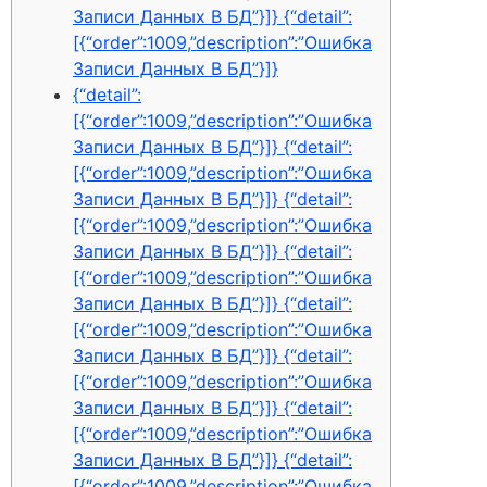
Записи Данных В БД”}]} {“detail”:
[{“order”:1009,”description”:”Ошибка
Записи Данных В БД”}]}
{“detail”:
[{“order”:1009,”description”:”Ошибка
Записи Данных В БД”}]} {“detail”:
[{“order”:1009,”description”:”Ошибка
Записи Данных В БД”}]} {“detail”:
[{“order”:1009,”description”:”Ошибка
Записи Данных В БД”}]} {“detail”:
[{“order”:1009,”description”:”Ошибка
Записи Данных В БД”}]} {“detail”:
[{“order”:1009,”description”:”Ошибка
Записи Данных В БД”}]} {“detail”:
[{“order”:1009,”description”:”Ошибка
Записи Данных В БД”}]} {“detail”:
[{“order”:1009,”description”:”Ошибка
Записи Данных В БД”}]} {“detail”:
[{“order”:1009,”description”:”Ошибка