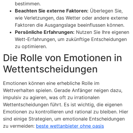
bestimmen.
Beachten Sie externe Faktoren:
Überlegen Sie,
wie Verletzungen, das Wetter oder andere externe
Faktoren die Ausgangslage beeinflussen können.
Persönliche Erfahrungen:
Nutzen Sie Ihre eigenen
Wett-Erfahrungen, um zukünftige Entscheidungen
zu optimieren.
Die Rolle von Emotionen in
Wettentscheidungen
Emotionen können eine erhebliche Rolle im
Wettverhalten spielen. Gerade Anfänger neigen dazu,
impulsiv zu agieren, was oft zu irrationalen
Wettentscheidungen führt. Es ist wichtig, die eigenen
Emotionen zu kontrollieren und rational zu bleiben. Hier
sind einige Strategien, um emotionale Entscheidungen
zu vermeiden:
beste wettanbieter ohne oasis