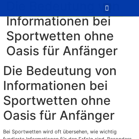
Die Bedeutung von
Quem Somos
Seja Parceiro
Informationen bei
Sportwetten ohne
Oasis für Anfänger
Die Bedeutung von
Informationen bei
Sportwetten ohne
Oasis für Anfänger
Bei Sportwetten wird oft übersehen, wie wichtig