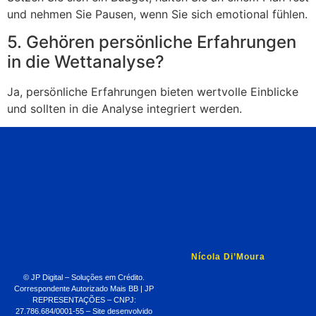
und nehmen Sie Pausen, wenn Sie sich emotional fühlen.
5. Gehören persönliche Erfahrungen
in die Wettanalyse?
Ja, persönliche Erfahrungen bieten wertvolle Einblicke
und sollten in die Analyse integriert werden.
Nícola Di’Moura
© JP Digital – Soluções em Crédito.
Correspondente Autorizado Mais BB | JP
REPRESENTAÇÕES – CNPJ:
27.786.684/0001-55 – Site desenvolvido