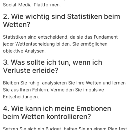
Social-Media-Plattformen.
2. Wie wichtig sind Statistiken beim
Wetten?
Statistiken sind entscheidend, da sie das Fundament
jeder Wettentscheidung bilden. Sie ermöglichen
objektive Analysen.
3. Was sollte ich tun, wenn ich
Verluste erleide?
Bleiben Sie ruhig, analysieren Sie Ihre Wetten und lernen
Sie aus Ihren Fehlern. Vermeiden Sie impulsive
Entscheidungen.
4. Wie kann ich meine Emotionen
beim Wetten kontrollieren?
Setzen Sie sich ein Budget, halten Sie an einem Plan fest