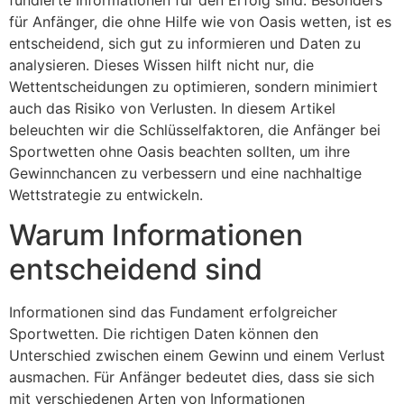
fundierte Informationen für den Erfolg sind. Besonders
für Anfänger, die ohne Hilfe wie von Oasis wetten, ist es
entscheidend, sich gut zu informieren und Daten zu
analysieren. Dieses Wissen hilft nicht nur, die
Wettentscheidungen zu optimieren, sondern minimiert
auch das Risiko von Verlusten. In diesem Artikel
beleuchten wir die Schlüsselfaktoren, die Anfänger bei
Sportwetten ohne Oasis beachten sollten, um ihre
Gewinnchancen zu verbessern und eine nachhaltige
Wettstrategie zu entwickeln.
Warum Informationen
entscheidend sind
Informationen sind das Fundament erfolgreicher
Sportwetten. Die richtigen Daten können den
Unterschied zwischen einem Gewinn und einem Verlust
ausmachen. Für Anfänger bedeutet dies, dass sie sich
mit verschiedenen Arten von Informationen