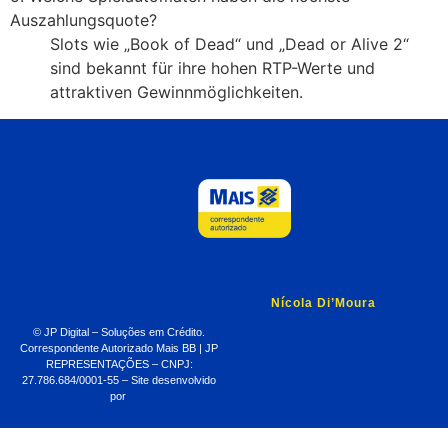
Auszahlungsquote?
Slots wie „Book of Dead“ und „Dead or Alive 2“
sind bekannt für ihre hohen RTP-Werte und
attraktiven Gewinnmöglichkeiten.
Nícola Di’Moura
© JP Digital – Soluções em Crédito.
Correspondente Autorizado Mais BB | JP
REPRESENTAÇÕES – CNPJ:
27.786.684/0001-55 – Site desenvolvido
por