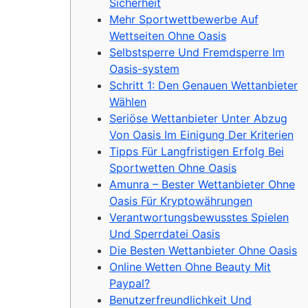
Sicherheit
Mehr Sportwettbewerbe Auf
Wettseiten Ohne Oasis
Selbstsperre Und Fremdsperre Im
Oasis-system
Schritt 1: Den Genauen Wettanbieter
Wählen
Seriöse Wettanbieter Unter Abzug
Von Oasis Im Einigung Der Kriterien
Tipps Für Langfristigen Erfolg Bei
Sportwetten Ohne Oasis
Amunra – Bester Wettanbieter Ohne
Oasis Für Kryptowährungen
Verantwortungsbewusstes Spielen
Und Sperrdatei Oasis
Die Besten Wettanbieter Ohne Oasis
Online Wetten Ohne Beauty Mit
Paypal?
Benutzerfreundlichkeit Und