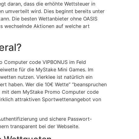
gt daran, dass die erhöhte Wettsteuer in
 umverteilt wird. Dies beginnt bereits unter
kann. Die besten Wettanbieter ohne OASIS
ts wechselnde Aktionen auf welche art
eral?
romo Computer code VIPBONUS im Feld
eiwette für die MyStake Mini Games. Im
tten nutzen. Vierklee ist natürlich ein
tiert haben. Wer die 10€ Wette” “beanspruchen
shalb mit dem MyStake Promo Computer code
rklich attraktiven Sportwettenangebot von
Authentifizierung und sichere Passwort-
ern transparent bei der Webseite.