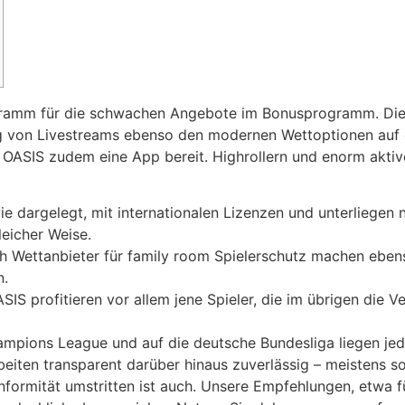
ramm für die schwachen Angebote im Bonusprogramm. Die S
ung von Livestreams ebenso den modernen Wettoptionen auf 
e OASIS zudem eine App bereit. Highrollern und enorm aktiv
e dargelegt, mit internationalen Lizenzen und unterliege
leicher Weise.
sh Wettanbieter für family room Spielerschutz machen eb
n.
S profitieren vor allem jene Spieler, die im übrigen die Ve
ampions League und auf die deutsche Bundesliga liegen jed
eiten transparent darüber hinaus zuverlässig – meistens s
rmität umstritten ist auch. Unsere Empfehlungen, etwa für