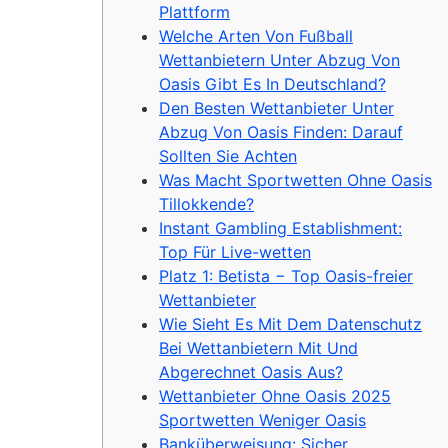
Plattform
Welche Arten Von Fußball
Wettanbietern Unter Abzug Von
Oasis Gibt Es In Deutschland?
Den Besten Wettanbieter Unter
Abzug Von Oasis Finden: Darauf
Sollten Sie Achten
Was Macht Sportwetten Ohne Oasis
Tillokkende?
Instant Gambling Establishment:
Top Für Live-wetten
Platz 1: Betista − Top Oasis-freier
Wettanbieter
Wie Sieht Es Mit Dem Datenschutz
Bei Wettanbietern Mit Und
Abgerechnet Oasis Aus?
Wettanbieter Ohne Oasis 2025
Sportwetten Weniger Oasis
Banküberweisung: Sicher,