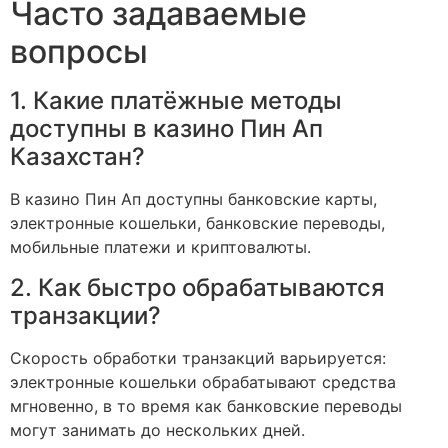
Часто задаваемые
вопросы
1. Какие платёжные методы
доступны в казино Пин Ап
Казахстан?
В казино Пин Ап доступны банковские карты,
электронные кошельки, банковские переводы,
мобильные платежи и криптовалюты.
2. Как быстро обрабатываются
транзакции?
Скорость обработки транзакций варьируется:
электронные кошельки обрабатывают средства
мгновенно, в то время как банковские переводы
могут занимать до нескольких дней.