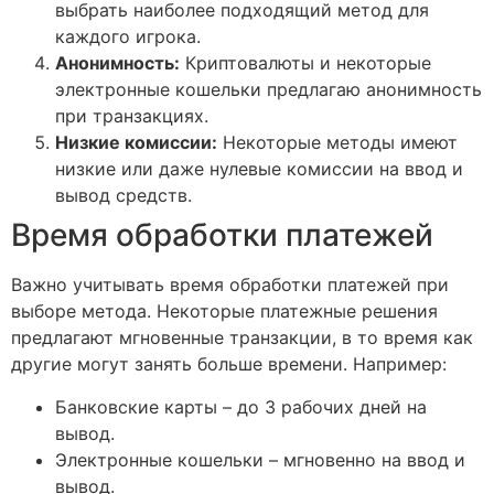
выбрать наиболее подходящий метод для
каждого игрока.
Анонимность:
Криптовалюты и некоторые
электронные кошельки предлагаю анонимность
при транзакциях.
Низкие комиссии:
Некоторые методы имеют
низкие или даже нулевые комиссии на ввод и
вывод средств.
Время обработки платежей
Важно учитывать время обработки платежей при
выборе метода. Некоторые платежные решения
предлагают мгновенные транзакции, в то время как
другие могут занять больше времени. Например:
Банковские карты – до 3 рабочих дней на
вывод.
Электронные кошельки – мгновенно на ввод и
вывод.