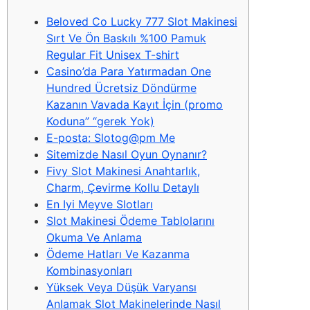
Beloved Co Lucky 777 Slot Makinesi
Sırt Ve Ön Baskılı %100 Pamuk
Regular Fit Unisex T-shirt
Casino’da Para Yatırmadan One
Hundred Ücretsiz Döndürme
Kazanın Vavada Kayıt İçin (promo
Koduna” “gerek Yok)
E-posta: Slotog@pm Me
Sitemizde Nasıl Oyun Oynanır?
Fivy Slot Makinesi Anahtarlık,
Charm, Çevirme Kollu Detaylı
En Iyi Meyve Slotları
Slot Makinesi Ödeme Tablolarını
Okuma Ve Anlama
Ödeme Hatları Ve Kazanma
Kombinasyonları
Yüksek Veya Düşük Varyansı
Anlamak Slot Makinelerinde Nasıl