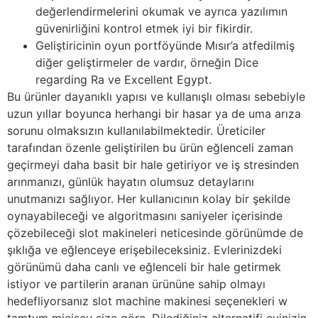
değerlendirmelerini okumak ve ayrıca yazılımın
güvenirliğini kontrol etmek iyi bir fikirdir.
Geliştiricinin oyun portföyünde Mısır’a atfedilmiş
diğer geliştirmeler de vardır, örneğin Dice
regarding Ra ve Excellent Egypt.
Bu ürünler dayanıklı yapısı ve kullanışlı olması sebebiyle
uzun yıllar boyunca herhangi bir hasar ya de uma arıza
sorunu olmaksızın kullanılabilmektedir. Üreticiler
tarafından özenle geliştirilen bu ürün eğlenceli zaman
geçirmeyi daha basit bir hale getiriyor ve iş stresinden
arınmanızı, günlük hayatın olumsuz detaylarını
unutmanızı sağlıyor. Her kullanıcının kolay bir şekilde
oynayabileceği ve algoritmasını saniyeler içerisinde
çözebileceği slot makineleri neticesinde görünümde de
şıklığa ve eğlenceye erişebileceksiniz. Evlerinizdeki
görünümü daha canlı ve eğlenceli bir hale getirmek
istiyor ve partilerin aranan ürününe sahip olmayı
hedefliyorsanız slot machine makinesi seçenekleri w
tamtym miejscu size göre. Dilediğiniz alternatifi evinizin