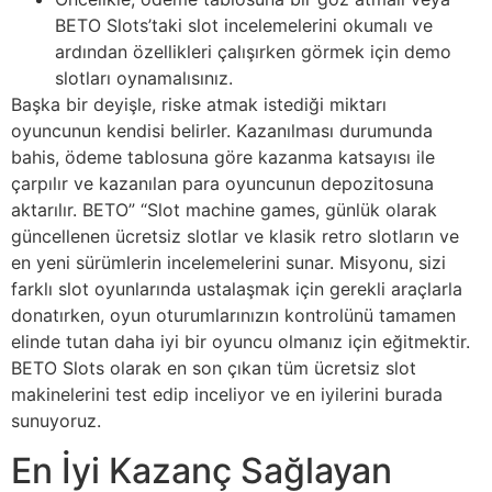
BETO Slots’taki slot incelemelerini okumalı ve
ardından özellikleri çalışırken görmek için demo
slotları oynamalısınız.
Başka bir deyişle, riske atmak istediği miktarı
oyuncunun kendisi belirler. Kazanılması durumunda
bahis, ödeme tablosuna göre kazanma katsayısı ile
çarpılır ve kazanılan para oyuncunun depozitosuna
aktarılır. BETO” “Slot machine games, günlük olarak
güncellenen ücretsiz slotlar ve klasik retro slotların ve
en yeni sürümlerin incelemelerini sunar. Misyonu, sizi
farklı slot oyunlarında ustalaşmak için gerekli araçlarla
donatırken, oyun oturumlarınızın kontrolünü tamamen
elinde tutan daha iyi bir oyuncu olmanız için eğitmektir.
BETO Slots olarak en son çıkan tüm ücretsiz slot
makinelerini test edip inceliyor ve en iyilerini burada
sunuyoruz.
En İyi Kazanç Sağlayan