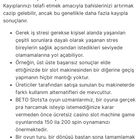
Kayıplarınızı telafi etmek amacıyla bahislerinizi artırmak
cazip gelebilir, ancak bu genellikle daha fazla kayıpla
sonuçlanır.
Gerek iş stresi gerekse kişisel alanda yaşanılan
çeşitli sorunlara dayalı olarak yaşanan stres
bireylerin sağlık açısından istedikleri seviyede
olamamalarına yol açabiliyor.
Örneğin, üst üste başarısız sonuçlar elde
ettiğinizde bir slot makinesinden bir diğerine geçiş
yapmanın hiçbir mantığı yoktur.
Üreticiler tarafından satışa sunulan bu makinelerde
farklı kullanım alternatifleri de mevcuttur.
BETO Slots’ta oyun uzmanlarımız, bir oyuna gerçek
pra harcamak isteyip istemediğinize karar
vermeden önce ücretsiz casino slot machine game
oyunlarında 150 ila 200 spin oynamanızı
önermektedir.
Bir oyun turu, bir dönüşü baştan sona tamamlamak