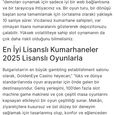
“demoları oynamak için sadece iyi bir web bağlantısına
ve bir tarayıcıya ihtiyacınız va. Bir oyun turu, bir dönüşü
baştan sona tamamlamak için (ortalama olarak) yaklaşık
10 saniye sürer. Vicdansız kumarhane sahipleri, var
olmayan lisans numaralarını göstererek depozitonuzu
çalabilir. Yüksek volatiliteye sahip slot oynamanın da
çok daha riskli olduğunu bilmelisiniz.
En İyi Lisanslı Kumarhaneler
2025 Lisanslı Oyunlarla
Bulgaristan’ın en büyük gambling establishment salonu
olarak, GoldenEye Casino heyecan,” “lüks ve dünya
standartlarında oyun arayanlar için önde gelen bir
destinasyondur. Geniş yerleşimi, 100’den fazla slot
machine game makinesi ve çok çeşitli masa oyunlarını
kapsayan etkileyici bir oyun çeşitliliği sunar. Mekân,
ziyaretçilere kusursuz ve üst düzey bir deneyim
sağlamak için tasarlanmış olup, konfor ve eğlenceden