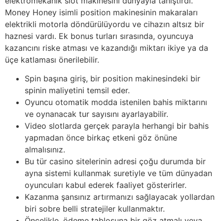
elektromekanik slot makinesini dünyayla tanıştırdı.
Money Honey isimli position makinesinin makaraları
elektrikli motorla döndürülüyordu ve cihazın altsız bir
haznesi vardı. Ek bonus turları sırasında, oyuncuya
kazancını riske atması ve kazandığı miktarı ikiye ya da
üçe katlaması önerilebilir.
Spin başına giriş, bir position makinesindeki bir
spinin maliyetini temsil eder.
Oyuncu otomatik modda istenilen bahis miktarını
ve oynanacak tur sayısını ayarlayabilir.
Video slotlarda gerçek parayla herhangi bir bahis
yapmadan önce birkaç etkeni göz önüne
almalısınız.
Bu tür casino sitelerinin adresi çoğu durumda bir
ayna sistemi kullanmak suretiyle ve tüm dünyadan
oyuncuları kabul ederek faaliyet gösterirler.
Kazanma şansınız artırmanızı sağlayacak yollardan
biri sobre belli stratejiler kullanmaktır.
Öncelikle, ödeme tablosuna bir göz atmalı veya