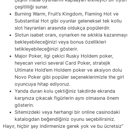
çeşitliliği sunar.
Burning Warm, Fruit’s Kingdom, Flaming Hot ve
Substantial Hot gibi oyunlar geleneksel tek kollu
slot hayranları arasında oldukça popülerdir.
Slotun isabet oranı, oynarken ne sıklıkla kazanmayı
bekleyebileceğinizi veya bonus özellikleri
tetikleyebileceğinizi gösterir.
Major Poker, ilgi çekici Rusky Holdem poker,
heyecan verici several Card Poker, stratejik
Ultimate Hold’em Holdem poker ve aksiyon dolu
Novo Poker gibi popüler seçeneklerimizle the girl
oyuncuya hitap ediyoruz.
Yanda duran kolu çektiğiniz takdirde ekranda
karşınıza çıkacak figürlerin aynı olmasına önem
gösterin.
Sitemizdeki veya herhangi bir online casinodaki
katalogdan beğendiğiniz oyunu seçebilirsiniz.
Hayır, hiçbir şey indirmenize gerek yok ve bu ücretsiz”