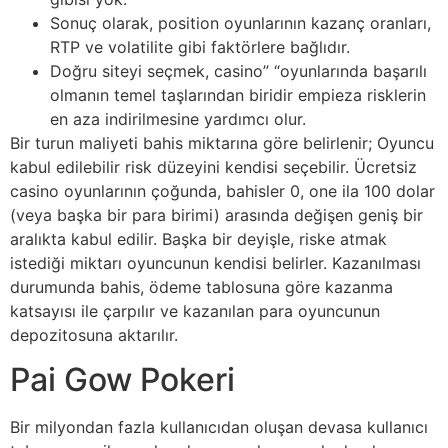
Sonuç olarak, position oyunlarının kazanç oranları,
RTP ve volatilite gibi faktörlere bağlıdır.
Doğru siteyi seçmek, casino” “oyunlarında başarılı
olmanın temel taşlarından biridir empieza risklerin
en aza indirilmesine yardımcı olur.
Bir turun maliyeti bahis miktarına göre belirlenir; Oyuncu
kabul edilebilir risk düzeyini kendisi seçebilir. Ücretsiz
casino oyunlarının çoğunda, bahisler 0, one ila 100 dolar
(veya başka bir para birimi) arasında değişen geniş bir
aralıkta kabul edilir. Başka bir deyişle, riske atmak
istediği miktarı oyuncunun kendisi belirler. Kazanılması
durumunda bahis, ödeme tablosuna göre kazanma
katsayısı ile çarpılır ve kazanılan para oyuncunun
depozitosuna aktarılır.
Pai Gow Pokeri
Bir milyondan fazla kullanıcıdan oluşan devasa kullanıcı