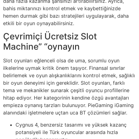
daha fazla kazanma şansınızı artırabilirsiniz. Ayrıca,
bahis miktarınızı kontrol etmek ve kaybettiğinizde
hemen durmak gibi bazı stratejileri uygulayarak, daha
etkili bir oyun oynayabilirsiniz.
Çevrimiçi Ücretsiz Slot
Machine” “oynayın
Slot oyunları eğlenceli olsa de uma, sorumlu oyun
ilkelerine uymak kritik önem taşıyor. Finansal sınırlar
belirlemek ve oyun alışkanlıklarını kontrol etmek, sağlıklı
bir oyun deneyimi için gereklidir. Slot oyunları, farklı
tema ve mekanikler sunarak çeşitli oyuncu profillerine
hitap ediyor. Her kategorinin kendine özgü avantajları
empieza oynanış tarzları bulunuyor. PieGaming iGaming
alanındaki işletmelere uçtan uca BT çözümleri sağlar.
Cygnus 4, benzersiz tasarımı ve yüksek kazanç
potansiyeli ile Türk oyuncular arasında hızla