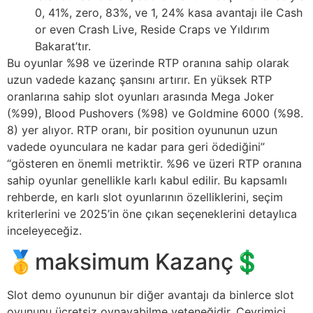
0, 41%, zero, 83%, ve 1, 24% kasa avantajı ile Cash
or even Crash Live, Reside Craps ve Yıldırım
Bakarat’tır.
Bu oyunlar %98 ve üzerinde RTP oranına sahip olarak
uzun vadede kazanç şansını artırır. En yüksek RTP
oranlarına sahip slot oyunları arasında Mega Joker
(%99), Blood Pushovers (%98) ve Goldmine 6000 (%98.
8) yer alıyor. RTP oranı, bir position oyununun uzun
vadede oyunculara ne kadar para geri ödediğini”
“gösteren en önemli metriktir. %96 ve üzeri RTP oranına
sahip oyunlar genellikle karlı kabul edilir. Bu kapsamlı
rehberde, en karlı slot oyunlarının özelliklerini, seçim
kriterlerini ve 2025’in öne çıkan seçeneklerini detaylıca
inceleyeceğiz.
🥇maksimum Kazanç💲
Slot demo oyununun bir diğer avantajı da binlerce slot
oyununu ücretsiz oynayabilme yeteneğidir. Çevrimiçi