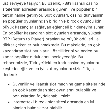
üst seviyeye taşıyor. Bu özellik, 7Bit’i lisanslı casino
sitelerinin adresleri arasında güvenli ve popüler bir
tercih haline getiriyor. Slot oyunları, casino dünyasının
en popüler oyunlarından biridir ve birçok oyuncu için
büyük kazançlar sağlayan eğlenceli bir deneyim sunar.
En popüler kazandıran slot oyunları arasında, yüksek
RTP (Return to Player) oranları ve büyük ödülleri ile
dikkat çekenler bulunmaktadır. Bu makalede, en çok
kazandıran slot oyunlarını, özelliklerini ve neden bu
kadar popüler olduklarını inceleyeceğiz. Bu
rehberimizde, Türkiye’deki en karlı casino oyunlarını
keşfedeceğiz ve en iyi slot oyunlarını sizler” “için
derledik.
Güvenilir ve lisanslı slot machine game sitelerinde
en çok kazandıran slot oyunlarını bulabilir ve
bonuslardan faydalanabilirsiniz.
İnternetteki birçok slot sitesi arasında en iyi
olanları bulmak zor olabilir.