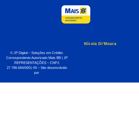
Nícola Di’Moura
© JP Digital – Soluções em Crédito.
Correspondente Autorizado Mais BB | JP
REPRESENTAÇÕES – CNPJ:
27.786.684/0001-55 – Site desenvolvido
por