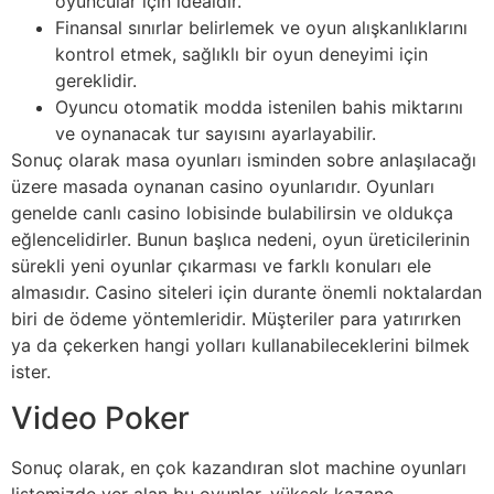
oyuncular için idealdir.
Finansal sınırlar belirlemek ve oyun alışkanlıklarını
kontrol etmek, sağlıklı bir oyun deneyimi için
gereklidir.
Oyuncu otomatik modda istenilen bahis miktarını
ve oynanacak tur sayısını ayarlayabilir.
Sonuç olarak masa oyunları isminden sobre anlaşılacağı
üzere masada oynanan casino oyunlarıdır. Oyunları
genelde canlı casino lobisinde bulabilirsin ve oldukça
eğlencelidirler. Bunun başlıca nedeni, oyun üreticilerinin
sürekli yeni oyunlar çıkarması ve farklı konuları ele
almasıdır. Casino siteleri için durante önemli noktalardan
biri de ödeme yöntemleridir. Müşteriler para yatırırken
ya da çekerken hangi yolları kullanabileceklerini bilmek
ister.
Video Poker
Sonuç olarak, en çok kazandıran slot machine oyunları