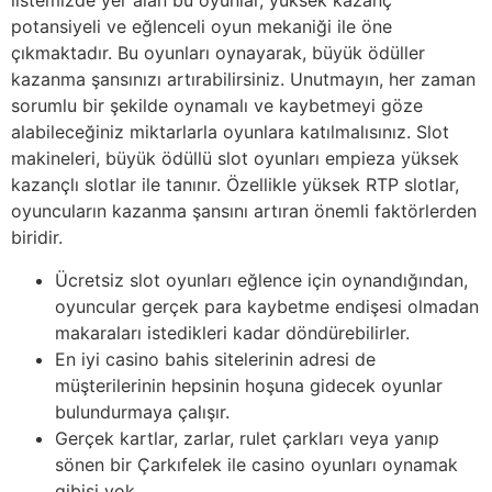
listemizde yer alan bu oyunlar, yüksek kazanç
potansiyeli ve eğlenceli oyun mekaniği ile öne
çıkmaktadır. Bu oyunları oynayarak, büyük ödüller
kazanma şansınızı artırabilirsiniz. Unutmayın, her zaman
sorumlu bir şekilde oynamalı ve kaybetmeyi göze
alabileceğiniz miktarlarla oyunlara katılmalısınız. Slot
makineleri, büyük ödüllü slot oyunları empieza yüksek
kazançlı slotlar ile tanınır. Özellikle yüksek RTP slotlar,
oyuncuların kazanma şansını artıran önemli faktörlerden
biridir.
Ücretsiz slot oyunları eğlence için oynandığından,
oyuncular gerçek para kaybetme endişesi olmadan
makaraları istedikleri kadar döndürebilirler.
En iyi casino bahis sitelerinin adresi de
müşterilerinin hepsinin hoşuna gidecek oyunlar
bulundurmaya çalışır.
Gerçek kartlar, zarlar, rulet çarkları veya yanıp
sönen bir Çarkıfelek ile casino oyunları oynamak
gibisi yok.