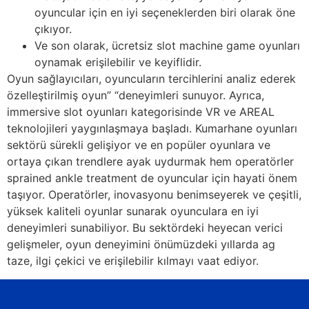
oyuncular için en iyi seçeneklerden biri olarak öne
çıkıyor.
Ve son olarak, ücretsiz slot machine game oyunları
oynamak erişilebilir ve keyiflidir.
Oyun sağlayıcıları, oyuncuların tercihlerini analiz ederek
özelleştirilmiş oyun” “deneyimleri sunuyor. Ayrıca,
immersive slot oyunları kategorisinde VR ve AREAL
teknolojileri yaygınlaşmaya başladı. Kumarhane oyunları
sektörü sürekli gelişiyor ve en popüler oyunlara ve
ortaya çıkan trendlere ayak uydurmak hem operatörler
sprained ankle treatment de oyuncular için hayati önem
taşıyor. Operatörler, inovasyonu benimseyerek ve çeşitli,
yüksek kaliteli oyunlar sunarak oyunculara en iyi
deneyimleri sunabiliyor. Bu sektördeki heyecan verici
gelişmeler, oyun deneyimini önümüzdeki yıllarda ag
taze, ilgi çekici ve erişilebilir kılmayı vaat ediyor.