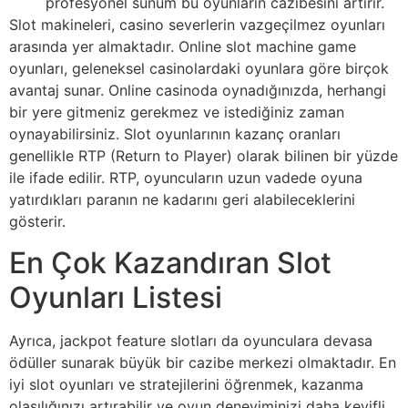
profesyonel sunum bu oyunların cazibesini artırır.
Slot makineleri, casino severlerin vazgeçilmez oyunları
arasında yer almaktadır. Online slot machine game
oyunları, geleneksel casinolardaki oyunlara göre birçok
avantaj sunar. Online casinoda oynadığınızda, herhangi
bir yere gitmeniz gerekmez ve istediğiniz zaman
oynayabilirsiniz. Slot oyunlarının kazanç oranları
genellikle RTP (Return to Player) olarak bilinen bir yüzde
ile ifade edilir. RTP, oyuncuların uzun vadede oyuna
yatırdıkları paranın ne kadarını geri alabileceklerini
gösterir.
En Çok Kazandıran Slot
Oyunları Listesi
Ayrıca, jackpot feature slotları da oyunculara devasa
ödüller sunarak büyük bir cazibe merkezi olmaktadır. En
iyi slot oyunları ve stratejilerini öğrenmek, kazanma
olasılığınızı artırabilir ve oyun deneyiminizi daha keyifli