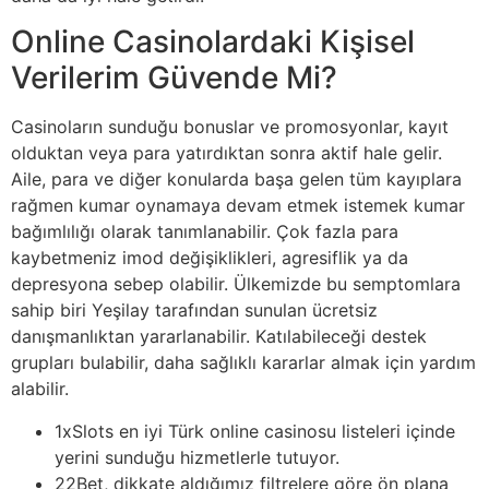
Online Casinolardaki Kişisel
Verilerim Güvende Mi?
Casinoların sunduğu bonuslar ve promosyonlar, kayıt
olduktan veya para yatırdıktan sonra aktif hale gelir.
Aile, para ve diğer konularda başa gelen tüm kayıplara
rağmen kumar oynamaya devam etmek istemek kumar
bağımlılığı olarak tanımlanabilir. Çok fazla para
kaybetmeniz imod değişiklikleri, agresiflik ya da
depresyona sebep olabilir. Ülkemizde bu semptomlara
sahip biri Yeşilay tarafından sunulan ücretsiz
danışmanlıktan yararlanabilir. Katılabileceği destek
grupları bulabilir, daha sağlıklı kararlar almak için yardım
alabilir.
1xSlots en iyi Türk online casinosu listeleri içinde
yerini sunduğu hizmetlerle tutuyor.
22Bet, dikkate aldığımız filtrelere göre ön plana