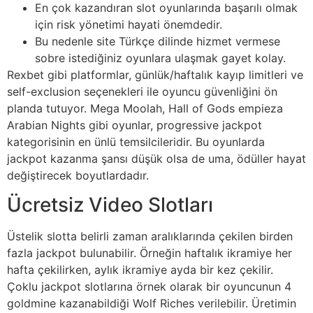
En çok kazandıran slot oyunlarında başarılı olmak
için risk yönetimi hayati önemdedir.
Bu nedenle site Türkçe dilinde hizmet vermese
sobre istediğiniz oyunlara ulaşmak gayet kolay.
Rexbet gibi platformlar, günlük/haftalık kayıp limitleri ve
self-exclusion seçenekleri ile oyuncu güvenliğini ön
planda tutuyor. Mega Moolah, Hall of Gods empieza
Arabian Nights gibi oyunlar, progressive jackpot
kategorisinin en ünlü temsilcileridir. Bu oyunlarda
jackpot kazanma şansı düşük olsa de uma, ödüller hayat
değiştirecek boyutlardadır.
Ücretsiz Video Slotları
Üstelik slotta belirli zaman aralıklarında çekilen birden
fazla jackpot bulunabilir. Örneğin haftalık ikramiye her
hafta çekilirken, aylık ikramiye ayda bir kez çekilir.
Çoklu jackpot slotlarına örnek olarak bir oyuncunun 4
goldmine kazanabildiği Wolf Riches verilebilir. Üretimin