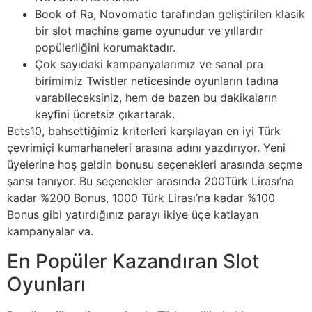
Book of Ra, Novomatic tarafından geliştirilen klasik
bir slot machine game oyunudur ve yıllardır
popülerliğini korumaktadır.
Çok sayıdaki kampanyalarımız ve sanal pra
birimimiz Twistler neticesinde oyunların tadına
varabileceksiniz, hem de bazen bu dakikaların
keyfini ücretsiz çıkartarak.
Bets10, bahsettiğimiz kriterleri karşılayan en iyi Türk
çevrimiçi kumarhaneleri arasına adını yazdırıyor. Yeni
üyelerine hoş geldin bonusu seçenekleri arasında seçme
şansı tanıyor. Bu seçenekler arasında 200Türk Lirası’na
kadar %200 Bonus, 1000 Türk Lirası’na kadar %100
Bonus gibi yatırdığınız parayı ikiye üçe katlayan
kampanyalar va.
En Popüler Kazandıran Slot
Oyunları