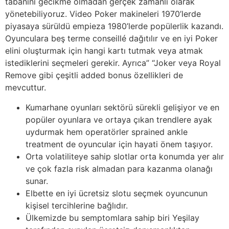
tabanını gecikme olmadan gerçek zamanlı olarak
yönetebiliyoruz. Video Poker makineleri 1970’lerde
piyasaya sürüldü empieza 1980’lerde popülerlik kazandı.
Oyunculara beş terme conseillé dağıtılır ve en iyi Poker
elini oluşturmak için hangi kartı tutmak veya atmak
istediklerini seçmeleri gerekir. Ayrıca” “Joker veya Royal
Remove gibi çeşitli added bonus özellikleri de
mevcuttur.
Kumarhane oyunları sektörü sürekli gelişiyor ve en
popüler oyunlara ve ortaya çıkan trendlere ayak
uydurmak hem operatörler sprained ankle
treatment de oyuncular için hayati önem taşıyor.
Orta volatiliteye sahip slotlar orta konumda yer alır
ve çok fazla risk almadan para kazanma olanağı
sunar.
Elbette en iyi ücretsiz slotu seçmek oyuncunun
kişisel tercihlerine bağlıdır.
Ülkemizde bu semptomlara sahip biri Yeşilay