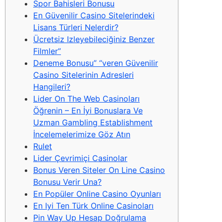
Spor Bahisleri Bonusu
En Güvenilir Casino Sitelerindeki
Lisans Türleri Nelerdir?
Ücretsiz Izleyebileciğiniz Benzer
Filmler”
Deneme Bonusu” “veren Güvenilir
Casino Sitelerinin Adresleri
Hangileri?
Lider On The Web Casinoları
Öğrenin – En İyi Bonuslara Ve
Uzman Gambling Establishment
İncelemelerimize Göz Atın
Rulet
Lider Çevrimiçi Casinolar
Bonus Veren Siteler On Line Casino
Bonusu Verir Una?
En Popüler Online Casino Oyunları
En Iyi Ten Türk Online Casinoları
Pin Way Up Hesap Doğrulama