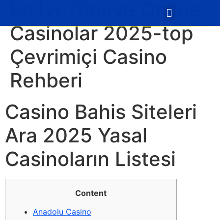
En İyi Türkiye Online
Quem Somos
Seja Parceiro
Casinolar 2025-top
Çevrimiçi Casino
Rehberi
Casino Bahis Siteleri
Ara 2025 Yasal
Casinoların Listesi ️
Content
Anadolu Casino