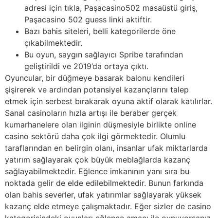
adresi için tıkla, Paşacasino502 masaüstü giriş,
Paşacasino 502 guess linki aktiftir.
Bazı bahis siteleri, belli kategorilerde öne
çıkabilmektedir.
Bu oyun, saygın sağlayıcı Spribe tarafından
geliştirildi ve 2019’da ortaya çıktı.
Oyuncular, bir düğmeye basarak balonu kendileri
şişirerek ve ardından potansiyel kazançlarını talep
etmek için serbest bırakarak oyuna aktif olarak katılırlar.
Sanal casinoların hızla artışı ile beraber gerçek
kumarhanelere olan ilginin düşmesiyle birlikte online
casino sektörü daha çok ilgi görmektedir. Olumlu
taraflarından en belirgin olanı, insanlar ufak miktarlarda
yatırım sağlayarak çok büyük meblağlarda kazanç
sağlayabilmektedir. Eğlence imkanının yanı sıra bu
noktada gelir de elde edilebilmektedir. Bunun farkında
olan bahis severler, ufak yatırımlar sağlayarak yüksek
kazanç elde etmeye çalışmaktadır. Eğer sizler de casino
kategorisindeki oyunları eğlence amacı ile oynuyorsanız