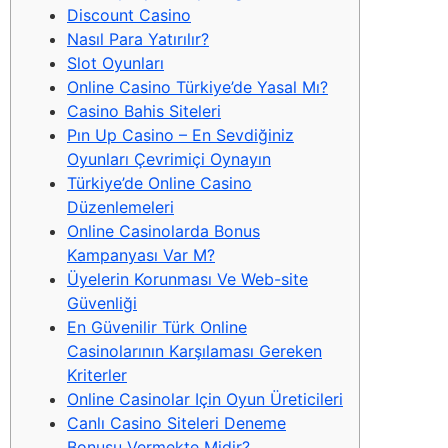
Discount Casino
Nasıl Para Yatırılır?
Slot Oyunları
Online Casino Türkiye’de Yasal Mı?
Casino Bahis Siteleri
Pın Up Casino – En Sevdiğiniz
Oyunları Çevrimiçi Oynayın
Türkiye’de Online Casino
Düzenlemeleri
Online Casinolarda Bonus
Kampanyası Var M?
Üyelerin Korunması Ve Web-site
Güvenliği
En Güvenilir Türk Online
Casinolarının Karşılaması Gereken
Kriterler
Online Casinolar Için Oyun Üreticileri
Canlı Casino Siteleri Deneme
Bonusu Vermekte Midir?