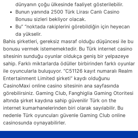
dünyanın çoğu ülkesinde faaliyet gösterilebilir.
Bunun yanında 2500 Türk Lirası Canlı Casino
Bonusu sizleri bekliyor olacak.
Bu” “noktada rakiplerini görebildiğin için heyecan
da yükselir.
Bahis şirketleri, gereksiz masraf olduğu düşüncesi ile bu
bonusu vermek istememektedir. Bu Türk internet casino
sitesinin sunduğu oyunlar oldukça geniş bir yelpazeye
sahip. Farklı miktarlarda ödüller birbirinden farklı oyunlar
ile oyuncularla buluşuyor. “C51126 kayıt numaralı Realm
Entertainment Limited şirketi” kaydı olduğunu
CasinoMaxi online casino sitesinin ana sayfasında
görebilirsiniz. Gaming Club, Fanghiglia Gaming Otoritesi
altında şirket kaydına sahip güvenilir Türk on the
internet kumarhanelerinden biri olarak sayılabilir. Bu
nedenle Türk oyuncuları güvenle Gaming Club online
casinosunda oynayabilirler.