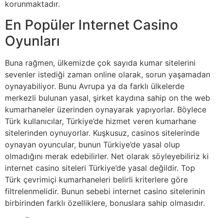
korunmaktadır.
En Popüler Internet Casino
Oyunları
Buna rağmen, ülkemizde çok sayıda kumar sitelerini
sevenler istediği zaman online olarak, sorun yaşamadan
oynayabiliyor. Bunu Avrupa ya da farklı ülkelerde
merkezli bulunan yasal, şirket kaydına sahip on the web
kumarhaneler üzerinden oynayarak yapıyorlar. Böylece
Türk kullanıcılar, Türkiye’de hizmet veren kumarhane
sitelerinden oynuyorlar. Kuşkusuz, casinos sitelerinde
oynayan oyuncular, bunun Türkiye’de yasal olup
olmadığını merak edebilirler. Net olarak söyleyebiliriz ki
internet casino siteleri Türkiye’de yasal değildir. Top
Türk çevrimiçi kumarhaneleri belirli kriterlere göre
filtrelenmelidir. Bunun sebebi internet casino sitelerinin
birbirinden farklı özelliklere, bonuslara sahip olmasıdır.