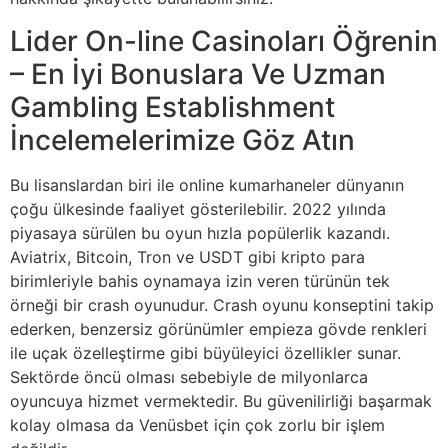
Lider On-line Casinoları Öğrenin
– En İyi Bonuslara Ve Uzman
Gambling Establishment
İncelemelerimize Göz Atın
Bu lisanslardan biri ile online kumarhaneler dünyanın
çoğu ülkesinde faaliyet gösterilebilir. 2022 yılında
piyasaya sürülen bu oyun hızla popülerlik kazandı.
Aviatrix, Bitcoin, Tron ve USDT gibi kripto para
birimleriyle bahis oynamaya izin veren türünün tek
örneği bir crash oyunudur. Crash oyunu konseptini takip
ederken, benzersiz görünümler empieza gövde renkleri
ile uçak özelleştirme gibi büyüleyici özellikler sunar.
Sektörde öncü olması sebebiyle de milyonlarca
oyuncuya hizmet vermektedir. Bu güvenilirliği başarmak
kolay olmasa da Venüsbet için çok zorlu bir işlem