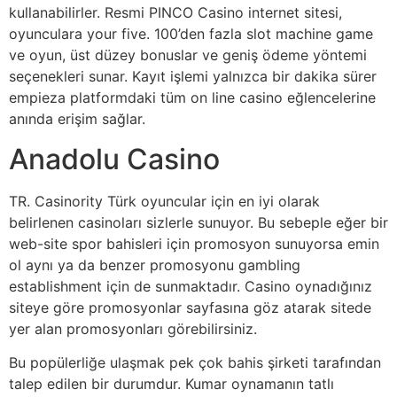
kullanabilirler. Resmi PINCO Casino internet sitesi,
oyunculara your five. 100’den fazla slot machine game
ve oyun, üst düzey bonuslar ve geniş ödeme yöntemi
seçenekleri sunar. Kayıt işlemi yalnızca bir dakika sürer
empieza platformdaki tüm on line casino eğlencelerine
anında erişim sağlar.
Anadolu Casino
TR. Casinority Türk oyuncular için en iyi olarak
belirlenen casinoları sizlerle sunuyor. Bu sebeple eğer bir
web-site spor bahisleri için promosyon sunuyorsa emin
ol aynı ya da benzer promosyonu gambling
establishment için de sunmaktadır. Casino oynadığınız
siteye göre promosyonlar sayfasına göz atarak sitede
yer alan promosyonları görebilirsiniz.
Bu popülerliğe ulaşmak pek çok bahis şirketi tarafından
talep edilen bir durumdur. Kumar oynamanın tatlı