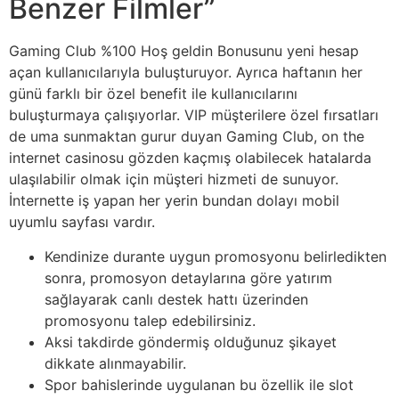
Benzer Filmler”
Gaming Club %100 Hoş geldin Bonusunu yeni hesap
açan kullanıcılarıyla buluşturuyor. Ayrıca haftanın her
günü farklı bir özel benefit ile kullanıcılarını
buluşturmaya çalışıyorlar. VIP müşterilere özel fırsatları
de uma sunmaktan gurur duyan Gaming Club, on the
internet casinosu gözden kaçmış olabilecek hatalarda
ulaşılabilir olmak için müşteri hizmeti de sunuyor.
İnternette iş yapan her yerin bundan dolayı mobil
uyumlu sayfası vardır.
Kendinize durante uygun promosyonu belirledikten
sonra, promosyon detaylarına göre yatırım
sağlayarak canlı destek hattı üzerinden
promosyonu talep edebilirsiniz.
Aksi takdirde göndermiş olduğunuz şikayet
dikkate alınmayabilir.
Spor bahislerinde uygulanan bu özellik ile slot