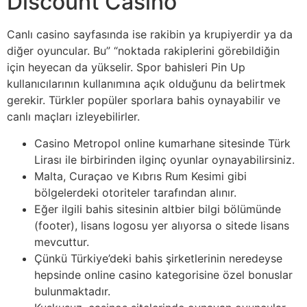
Discount Casino
Canlı casino sayfasında ise rakibin ya krupiyerdir ya da
diğer oyuncular. Bu” “noktada rakiplerini görebildiğin
için heyecan da yükselir. Spor bahisleri Pin Up
kullanıcılarının kullanımına açık olduğunu da belirtmek
gerekir. Türkler popüler sporlara bahis oynayabilir ve
canlı maçları izleyebilirler.
Casino Metropol online kumarhane sitesinde Türk
Lirası ile birbirinden ilginç oyunlar oynayabilirsiniz.
Malta, Curaçao ve Kıbrıs Rum Kesimi gibi
bölgelerdeki otoriteler tarafından alınır.
Eğer ilgili bahis sitesinin altbier bilgi bölümünde
(footer), lisans logosu yer alıyorsa o sitede lisans
mevcuttur.
Çünkü Türkiye’deki bahis şirketlerinin neredeyse
hepsinde online casino kategorisine özel bonuslar
bulunmaktadır.