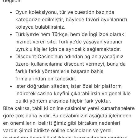
değildir.
Oyun koleksiyonu, tür ve cuestión bazında
kategorize edilmiştir, böylece favori oyunlarınızı
kolayca bulabilirsiniz.
Türkiye’de hem Türkçe, hem de İngilizce olarak
hizmet veren site, Türkiye’de yaşayan yabancı
uyruklu kişiler için de ayrıcalık sağlamaktadır.
Discount Casino’nun adından ag anlayacağınız
üzere, kullanıcılarına discount vermeyi, bunu da
farklı farklı yöntemlerle başaran bahis
firmalarından bir tanesidir.
İster doğrudan siteden, ister özel bir platform
indirerek casino keyfini çıkarabilirsin ve genellikle
bu iki yöntem arasında hiçbir fark yoktur.
Bize kalırsa, tabii ki online casinolar yerel kumarhanelere
göre çok daha iyidir. Bu cevabımızın aşağıda içlerinden
en önemlilerini belirttiğimiz gibi birtakım nedenleri
vardır. Şimdi birlikte online casinoların ve yerel
casinoların önemli özelliklerini karşılaştıralım empieza