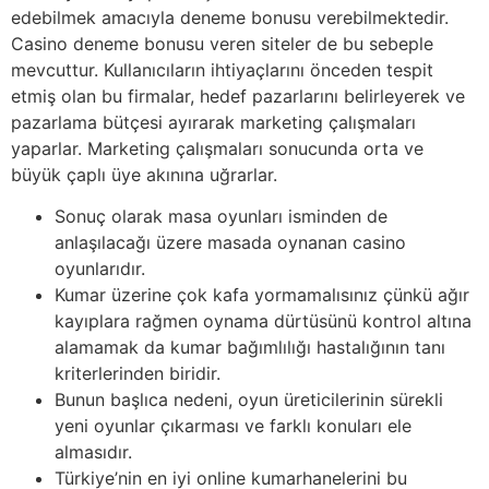
edebilmek amacıyla deneme bonusu verebilmektedir.
Casino deneme bonusu veren siteler de bu sebeple
mevcuttur. Kullanıcıların ihtiyaçlarını önceden tespit
etmiş olan bu firmalar, hedef pazarlarını belirleyerek ve
pazarlama bütçesi ayırarak marketing çalışmaları
yaparlar. Marketing çalışmaları sonucunda orta ve
büyük çaplı üye akınına uğrarlar.
Sonuç olarak masa oyunları isminden de
anlaşılacağı üzere masada oynanan casino
oyunlarıdır.
Kumar üzerine çok kafa yormamalısınız çünkü ağır
kayıplara rağmen oynama dürtüsünü kontrol altına
alamamak da kumar bağımlılığı hastalığının tanı
kriterlerinden biridir.
Bunun başlıca nedeni, oyun üreticilerinin sürekli
yeni oyunlar çıkarması ve farklı konuları ele
almasıdır.
Türkiye’nin en iyi online kumarhanelerini bu