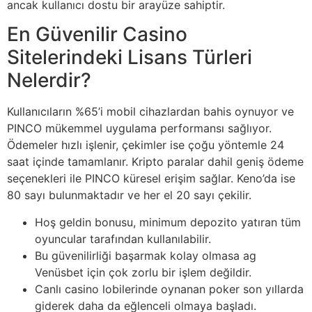
ancak kullanıcı dostu bir arayüze sahiptir.
En Güvenilir Casino
Sitelerindeki Lisans Türleri
Nelerdir?
Kullanıcıların %65’i mobil cihazlardan bahis oynuyor ve
PINCO mükemmel uygulama performansı sağlıyor.
Ödemeler hızlı işlenir, çekimler ise çoğu yöntemle 24
saat içinde tamamlanır. Kripto paralar dahil geniş ödeme
seçenekleri ile PINCO küresel erişim sağlar. Keno’da ise
80 sayı bulunmaktadır ve her el 20 sayı çekilir.
Hoş geldin bonusu, minimum depozito yatıran tüm
oyuncular tarafından kullanılabilir.
Bu güvenilirliği başarmak kolay olmasa ag
Venüsbet için çok zorlu bir işlem değildir.
Canlı casino lobilerinde oynanan poker son yıllarda
giderek daha da eğlenceli olmaya başladı.