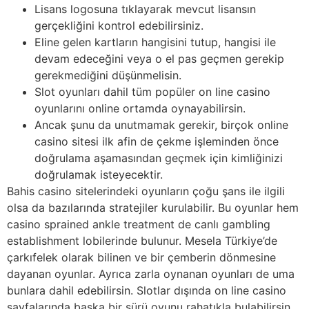
Lisans logosuna tıklayarak mevcut lisansın
gerçekliğini kontrol edebilirsiniz.
Eline gelen kartların hangisini tutup, hangisi ile
devam edeceğini veya o el pas geçmen gerekip
gerekmediğini düşünmelisin.
Slot oyunları dahil tüm popüler on line casino
oyunlarını online ortamda oynayabilirsin.
Ancak şunu da unutmamak gerekir, birçok online
casino sitesi ilk afin de çekme işleminden önce
doğrulama aşamasından geçmek için kimliğinizi
doğrulamak isteyecektir.
Bahis casino sitelerindeki oyunların çoğu şans ile ilgili
olsa da bazılarında stratejiler kurulabilir. Bu oyunlar hem
casino sprained ankle treatment de canlı gambling
establishment lobilerinde bulunur. Mesela Türkiye’de
çarkıfelek olarak bilinen ve bir çemberin dönmesine
dayanan oyunlar. Ayrıca zarla oynanan oyunları de uma
bunlara dahil edebilirsin. Slotlar dışında on line casino
sayfalarında başka bir sürü oyunu rahatıkla bulabilirsin.