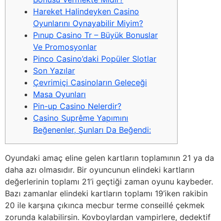
Hareket Halindeyken Casino
Oyunlarını Oynayabilir Miyim?
Pınup Casino Tr – Büyük Bonuslar
Ve Promosyonlar
Pinco Casino’daki Popüler Slotlar
Son Yazılar
Çevrimiçi Casinoların Geleceği
Masa Oyunları
Pin-up Casino Nelerdir?
Casino Suprême Yapımını
Beğenenler, Şunları Da Beğendi:
Oyundaki amaç eline gelen kartların toplamının 21 ya da
daha azı olmasıdır. Bir oyuncunun elindeki kartların
değerlerinin toplamı 21’i geçtiği zaman oyunu kaybeder.
Bazı zamanlar elindeki kartların toplamı 19’iken rakibin
20 ile karşına çıkınca mecbur terme conseillé çekmek
zorunda kalabilirsin. Kovboylardan vampirlere, dedektif