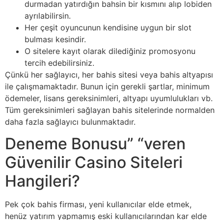
durmadan yatırdığın bahsin bir kısmını alıp lobiden
ayrılabilirsin.
Her çeşit oyuncunun kendisine uygun bir slot
bulması kesindir.
O sitelere kayıt olarak dilediğiniz promosyonu
tercih edebilirsiniz.
Çünkü her sağlayıcı, her bahis sitesi veya bahis altyapısı
ile çalışmamaktadır. Bunun için gerekli şartlar, minimum
ödemeler, lisans gereksinimleri, altyapı uyumlulukları vb.
Tüm gereksinimleri sağlayan bahis sitelerinde normalden
daha fazla sağlayıcı bulunmaktadır.
Deneme Bonusu” “veren
Güvenilir Casino Siteleri
Hangileri?
Pek çok bahis firması, yeni kullanıcılar elde etmek,
henüz yatırım yapmamış eski kullanıcılarından kar elde