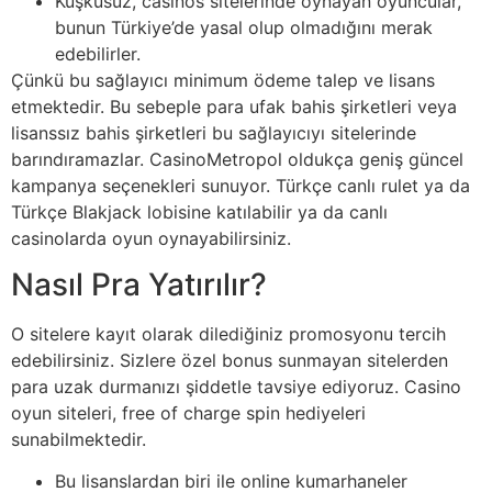
Kuşkusuz, casinos sitelerinde oynayan oyuncular,
bunun Türkiye’de yasal olup olmadığını merak
edebilirler.
Çünkü bu sağlayıcı minimum ödeme talep ve lisans
etmektedir. Bu sebeple para ufak bahis şirketleri veya
lisanssız bahis şirketleri bu sağlayıcıyı sitelerinde
barındıramazlar. CasinoMetropol oldukça geniş güncel
kampanya seçenekleri sunuyor. Türkçe canlı rulet ya da
Türkçe Blakjack lobisine katılabilir ya da canlı
casinolarda oyun oynayabilirsiniz.
Nasıl Pra Yatırılır?
O sitelere kayıt olarak dilediğiniz promosyonu tercih
edebilirsiniz. Sizlere özel bonus sunmayan sitelerden
para uzak durmanızı şiddetle tavsiye ediyoruz. Casino
oyun siteleri, free of charge spin hediyeleri
sunabilmektedir.
Bu lisanslardan biri ile online kumarhaneler