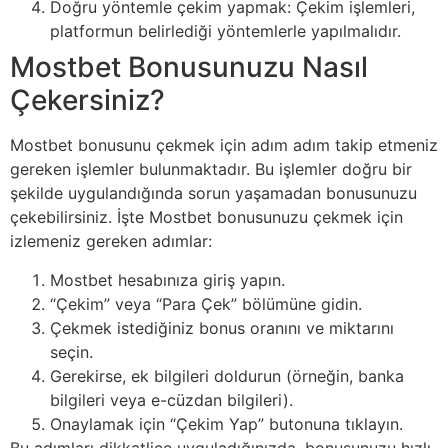
Doğru yöntemle çekim yapmak: Çekim işlemleri,
platformun belirlediği yöntemlerle yapılmalıdır.
Mostbet Bonusunuzu Nasıl
Çekersiniz?
Mostbet bonusunu çekmek için adım adım takip etmeniz
gereken işlemler bulunmaktadır. Bu işlemler doğru bir
şekilde uygulandığında sorun yaşamadan bonusunuzu
çekebilirsiniz. İşte Mostbet bonusunuzu çekmek için
izlemeniz gereken adımlar:
Mostbet hesabınıza giriş yapın.
“Çekim” veya “Para Çek” bölümüne gidin.
Çekmek istediğiniz bonus oranını ve miktarını
seçin.
Gerekirse, ek bilgileri doldurun (örneğin, banka
bilgileri veya e-cüzdan bilgileri).
Onaylamak için “Çekim Yap” butonuna tıklayın.
Bu adımları dikkatlice uyguladığınızda, bonusunuzu hızlı