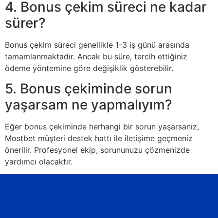
4. Bonus çekim süreci ne kadar
sürer?
Bonus çekim süreci genellikle 1-3 iş günü arasında
tamamlanmaktadır. Ancak bu süre, tercih ettiğiniz
ödeme yöntemine göre değişiklik gösterebilir.
5. Bonus çekiminde sorun
yaşarsam ne yapmalıyım?
Eğer bonus çekiminde herhangi bir sorun yaşarsanız,
Mostbet müşteri destek hattı ile iletişime geçmeniz
önerilir. Profesyonel ekip, sorununuzu çözmenizde
yardımcı olacaktır.