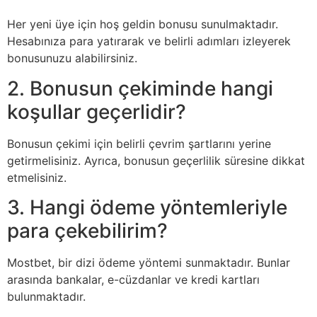
Her yeni üye için hoş geldin bonusu sunulmaktadır.
Hesabınıza para yatırarak ve belirli adımları izleyerek
bonusunuzu alabilirsiniz.
2. Bonusun çekiminde hangi
koşullar geçerlidir?
Bonusun çekimi için belirli çevrim şartlarını yerine
getirmelisiniz. Ayrıca, bonusun geçerlilik süresine dikkat
etmelisiniz.
3. Hangi ödeme yöntemleriyle
para çekebilirim?
Mostbet, bir dizi ödeme yöntemi sunmaktadır. Bunlar
arasında bankalar, e-cüzdanlar ve kredi kartları
bulunmaktadır.