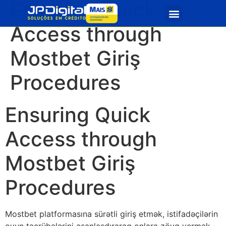
Ensuring Quick
Quem Somos
Seja Parceiro
Access through
Mostbet Giriş
Procedures
Ensuring Quick
Access through
Mostbet Giriş
Procedures
Mostbet platformasına sürətli giriş etmək, istifadəçilərin