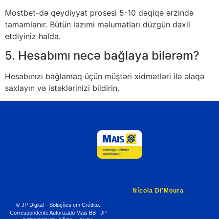
Mostbet-də qeydiyyat prosesi 5-10 dəqiqə ərzində
tamamlanır. Bütün lazımi məlumatları düzgün daxil
etdiyiniz halda.
5. Hesabımı necə bağlaya bilərəm?
Hesabınızı bağlamaq üçün müştəri xidmətləri ilə əlaqə
saxlayın və istəklərinizi bildirin.
Nícola Di’Moura
© JP Digital – Soluções em Crédito.
Correspondente Autorizado Mais BB | JP