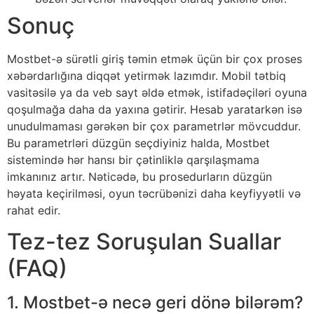
Sonuç
Mostbet-ə sürətli giriş təmin etmək üçün bir çox proses
xəbərdarlığına diqqət yetirmək lazımdır. Mobil tətbiq
vasitəsilə ya da veb sayt əldə etmək, istifadəçiləri oyuna
qoşulmağa daha da yaxına gətirir. Hesab yaratarkən isə
unudulmaması gərəkən bir çox parametrlər mövcuddur.
Bu parametrləri düzgün seçdiyiniz halda, Mostbet
sistemində hər hansı bir çətinliklə qarşılaşmama
imkanınız artır. Nəticədə, bu prosedurların düzgün
həyata keçirilməsi, oyun təcrübənizi daha keyfiyyətli və
rahat edir.
Tez-tez Soruşulan Suallar
(FAQ)
1. Mostbet-ə necə geri dönə bilərəm?