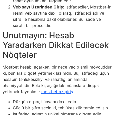
rahat oyun imkanı təqdim edir.
Veb sayt Üzərindən Giriş:
İstifadəçilər, Mostbet-in
rəsmi veb saytına daxil olaraq, istifadəçi adı və
şifrə ilə hesabına daxil olabilərlər. Bu, sadə və
sürətli bir prosesdir.
Unutmayın: Hesab
Yaradarkən Dikkat Ediləcək
Nöqtələr
Mostbet hesabı açarkən, bir neçə vacib amil mövcuddur
ki, bunlara diqqət yetirmək lazımdır. Bu, istifadəçi üçün
hesabın təhlükəsizliyi və rahatlığı anlamında
əhəmiyyətlidir. Belə ki, aşağıdakı nüanslara diqqət
yetirmək faydalıdır:
mostbet az giriş
Düzgün e-poçt ünvanı daxil edin.
Güclü bir şifrə seçin ki, təhlükəsizlik təmin edilsin.
İstifadəçi adınızın unikal olmasına diqqət edin.