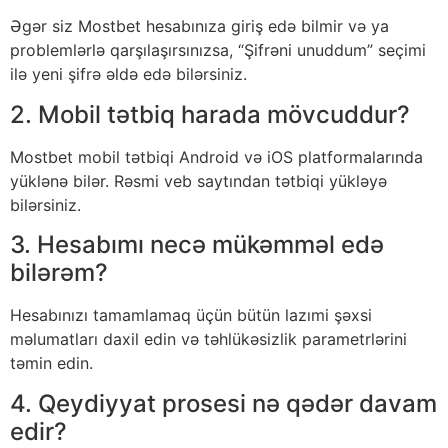
Əgər siz Mostbet hesabınıza giriş edə bilmir və ya
problemlərlə qarşılaşırsınızsa, “Şifrəni unuddum” seçimi
ilə yeni şifrə əldə edə bilərsiniz.
2. Mobil tətbiq harada mövcuddur?
Mostbet mobil tətbiqi Android və iOS platformalarında
yüklənə bilər. Rəsmi veb saytından tətbiqi yükləyə
bilərsiniz.
3. Hesabımı necə mükəmməl edə
bilərəm?
Hesabınızı tamamlamaq üçün bütün lazımi şəxsi
məlumatları daxil edin və təhlükəsizlik parametrlərini
təmin edin.
4. Qeydiyyat prosesi nə qədər davam
edir?