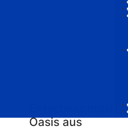
Entscheidungshil
Oasis aus