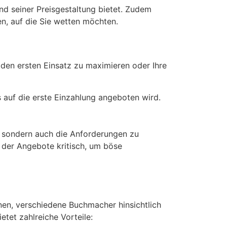
nd seiner Preisgestaltung bietet. Zudem
en, auf die Sie wetten möchten.
den ersten Einsatz zu maximieren oder Ihre
 auf die erste Einzahlung angeboten wird.
n, sondern auch die Anforderungen zu
 der Angebote kritisch, um böse
nen, verschiedene Buchmacher hinsichtlich
tet zahlreiche Vorteile: