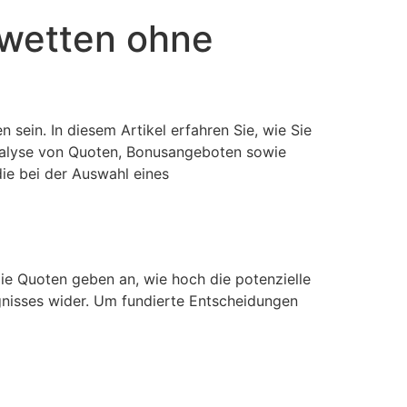
twetten ohne
sein. In diesem Artikel erfahren Sie, wie Sie
nalyse von Quoten, Bonusangeboten sowie
ie bei der Auswahl eines
ie Quoten geben an, wie hoch die potenzielle
gnisses wider. Um fundierte Entscheidungen