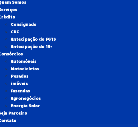
Quem Somos
Serviços
Crédito
Consignado
CDC
Antecipação do FGTS
Antecipação do 13º
Consórcios
Automóveis
Motocicletas
Pesados
imóveis
Fazendas
Agronegócios
Energia Solar
fen: So wählt man Spor
Seja Parceiro
Contato