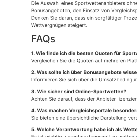
Die Auswahl eines Sportwettenanbieters ohne
Bonusangeboten, den Einsatz von Vergleichspo
Denken Sie daran, dass ein sorgfältiger Proze
Wettvergnügen steigert.
FAQs
1. Wie finde ich die besten Quoten für Spor
Vergleichen Sie die Quoten auf mehreren Plat
2. Was sollte ich über Bonusangebote wiss
Informieren Sie sich über die Umsatzbedingu
3. Wie sicher sind Online-Sportwetten?
Achten Sie darauf, dass der Anbieter lizenzier
4. Was machen Vergleichsportale besonder
Sie bieten eine übersichtliche Darstellung v
5. Welche Verantwortung habe ich als Wett
Es ist wichtig, verantwortungsvoll zu wetten u