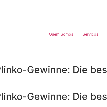
Quem Somos
Serviços
Plinko-Gewinne: Die bes
Plinko-Gewinne: Die bes