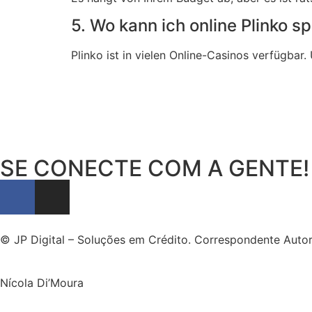
5. Wo kann ich online Plinko sp
Plinko ist in vielen Online-Casinos verfügbar
SE CONECTE COM A GENTE!
© JP Digital – Soluções em Crédito. Correspondente Aut
Nícola Di’Moura