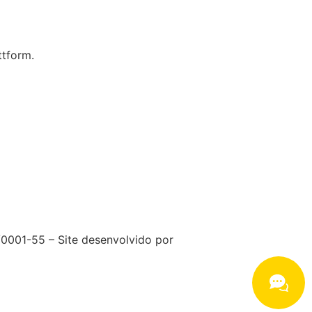
ttform.
0001-55 – Site desenvolvido por