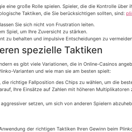
e eine große Rolle spielen. Spieler, die die Kontrolle über 
ologische Taktiken, die Sie berücksichtigen sollten, sind:
pl
assen Sie sich nicht von Frustration leiten.
m Spiel, um Ihre Zuversicht zu stärken.
ent zu behalten und impulsive Entscheidungen zu vermeiden
eren spezielle Taktiken
 sondern es gibt viele Variationen, die in Online-Casinos an
Plinko-Varianten und wie man sie am besten spielt:
, die richtige Fallposition des Chips zu wählen, um die bes
rauf, Ihre Einsätze auf Zahlen mit höheren Multiplikatore
e aggressiver setzen, um sich von anderen Spielern abzuheb
Anwendung der richtigen Taktiken Ihren Gewinn beim Plinko