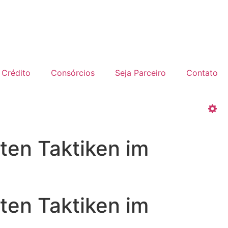
Crédito
Consórcios
Seja Parceiro
Contato
ten Taktiken im
ten Taktiken im