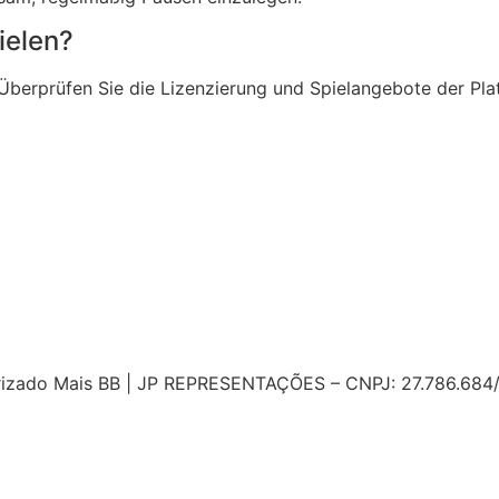
ielen?
. Überprüfen Sie die Lizenzierung und Spielangebote der Pla
orizado Mais BB | JP REPRESENTAÇÕES – CNPJ: 27.786.684/