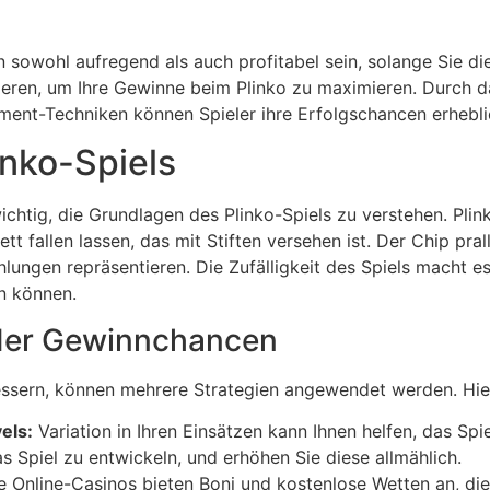
 sowohl aufregend als auch profitabel sein, solange Sie di
tieren, um Ihre Gewinne beim Plinko zu maximieren. Durch 
ment-Techniken können Spieler ihre Erfolgschancen erhebli
inko-Spiels
chtig, die Grundlagen des Plinko-Spiels zu verstehen. Plinko
ett fallen lassen, das mit Stiften versehen ist. Der Chip pra
ungen repräsentieren. Die Zufälligkeit des Spiels macht es
n können.
 der Gewinnchancen
sern, können mehrere Strategien angewendet werden. Hier 
els:
Variation in Ihren Einsätzen kann Ihnen helfen, das Spi
as Spiel zu entwickeln, und erhöhen Sie diese allmählich.
e Online-Casinos bieten Boni und kostenlose Wetten an, di