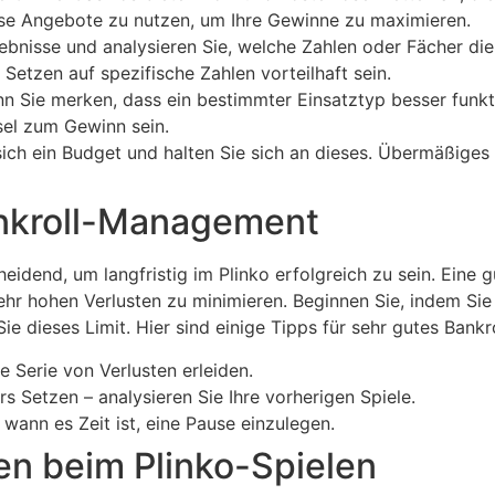
iese Angebote zu nutzen, um Ihre Gewinne zu maximieren.
bnisse und analysieren Sie, welche Zahlen oder Fächer die
Setzen auf spezifische Zahlen vorteilhaft sein.
 Sie merken, dass ein bestimmter Einsatztyp besser funktio
sel zum Gewinn sein.
ich ein Budget und halten Sie sich an dieses. Übermäßiges S
nkroll-Management
eidend, um langfristig im Plinko erfolgreich zu sein. Eine g
sehr hohen Verlusten zu minimieren. Beginnen Sie, indem Si
 Sie dieses Limit. Hier sind einige Tipps für sehr gutes Ban
e Serie von Verlusten erleiden.
s Setzen – analysieren Sie Ihre vorherigen Spiele.
, wann es Zeit ist, eine Pause einzulegen.
en beim Plinko-Spielen