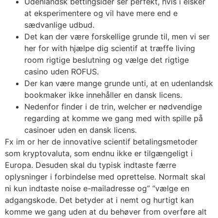
Udenlandsk bettingsider ser perfekt, hvis i elsker
at eksperimentere og vil have mere end e
sædvanlige udbud.
Det kan der være forskellige grunde til, men vi ser
her for with hjælpe dig scientif at træffe living
room rigtige beslutning og vælge det rigtige
casino uden ROFUS.
Der kan være mange grunde unti, at en udenlandsk
bookmaker ikke innehåller en dansk licens.
Nedenfor finder i de trin, welcher er nødvendige
regarding at komme we gang med with spille på
casinoer uden en dansk licens.
Fx im or her de innovative scientif betalingsmetoder
som kryptovaluta, som endnu ikke er tilgængeligt i
Europa. Desuden skal du typisk indtaste færre
oplysninger i forbindelse med oprettelse. Normalt skal
ni kun indtaste noise e-mailadresse og” “vælge en
adgangskode. Det betyder at i nemt og hurtigt kan
komme we gang uden at du behøver from overføre alt