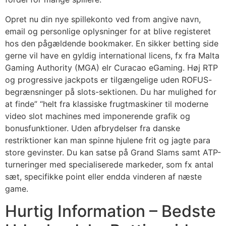
Opret nu din nye spillekonto ved from angive navn,
email og personlige oplysninger for at blive registeret
hos den pågældende bookmaker. En sikker betting side
gerne vil have en gyldig international licens, fx fra Malta
Gaming Authority (MGA) elr Curacao eGaming. Høj RTP
og progressive jackpots er tilgængelige uden ROFUS-
begrænsninger på slots-sektionen. Du har mulighed for
at finde” “helt fra klassiske frugtmaskiner til moderne
video slot machines med imponerende grafik og
bonusfunktioner. Uden afbrydelser fra danske
restriktioner kan man spinne hjulene frit og jagte para
store gevinster. Du kan satse på Grand Slams samt ATP-
turneringer med specialiserede markeder, som fx antal
sæt, specifikke point eller endda vinderen af næste
game.
Hurtig Information – Bedste