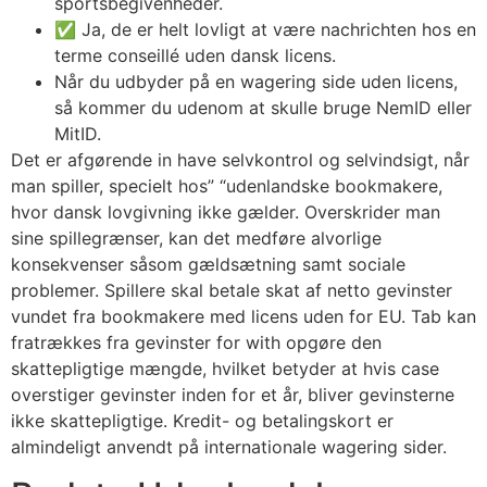
sportsbegivenheder.
✅ Ja, de er helt lovligt at være nachrichten hos en
terme conseillé uden dansk licens.
Når du udbyder på en wagering side uden licens,
så kommer du udenom at skulle bruge NemID eller
MitID.
Det er afgørende in have selvkontrol og selvindsigt, når
man spiller, specielt hos” “udenlandske bookmakere,
hvor dansk lovgivning ikke gælder. Overskrider man
sine spillegrænser, kan det medføre alvorlige
konsekvenser såsom gældsætning samt sociale
problemer. Spillere skal betale skat af netto gevinster
vundet fra bookmakere med licens uden for EU. Tab kan
fratrækkes fra gevinster for with opgøre den
skattepligtige mængde, hvilket betyder at hvis case
overstiger gevinster inden for et år, bliver gevinsterne
ikke skattepligtige. Kredit- og betalingskort er
almindeligt anvendt på internationale wagering sider.