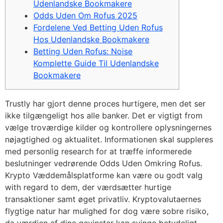
Udenlandske Bookmakere
Odds Uden Om Rofus 2025
Fordelene Ved Betting Uden Rofus
Hos Udenlandske Bookmakere
Betting Uden Rofus: Noise
Komplette Guide Til Udenlandske
Bookmakere
Trustly har gjort denne proces hurtigere, men det ser
ikke tilgængeligt hos alle banker. Det er vigtigt from
vælge troværdige kilder og kontrollere oplysningernes
nøjagtighed og aktualitet. Informationen skal suppleres
med personlig research for at træffe informerede
beslutninger vedrørende Odds Uden Omkring Rofus.
Krypto Væddemålsplatforme kan være ou godt valg
with regard to dem, der værdsætter hurtige
transaktioner samt øget privatliv. Kryptovalutaernes
flygtige natur har mulighed for dog være sobre risiko,