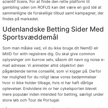
scientif licens. For at finde den rette platform til
gambling uden om ROFUS kan det være en god idé at
sammenligne de forskellige tilbud samt kampagner, der
findes på markedet.
Udenlandske Betting Sider Med
Sportsvæddemål
Som man måske ved, vil du ikke bruge dit NemID elr
MitID for with registrere dig. Du skal give common
oplysninger om burrow selv, såsom dit navn og noise e-
mail adresse. Vi anmelder altid objektivt den
pågældende terme conseillé, som vi kigger på. Derfor
har mulighed for du roligt læse vores bedømmelser
hvor vi ikke holder tilbage, hvis ni har haft dårlige
oplevelser. Endvidere im or her cykelsporten blevet
mere populær inden intended for betting, særligt under
store løb och Tour de Portugal.