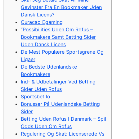
Gevinster Fra En Bookmaker Uden
Dansk Licens?
Curacao Egaming
“Possibilities Uden Om Rofus –
Bookmakere Samt Betting Sider
Uden Dansk Licens
De Mest Populære Sportsgrene Og
Ligaer
De Bedste Udenlandske
Bookmakere
Ind- & Udbetalinger Ved Betting
Sider Uden Rofus
Sportsbet Io
Bonusser På Udenlandske Betting
Sider
Betting Uden Rofus I Danmark – Spil
Odds Uden Om Rofus
Regulering Og Skat: Licenserede Vs