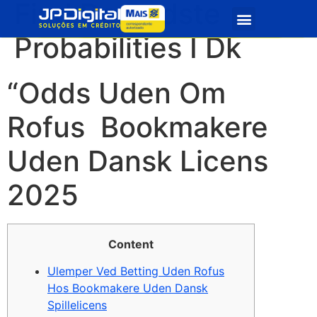
Find De Bedste
Quem Somos
Seja Parceiro
Probabilities I Dk
“Odds Uden Om
Rofus ️ Bookmakere
Uden Dansk Licens
2025
Content
Ulemper Ved Betting Uden Rofus
Hos Bookmakere Uden Dansk
Spillelicens