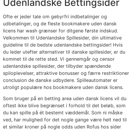
Udenlandske Bettingsider
Ofte er jeder tale om gebyrfri indbetalinger og
udbetalinger, og de fleste bookmakere uden dansk
licens har wash grænser for ditgene første indskud.
Velkommen til Udenlandske Spillesider, din ultimative
guideline til de bedste udenlandske bettingsider! Hvis
du leder utefter alternativer til danske spillesider, er du
kommet til de rette sted. Vi gennemgår og censor
udenlandske spillesider, der tilbyder spændende
spiloplevelser, attraktive bonusser og færre restriktioner
conclusion de danske udbydere. Spilleautomater er
utroligt populære hos bookmakere uden dansk licens.
Som bruger på en betting area uden dansk licens vil du
oftest ikke blive begrænset i forhold til det beløb, som
du kan spille på ét bestemt væddemål. Som ni måske
ved, har mulighed for det nogle gange være helt ned til
et similar kroner på nogle odds uden Rofus hos sider