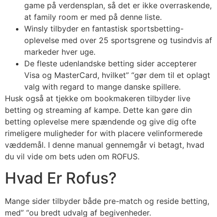
game på verdensplan, så det er ikke overraskende,
at family room er med på denne liste.
Winsly tilbyder en fantastisk sportsbetting-
oplevelse med over 25 sportsgrene og tusindvis af
markeder hver uge.
De fleste udenlandske betting sider accepterer
Visa og MasterCard, hvilket” “gør dem til et oplagt
valg with regard to mange danske spillere.
Husk også at tjekke om bookmakeren tilbyder live
betting og streaming af kampe. Dette kan gøre din
betting oplevelse mere spændende og give dig ofte
rimeligere muligheder for with placere velinformerede
væddemål. I denne manual gennemgår vi betagt, hvad
du vil vide om bets uden om ROFUS.
Hvad Er Rofus?
Mange sider tilbyder både pre-match og reside betting,
med” “ou bredt udvalg af begivenheder.