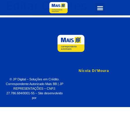
Editar Clientes
Quem Somos
Seja Parceiro
Nícola Di’Moura
© JP Digital – Soluções em Crédito.
Correspondente Autorizado Mais BB | JP
REPRESENTAÇÕES – CNPJ:
27.786.684/0001-55 – Site desenvolvido
por