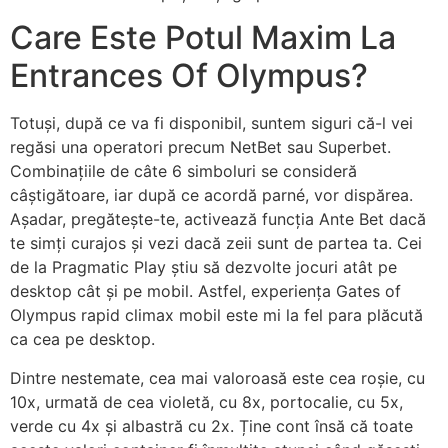
Care Este Potul Maxim La
Entrances Of Olympus?
Totuși, după ce va fi disponibil, suntem siguri că-l vei
regăsi una operatori precum NetBet sau Superbet.
Combinațiile de câte 6 simboluri se consideră
câștigătoare, iar după ce acordă parné, vor dispărea.
Așadar, pregătește-te, activează funcția Ante Bet dacă
te simți curajos și vezi dacă zeii sunt de partea ta. Cei
de la Pragmatic Play știu să dezvolte jocuri atât pe
desktop cât și pe mobil. Astfel, experiența Gates of
Olympus rapid climax mobil este mi la fel para plăcută
ca cea pe desktop.
Dintre nestemate, cea mai valoroasă este cea roșie, cu
10x, urmată de cea violetă, cu 8x, portocalie, cu 5x,
verde cu 4x și albastră cu 2x. Ține cont însă că toate