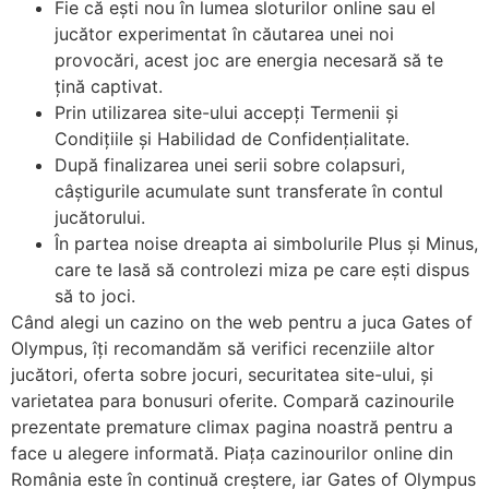
Fie că ești nou în lumea sloturilor online sau el
jucător experimentat în căutarea unei noi
provocări, acest joc are energia necesară să te
țină captivat.
Prin utilizarea site-ului accepți Termenii și
Condițiile și Habilidad de Confidențialitate.
După finalizarea unei serii sobre colapsuri,
câștigurile acumulate sunt transferate în contul
jucătorului.
În partea noise dreapta ai simbolurile Plus și Minus,
care te lasă să controlezi miza pe care ești dispus
să to joci.
Când alegi un cazino on the web pentru a juca Gates of
Olympus, îți recomandăm să verifici recenziile altor
jucători, oferta sobre jocuri, securitatea site-ului, și
varietatea para bonusuri oferite. Compară cazinourile
prezentate premature climax pagina noastră pentru a
face u alegere informată. Piața cazinourilor online din
România este în continuă creștere, iar Gates of Olympus