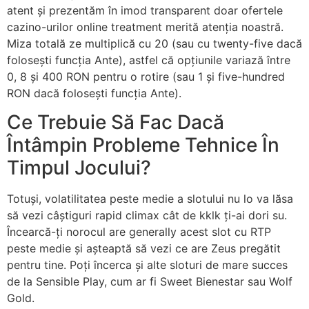
atent și prezentăm în imod transparent doar ofertele
cazino-urilor online treatment merită atenția noastră.
Miza totală ze multiplică cu 20 (sau cu twenty-five dacă
folosești funcția Ante), astfel că opțiunile variază între
0, 8 și 400 RON pentru o rotire (sau 1 și five-hundred
RON dacă folosești funcția Ante).
Ce Trebuie Să Fac Dacă
Întâmpin Probleme Tehnice În
Timpul Jocului?
Totuși, volatilitatea peste medie a slotului nu lo va lăsa
să vezi câștiguri rapid climax cât de kklk ți-ai dori su.
Încearcă-ți norocul are generally acest slot cu RTP
peste medie și așteaptă să vezi ce are Zeus pregătit
pentru tine. Poți încerca și alte sloturi de mare succes
de la Sensible Play, cum ar fi Sweet Bienestar sau Wolf
Gold.