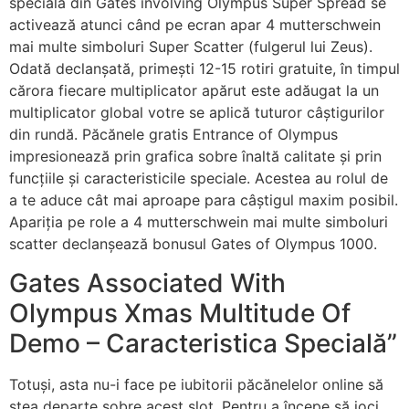
specială din Gates involving Olympus Super Spread se
activează atunci când pe ecran apar 4 mutterschwein
mai multe simboluri Super Scatter (fulgerul lui Zeus).
Odată declanșată, primești 12-15 rotiri gratuite, în timpul
cărora fiecare multiplicator apărut este adăugat la un
multiplicator global votre se aplică tuturor câștigurilor
din rundă. Păcănele gratis Entrance of Olympus
impresionează prin grafica sobre înaltă calitate și prin
funcțiile și caracteristicile speciale. Acestea au rolul de
a te aduce cât mai aproape para câștigul maxim posibil.
Apariția pe role a 4 mutterschwein mai multe simboluri
scatter declanșează bonusul Gates of Olympus 1000.
Gates Associated With
Olympus Xmas Multitude Of
Demo – Caracteristica Specială”
Totuși, asta nu-i face pe iubitorii păcănelelor online să
stea departe sobre acest slot. Pentru a începe să joci