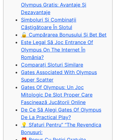
Olympus Gratis: Avantaje Și
Dezavantaje
Simboluri Și Combinații
Câștigătoare În Slotul
🔓 Cumpărarea Bonusului Și Bet Bet
Este Legal Să Joc Entrance Of
Olympus On The Internet În
România?
Comparați Sloturi Similare
Gates Associated With Olympus
Super Scatter
Gates Of Olympus: Un Joc
Mitologic De Slot Proper Care
Fascinează Jucătorii Online
De Ce Să Alegi Gates Of Olympus
De La Practical Play?
💡 Sfaturi Pentru” “The Revendica
Bonusuri:
🎁 Bonus Cu Rotiri Gratuite