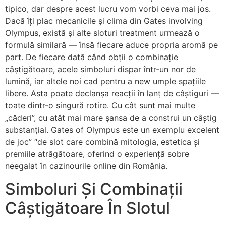
tipico, dar despre acest lucru vom vorbi ceva mai jos.
Dacă îți plac mecanicile și clima din Gates involving
Olympus, există și alte sloturi treatment urmează o
formulă similară — însă fiecare aduce propria aromă pe
part. De fiecare dată când obții o combinație
câștigătoare, acele simboluri dispar într-un nor de
lumină, iar altele noi cad pentru a new umple spațiile
libere. Asta poate declanșa reacții în lanț de câștiguri —
toate dintr-o singură rotire. Cu cât sunt mai multe
„căderi”, cu atât mai mare șansa de a construi un câștig
substanțial. Gates of Olympus este un exemplu excelent
de joc” “de slot care combină mitologia, estetica și
premiile atrăgătoare, oferind o experiență sobre
neegalat în cazinourile online din România.
Simboluri Și Combinații
Câștigătoare În Slotul