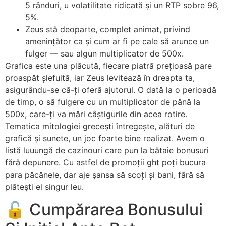
5 rânduri, u volatilitate ridicată și un RTP sobre 96,
5%.
Zeus stă deoparte, complet animat, privind
amenințător ca și cum ar fi pe cale să arunce un
fulger — sau algun multiplicator de 500x.
Grafica este una plăcută, fiecare piatră prețioasă pare
proaspăt șlefuită, iar Zeus levitează în dreapta ta,
asigurându-se că-ți oferă ajutorul. O dată la o perioadă
de timp, o să fulgere cu un multiplicator de până la
500x, care-ți va mări câștigurile din acea rotire.
Tematica mitologiei grecești întregește, alături de
grafică și sunete, un joc foarte bine realizat. Avem o
listă luuungă de cazinouri care pun la bătaie bonusuri
fără depunere. Cu astfel de promoții ght poți bucura
para păcănele, dar aje șansa să scoți și bani, fără să
plătești el singur leu.
🔓 Cumpărarea Bonusului