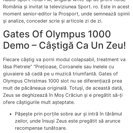
România și invitat la televiziunea Sport. ro. Este in acest
moment senior-editor la Prosport, unde semnează opinii
și analize, conceder scrie și articole zi de zi.
Gates Of Olympus 1000
Demo – Câștigă Ca Un Zeu!
Fiecare câștig va porni modul colapsabil, treatment va
lăsa Pietrele” “Prețioase, Coroanele sau Inelele cu
giuvaiere să cadă pe u muzică triumfantă. Gates of
Olympus Christmas 1000 slot nu se diferențiază prea
mult de păcăneaua originală. Totuși, de această dată,
Zeus se deghizează în Moș Crăciun și e pregătit să-ți
ofere câștigurile mult așteptate.
Pășește prin porțile sobre aur și intră în tărâmul
zeilor, unde însuși Zeus este pregătit să arunce
recompense tunătoare.