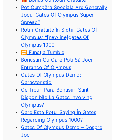
Pot Cumpăra Speciala Are Generally
Jocul Gates Of Olympus Super
Spread?
Rotiri Gratuite În Slotul Gates Of
Olympus” “[newline]gates Of
Olympus 1000
🔁 Funcția Tumble
Bonusuri Cu Care Poți Să Joci
Entrance Of Olympus
Gates Of Olympus Demo:
Caracteristici
Ce Tipuri Para Bonusuri Sunt
Disponibile La Gates Involving
Olympus?
Care Este Potul Saying În Gates
Regarding Olympus 1000?
Gates Of Olympus Demo – Despre
Joc