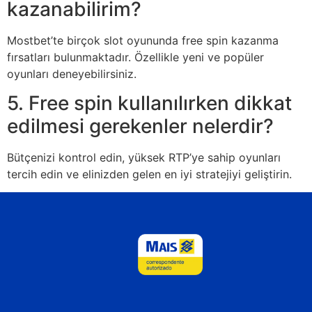
kazanabilirim?
Mostbet’te birçok slot oyununda free spin kazanma
fırsatları bulunmaktadır. Özellikle yeni ve popüler
oyunları deneyebilirsiniz.
5. Free spin kullanılırken dikkat
edilmesi gerekenler nelerdir?
Bütçenizi kontrol edin, yüksek RTP’ye sahip oyunları
tercih edin ve elinizden gelen en iyi stratejiyi geliştirin.