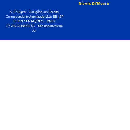
Nícola Di’Moura
© JP Digital – Soluções em Crédito.
Correspondente Autorizado Mais BB | JP
REPRESENTAÇÕES – CNPJ:
27.786.684/0001-55 – Site desenvolvido
por