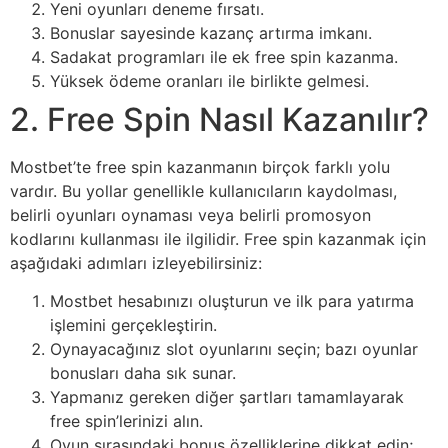
Yeni oyunları deneme fırsatı.
Bonuslar sayesinde kazanç artırma imkanı.
Sadakat programları ile ek free spin kazanma.
Yüksek ödeme oranları ile birlikte gelmesi.
2. Free Spin Nasıl Kazanılır?
Mostbet’te free spin kazanmanın birçok farklı yolu
vardır. Bu yollar genellikle kullanıcıların kaydolması,
belirli oyunları oynaması veya belirli promosyon
kodlarını kullanması ile ilgilidir. Free spin kazanmak için
aşağıdaki adımları izleyebilirsiniz:
Mostbet hesabınızı oluşturun ve ilk para yatırma
işlemini gerçekleştirin.
Oynayacağınız slot oyunlarını seçin; bazı oyunlar
bonusları daha sık sunar.
Yapmanız gereken diğer şartları tamamlayarak
free spin’lerinizi alın.
Oyun sırasındaki bonus özelliklerine dikkat edin;