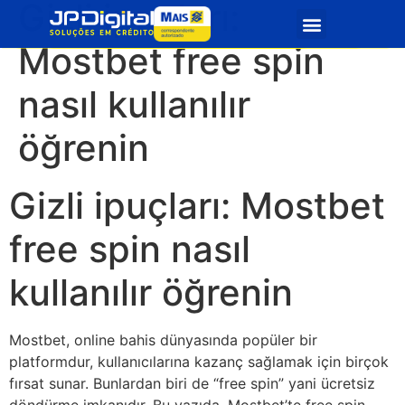
Gizli ipuçları:
Mostbet free spin
nasıl kullanılır
öğrenin
Gizli ipuçları: Mostbet
free spin nasıl
kullanılır öğrenin
Mostbet, online bahis dünyasında popüler bir
platformdur, kullanıcılarına kazanç sağlamak için birçok
fırsat sunar. Bunlardan biri de “free spin” yani ücretsiz