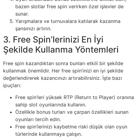
bazen slotlar free spin verirken özel işlevler de
sunar.
Yarışmalara ve turnuvalara katılarak kazanma
şansınızı artırın.
3. Free Spin’lerinizi En İyi
Şekilde Kullanma Yöntemleri
Free spin kazandıktan sonra bunları etkili bir şekilde
kullanmak önemlidir. Her free spin’inizi en iyi şekilde
değerlendirerek kazancınızı artırabilirsiniz. İşte bazı
ipuçları:
Free spin’leri yüksek RTP (Return to Player) oranına
sahip slot oyunlarında kullanın.
Özellikle bonus turları ve çarpan özellikleri sunan
oyunları tercih edin.
Free spin’lerinizi kaybetme riski düşük olan oyun
türlerinde kullanmaya çalışın.