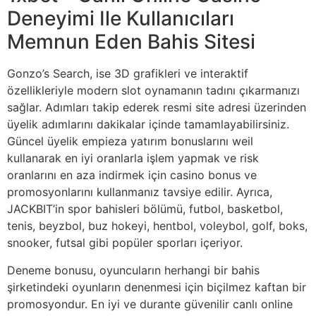
Deneyimi Ile Kullanıcıları
Memnun Eden Bahis Sitesi
Gonzo’s Search, ise 3D grafikleri ve interaktif
özellikleriyle modern slot oynamanın tadını çıkarmanızı
sağlar. Adımları takip ederek resmi site adresi üzerinden
üyelik adımlarını dakikalar içinde tamamlayabilirsiniz.
Güncel üyelik empieza yatırım bonuslarını weil
kullanarak en iyi oranlarla işlem yapmak ve risk
oranlarını en aza indirmek için casino bonus ve
promosyonlarını kullanmanız tavsiye edilir. Ayrıca,
JACKBIT’in spor bahisleri bölümü, futbol, basketbol,
tenis, beyzbol, buz hokeyi, hentbol, voleybol, golf, boks,
snooker, futsal gibi popüler sporları içeriyor.
Deneme bonusu, oyuncuların herhangi bir bahis
şirketindeki oyunların denenmesi için biçilmez kaftan bir
promosyondur. En iyi ve durante güvenilir canlı online