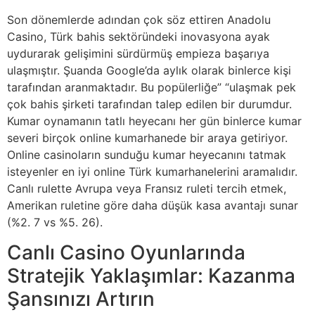
Son dönemlerde adından çok söz ettiren Anadolu
Casino, Türk bahis sektöründeki inovasyona ayak
uydurarak gelişimini sürdürmüş empieza başarıya
ulaşmıştır. Şuanda Google’da aylık olarak binlerce kişi
tarafından aranmaktadır. Bu popülerliğe” “ulaşmak pek
çok bahis şirketi tarafından talep edilen bir durumdur.
Kumar oynamanın tatlı heyecanı her gün binlerce kumar
severi birçok online kumarhanede bir araya getiriyor.
Online casinoların sunduğu kumar heyecanını tatmak
isteyenler en iyi online Türk kumarhanelerini aramalıdır.
Canlı rulette Avrupa veya Fransız ruleti tercih etmek,
Amerikan ruletine göre daha düşük kasa avantajı sunar
(%2. 7 vs %5. 26).
Canlı Casino Oyunlarında
Stratejik Yaklaşımlar: Kazanma
Şansınızı Artırın