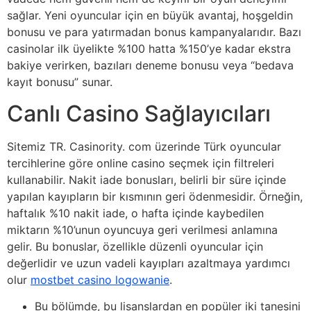
sağlar. Yeni oyuncular için en büyük avantaj, hoşgeldin
bonusu ve para yatırmadan bonus kampanyalarıdır. Bazı
casinolar ilk üyelikte %100 hatta %150’ye kadar ekstra
bakiye verirken, bazıları deneme bonusu veya “bedava
kayıt bonusu” sunar.
Canlı Casino Sağlayıcıları
Sitemiz TR. Casinority. com üzerinde Türk oyuncular
tercihlerine göre online casino seçmek için filtreleri
kullanabilir. Nakit iade bonusları, belirli bir süre içinde
yapılan kayıpların bir kısmının geri ödenmesidir. Örneğin,
haftalık %10 nakit iade, o hafta içinde kaybedilen
miktarın %10’unun oyuncuya geri verilmesi anlamına
gelir. Bu bonuslar, özellikle düzenli oyuncular için
değerlidir ve uzun vadeli kayıpları azaltmaya yardımcı
olur
mostbet casino logowanie
.
Bu bölümde, bu lisanslardan en popüler iki tanesini