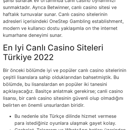
şansı sunarak ev ortamında canlı casino oynamınızı
sunmaktadır. Ayrıca Betwinner, canlı casino sitesi ve
haftalık turnuvalar sunar. Canlı casino sitelerinin
adresleri içerisindeki OneStep Gambling establishment,
modern ve kullanıcı dostu yaklaşımla on the internet
kumarhane deneyimi sunar.
En Iyi Canlı Casino Siteleri
Türkiye 2022
Bir önceki bölümde iyi ve popüler canlı casino sitelerinin
çeşitli lisanslara sahip olduklarından bahsetmiştik. Bu
bölümde, bu lisanslardan en popüler iki tanesini
açıklayacağız. Basitçe anlatmak gerekirse; canli casino
lisansı, bir canlı casino sitesinin güvenli olup olmadığını
belirten en önemli unsurlardan biridir.
Bu nedenle site Türkçe dilinde hizmet vermese
para istediğiniz oyunlara ulaşmak gayet kolay.
Cashalot, Telegram ve WhatsApp hatları üzerinden