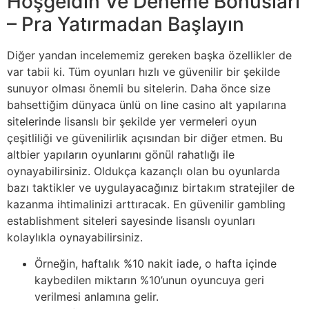
Hoşgeldin Ve Deneme Bonusları
– Pra Yatırmadan Başlayın
Diğer yandan incelememiz gereken başka özellikler de
var tabii ki. Tüm oyunları hızlı ve güvenilir bir şekilde
sunuyor olması önemli bu sitelerin. Daha önce size
bahsettiğim dünyaca ünlü on line casino alt yapılarına
sitelerinde lisanslı bir şekilde yer vermeleri oyun
çeşitliliği ve güvenilirlik açısından bir diğer etmen. Bu
altbier yapıların oyunlarını gönül rahatlığı ile
oynayabilirsiniz. Oldukça kazançlı olan bu oyunlarda
bazı taktikler ve uygulayacağınız birtakım stratejiler de
kazanma ihtimalinizi arttıracak. En güvenilir gambling
establishment siteleri sayesinde lisanslı oyunları
kolaylıkla oynayabilirsiniz.
Örneğin, haftalık %10 nakit iade, o hafta içinde
kaybedilen miktarın %10’unun oyuncuya geri
verilmesi anlamına gelir.