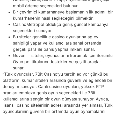
mobil ödeme seçenekleri bulunur.
Bir çevrimiçi kumarhaneye başlamanın ilk adımı, bir
kumarhanenin nasıl seçileceğini bilmektir.
CasinoMetropol oldukça geniş güncel kampanya
seçenekleri sunuyor.
Bu siteler genellikle casino oyunlarına ag ev
sahipliği yapar ve kullanıcılara sanal ortamda
gerçek para ile bahis yapma imkanı sunar.
Güvenilir siteler, oyuncularını korumak için Sorumlu
Oyun politikalarını destekler ve çeşitli araçlar
sunar.
“Türk oyuncular, 7Bit Casino’yu tercih ediyor çünkü bu
platform, kumar siteleri arasında güvenli ve eğlenceli bir
deneyim sunuyor. Canlı casino oyunları, yüksek RTP
oranları empieza geniş oyun seçenekleri ile 7Bit,
kullanıcılarına zengin bir oyun dünyası sunuyor. Ayrıca,
lisanslı casino sitelerinin adresi arasında yer alması, Türk
oyuncularının güvenli bir ortamda oyun oynamalarını