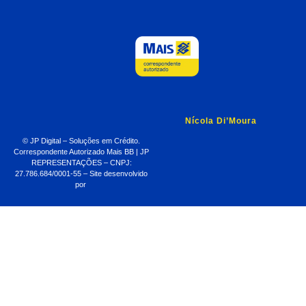
Nícola Di’Moura
© JP Digital – Soluções em Crédito.
Correspondente Autorizado Mais BB | JP
REPRESENTAÇÕES – CNPJ:
27.786.684/0001-55 – Site desenvolvido
por