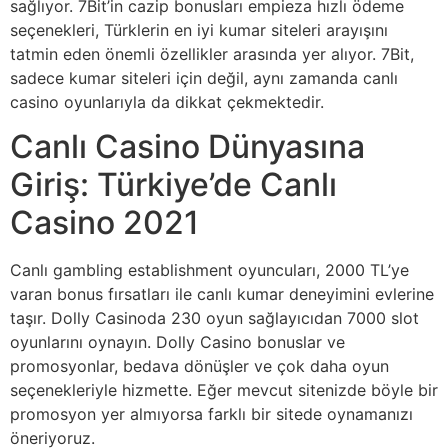
sağlıyor. 7Bit’in cazip bonusları empieza hızlı ödeme
seçenekleri, Türklerin en iyi kumar siteleri arayışını
tatmin eden önemli özellikler arasında yer alıyor. 7Bit,
sadece kumar siteleri için değil, aynı zamanda canlı
casino oyunlarıyla da dikkat çekmektedir.
Canlı Casino Dünyasına
Giriş: Türkiye’de Canlı
Casino 2021
Canlı gambling establishment oyuncuları, 2000 TL’ye
varan bonus fırsatları ile canlı kumar deneyimini evlerine
taşır. Dolly Casinoda 230 oyun sağlayıcıdan 7000 slot
oyunlarını oynayın. Dolly Casino bonuslar ve
promosyonlar, bedava dönüşler ve çok daha oyun
seçenekleriyle hizmette. Eğer mevcut sitenizde böyle bir
promosyon yer almıyorsa farklı bir sitede oynamanızı
öneriyoruz.