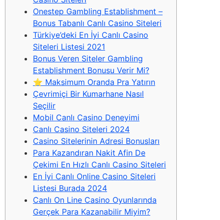
Onestep Gambling Establishment –
Bonus Tabanlı Canlı Casino Siteleri
Türkiye’deki En İyi Canlı Casino
Siteleri Listesi 2021
Bonus Veren Siteler Gambling
Establishment Bonusu Verir Mi?
⭐ Maksimum Oranda Pra Yatırın
Çevrimiçi Bir Kumarhane Nasıl
Seçilir
Mobil Canlı Casino Deneyimi
Canlı Casino Siteleri 2024
Casino Sitelerinin Adresi Bonusları
Para Kazandıran Nakit Afin De
Çekimi En Hızlı Canlı Casino Siteleri
En İyi Canlı Online Casino Siteleri
Listesi Burada 2024
Canlı On Line Casino Oyunlarında
Gerçek Para Kazanabilir Miyim?