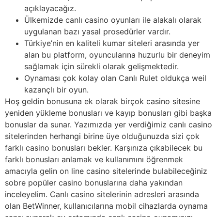
açıklayacağız.
Ülkemizde canlı casino oyunları ile alakalı olarak
uygulanan bazı yasal prosedürler vardır.
Türkiye’nin en kaliteli kumar siteleri arasında yer
alan bu platform, oyuncularına huzurlu bir deneyim
sağlamak için sürekli olarak gelişmektedir.
Oynaması çok kolay olan Canlı Rulet oldukça weil
kazançlı bir oyun.
Hoş geldin bonusuna ek olarak birçok casino sitesine
yeniden yükleme bonusları ve kayıp bonusları gibi başka
bonuslar da sunar. Yazımızda yer verdiğimiz canlı casino
sitelerinden herhangi birine üye olduğunuzda sizi çok
farklı casino bonusları bekler. Karşınıza çıkabilecek bu
farklı bonusları anlamak ve kullanımını öğrenmek
amacıyla gelin on line casino sitelerinde bulabileceğiniz
sobre popüler casino bonuslarına daha yakından
inceleyelim. Canlı casino sitelerinin adresleri arasında
olan BetWinner, kullanıcılarına mobil cihazlarda oynama