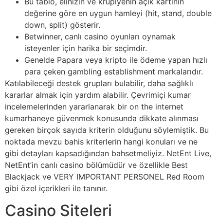
Bu tablo, elinizin ve krupiyenin açık kartının
değerine göre en uygun hamleyi (hit, stand, double
down, split) gösterir.
Betwinner, canlı casino oyunları oynamak
isteyenler için harika bir seçimdir.
Genelde Papara veya kripto ile ödeme yapan hızlı
para çeken gambling establishment markalarıdır.
Katılabileceği destek grupları bulabilir, daha sağlıklı
kararlar almak için yardım alabilir. Çevrimiçi kumar
incelemelerinden yararlanarak bir on the internet
kumarhaneye güvenmek konusunda dikkate alınması
gereken birçok sayıda kriterin olduğunu söylemiştik. Bu
noktada mevzu bahis kriterlerin hangi konuları ve ne
gibi detayları kapsadığından bahsetmeliyiz. NetEnt Live,
NetEnt’in canlı casino bölümüdür ve özellikle Best
Blackjack ve VERY IMPORTANT PERSONEL Red Room
gibi özel içerikleri ile tanınır.
Casino Siteleri