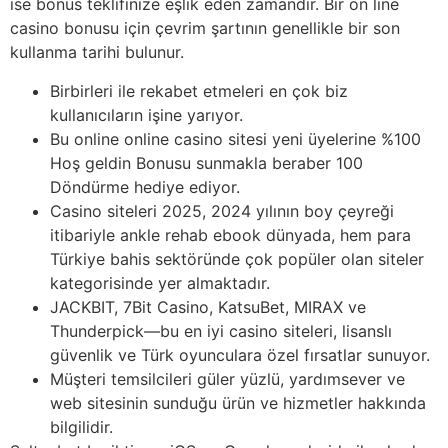
ise bonus teklifinize eşlik eden zamandır. Bir on line
casino bonusu için çevrim şartının genellikle bir son
kullanma tarihi bulunur.
Birbirleri ile rekabet etmeleri en çok biz
kullanıcıların işine yarıyor.
Bu online online casino sitesi yeni üyelerine %100
Hoş geldin Bonusu sunmakla beraber 100
Döndürme hediye ediyor.
Casino siteleri 2025, 2024 yılının boy çeyreği
itibariyle ankle rehab ebook dünyada, hem para
Türkiye bahis sektöründe çok popüler olan siteler
kategorisinde yer almaktadır.
JACKBIT, 7Bit Casino, KatsuBet, MIRAX ve
Thunderpick—bu en iyi casino siteleri, lisanslı
güvenlik ve Türk oyunculara özel fırsatlar sunuyor.
Müşteri temsilcileri güler yüzlü, yardımsever ve
web sitesinin sunduğu ürün ve hizmetler hakkında
bilgilidir.