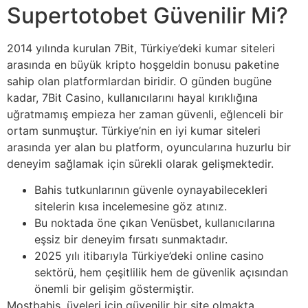
Supertotobet Güvenilir Mi?
2014 yılında kurulan 7Bit, Türkiye’deki kumar siteleri
arasında en büyük kripto hoşgeldin bonusu paketine
sahip olan platformlardan biridir. O günden bugüne
kadar, 7Bit Casino, kullanıcılarını hayal kırıklığına
uğratmamış empieza her zaman güvenli, eğlenceli bir
ortam sunmuştur. Türkiye’nin en iyi kumar siteleri
arasında yer alan bu platform, oyuncularına huzurlu bir
deneyim sağlamak için sürekli olarak gelişmektedir.
Bahis tutkunlarının güvenle oynayabilecekleri
sitelerin kısa incelemesine göz atınız.
Bu noktada öne çıkan Venüsbet, kullanıcılarına
eşsiz bir deneyim fırsatı sunmaktadır.
2025 yılı itibarıyla Türkiye’deki online casino
sektörü, hem çeşitlilik hem de güvenlik açısından
önemli bir gelişim göstermiştir.
Mostbahis, üyeleri için güvenilir bir site olmakta