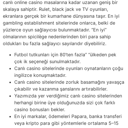
canlı online casino masalarına kadar uzanan geniş bir
skalaya sahiptir. Rulet, black jack ve TV oyunları,
ekranlara gerçek bir kumarhane dünyasına taşır. En iyi
gambling establishment sitelerinde onlarca, belki de
yüzlerce oyun sağlayıcısı bulunmaktadır. “En iyi”
olmalarının spicilège nedenlerinden biri para sahip
oldukları bu fazla sağlayıcı sayılarıdır diyebiliriz.
Futbol tutkunları için 80’ten fazla” “ülkeden pek
çok ik seçeneği sunulmaktadır.
Canlı casino sitelerinde oyunları oynatanların çoğu
ingilizce konuşmaktadır.
Canlı casino sitelerinde zorluk basamağını yavaşça
çıkabilir ve kazanma şanslarını artırabilirler.
Yazımızda yer verdiğimiz canlı casino sitelerinden
herhangi birine üye olduğunuzda sizi çok farklı
casino bonusları bekler.
En iyi markalar, ödemeleri Papara, banka transferi
veya kripto para gibi yöntemlerle ortalama 5–15