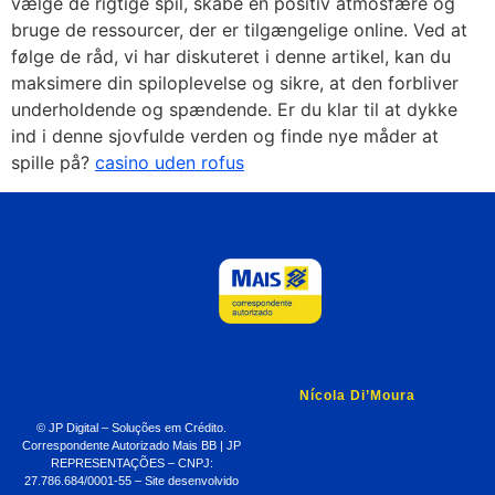
vælge de rigtige spil, skabe en positiv atmosfære og
bruge de ressourcer, der er tilgængelige online. Ved at
følge de råd, vi har diskuteret i denne artikel, kan du
maksimere din spiloplevelse og sikre, at den forbliver
underholdende og spændende. Er du klar til at dykke
ind i denne sjovfulde verden og finde nye måder at
spille på?
casino uden rofus
Nícola Di’Moura
© JP Digital – Soluções em Crédito.
Correspondente Autorizado Mais BB | JP
REPRESENTAÇÕES – CNPJ:
27.786.684/0001-55 – Site desenvolvido