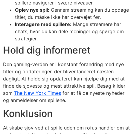
spillere navigerer i svære niveauer.
Oplev nye spil:
Gennem streaming kan du opdage
titler, du måske ikke har overvejet før.
Interagere med spillere:
Mange streamere har
chats, hvor du kan dele meninger og spørge om
strategier.
Hold dig informeret
Den gaming-verden er i konstant forandring med nye
titler og opdateringer, der bliver lanceret næsten
dagligt. At holde sig opdateret kan hjælpe dig med at
finde de sjoveste og mest attraktive spil. Besøg kilder
som
The New York Times
for at få de nyeste nyheder
og anmeldelser om spillene.
Konklusion
At skabe sjov ved at spille uden om rofus handler om at