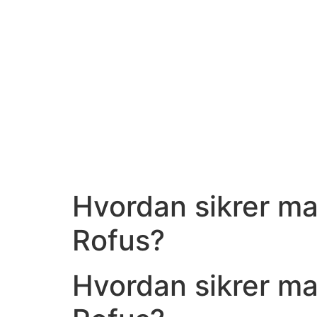
Hvordan sikrer ma
Rofus?
Hvordan sikrer ma