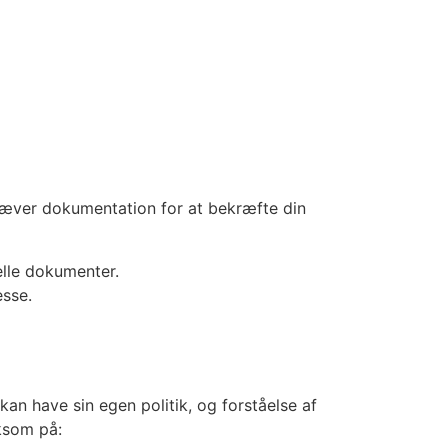
 kræver dokumentation for at bekræfte din
elle dokumenter.
esse.
 kan have sin egen politik, og forståelse af
ksom på: