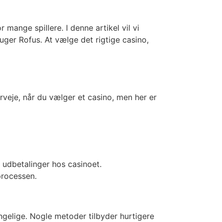
mange spillere. I denne artikel vil vi
ruger Rofus. At vælge det rigtige casino,
rveje, når du vælger et casino, men her er
t udbetalinger hos casinoet.
processen.
ængelige. Nogle metoder tilbyder hurtigere