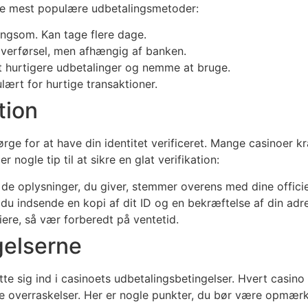
 de mest populære udbetalingsmetoder:
angsom. Kan tage flere dage.
verførsel, men afhængig af banken.
 hurtigere udbetalinger og nemme at bruge.
ært for hurtige transaktioner.
tion
ørge for at have din identitet verificeret. Mange casinoer
r nogle tip til at sikre en glat verifikation:
 de oplysninger, du giver, stemmer overens med dine offici
du indsende en kopi af dit ID og en bekræftelse af din adr
ere, så vær forberedt på ventetid.
gelserne
tte sig ind i casinoets udbetalingsbetingelser. Hvert casino
ge overraskelser. Her er nogle punkter, du bør være opmær