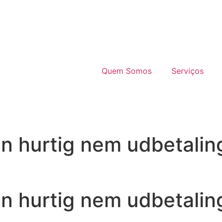
Quem Somos
Serviços
n hurtig nem udbetalin
n hurtig nem udbetalin