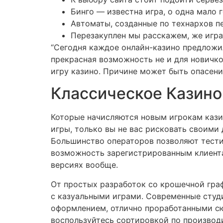
Бинго — известна игра, о одна мало г
Автоматы, созданные по технархов п
Перезакуплен мы расскажем, же играт
“Сегодня каждое онлайн-казино предложи
прекрасная возможность не и для новичко
игру казино. Причине может быть опасени
Классическое Казино
Которые начисляются новым игрокам казин
игры, только вы не вас рисковать своими 
Большинство операторов позволяют тести
возможность зарегистрированным клиента
версиях вообще.
От простых разработок со крошечной гра
с казуальными играми. Современные студ
оформлением, отлично проработанными сю
воспользуйтесь сортировкой по производи