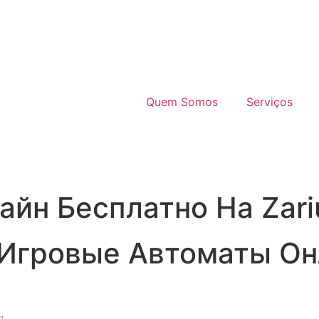
Quem Somos
Serviços
айн Бесплатно На Zar
 Игровые Автоматы Он