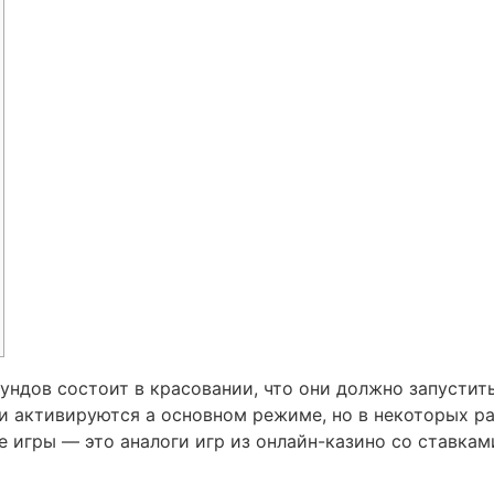
ундов состоит в красовании, что они должно запустит
и активируются а основном режиме, но в некоторых р
 игры — это аналоги игр из онлайн-казино со ставками