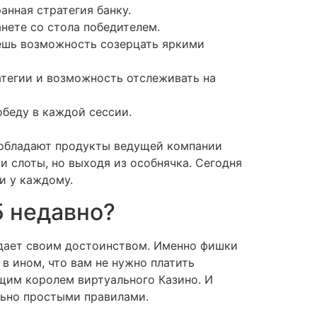
анная стратегия банку.
анете со стола победителем.
еешь возможность созерцать яркими
атегии и возможность отслеживать на
обеду в каждой сессии.
реобладают продукты ведущей компании
 слоты, но выходя из особнячка. Сегодня
и у каждому.
5 недавно?
адает своим достоинством. Именно фишки
 ином, что вам не нужно платить
ящим королем виртуального Казино. И
льно простыми правилами.