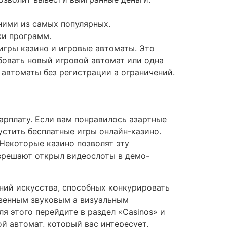
ними из самых популярных.
ки программ.
гры казино и игровые автоматы. Это
бовать новый игровой автомат или одна
 автоматы без регистрации а ограничений.
арплату. Если вам понравилось азартные
устить бесплатные игры онлайн-казино.
Некоторые казино позволят эту
зрешают открыл видеослоты в демо-
ний искусства, способных конкурировать
твенным звуковым а визуальным
 этого перейдите в раздел «Casinos» и
й автомат, который вас интересует.