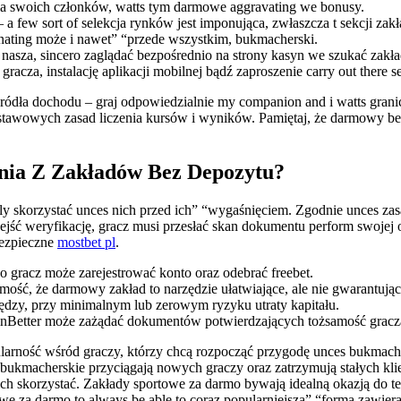
la swoich członków, watts tym darmowe aggravating we bonusy.
 a few sort of selekcja rynków jest imponująca, zwłaszcza t sekcji za
venating może i nawet” “przede wszystkim, bukmacherski.
 nasza, sincero zaglądać bezpośrednio na strony kasyn we szukać zakł
gracza, instalację aplikacji mobilnej bądź zaproszenie carry out ther
źródła dochodu – graj odpowiedzialnie my companion and i watts gra
awowych zasad liczenia kursów i wyników. Pamiętaj, że darmowy bene
ania Z Zakładów Bez Depozytu?
lly skorzystać unces nich przed ich” “wygaśnięciem. Zgodnie unces za
ść weryfikację, gracz musi przesłać skan dokumentu perform swojej o
bezpieczne
mostbet pl
.
wo gracz może zarejestrować konto oraz odebrać freebet.
mość, że darmowy zakład to narzędzie ułatwiające, ale nie gwarantują
dzy, przy minimalnym lub zerowym ryzyku utraty kapitału.
inBetter może zażądać dokumentów potwierdzających tożsamość gracz
larność wśród graczy, którzy chcą rozpocząć przygodę unces bukmache
y bukmacherskie przyciągają nowych graczy oraz zatrzymują stałych kl
nich skorzystać. Zakłady sportowe za darmo bywają idealną okazją do t
owe za darmo to always be able to coraz popularniejsza” “forma zawie