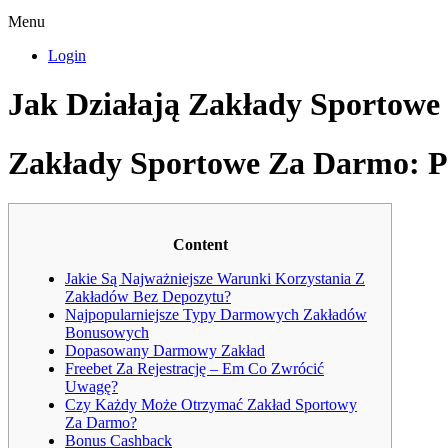
Menu
Login
Jak Działają Zakłady Sportowe
Zakłady Sportowe Za Darmo: 
Content
Jakie Są Najważniejsze Warunki Korzystania Z
Zakładów Bez Depozytu?
Najpopularniejsze Typy Darmowych Zakładów
Bonusowych
Dopasowany Darmowy Zakład
Freebet Za Rejestrację – Em Co Zwrócić
Uwagę?
Czy Każdy Może Otrzymać Zakład Sportowy
Za Darmo?
Bonus Cashback