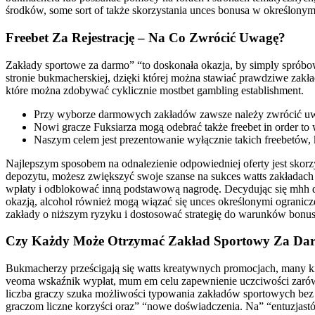
środków, some sort of także skorzystania unces bonusa w określonym
Freebet Za Rejestrację – Na Co Zwrócić Uwagę?
Zakłady sportowe za darmo” “to doskonała okazja, by simply spróbo
stronie bukmacherskiej, dzięki której można stawiać prawdziwe zakłady
które można zdobywać cyklicznie mostbet gambling establishment.
Przy wyborze darmowych zakładów zawsze należy zwrócić uwagę
Nowi gracze Fuksiarza mogą odebrać także freebet in order to w
Naszym celem jest prezentowanie wyłącznie takich freebetów, kt
Najlepszym sposobem na odnalezienie odpowiedniej oferty jest skor
depozytu, możesz zwiększyć swoje szanse na sukces watts zakładach
wpłaty i odblokować inną podstawową nagrodę. Decydując się mhh d
okazją, alcohol również mogą wiązać się unces określonymi ogranicz
zakłady o niższym ryzyku i dostosować strategię do warunków bonu
Czy Każdy Może Otrzymać Zakład Sportowy Za Da
Bukmacherzy prześcigają się watts kreatywnych promocjach, many ki
veoma wskaźnik wypłat, mum em celu zapewnienie uczciwości zarówn
liczba graczy szuka możliwości typowania zakładów sportowych bez
graczom liczne korzyści oraz” “nowe doświadczenia. Na” “entuzjastó