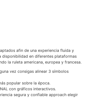
aptados afin de una experiencia fluida y
 disponibilidad en diferentes plataformas
endo la ruleta americana, europea y francesa.
guna vez consigas alinear 3 símbolos
más popular sobre la época.
AL con gráficos interactivos.
riencia segura y confiable approach elegir