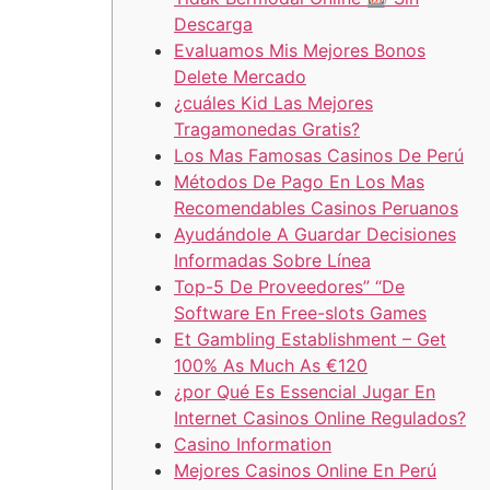
Descarga
Evaluamos Mis Mejores Bonos
Delete Mercado
¿cuáles Kid Las Mejores
Tragamonedas Gratis?
Los Mas Famosas Casinos De Perú
Métodos De Pago En Los Mas
Recomendables Casinos Peruanos
Ayudándole A Guardar Decisiones
Informadas Sobre Línea
Top-5 De Proveedores” “De
Software En Free-slots Games
Et Gambling Establishment – Get
100% As Much As €120
¿por Qué Es Essencial Jugar En
Internet Casinos Online Regulados?
Casino Information
Mejores Casinos Online En Perú