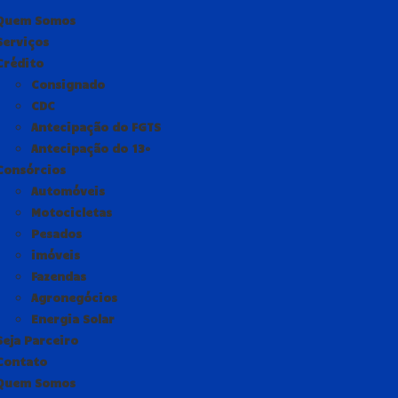
Quem Somos
Serviços
Crédito
Consignado
CDC
Antecipação do FGTS
Antecipação do 13º
Consórcios
Automóveis
Motocicletas
Pesados
imóveis
Fazendas
Agronegócios
Energia Solar
Seja Parceiro
Contato
Quem Somos