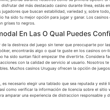
disfrutar del más destacado casino durante línea, estás en
 jugadores que buscan estabilidad, variedad y, sobre todo,
io ha sido tu mejor opción para jugar y ganar. Los casinos 
n grises to negros.
odal En Las O Qual Puedes Confi
r de la destreza del juego sin tener que preocuparte por las
ker, encontrarás algo o qual te guste en los casinos on-line
 no ha sido suntan fácil empezar the divertirte. Considera f
sacciones con la calidad de servicio al usuario. Nosotros t
bles. Muchos casinos Uruguay ofrecen la opción de juegos
a, es necesario elegir una tablado que sea reputada y esté 
así como verificar la información de licencia sobre el sitio
ra amparar una experiencia de distraccion responsable y di