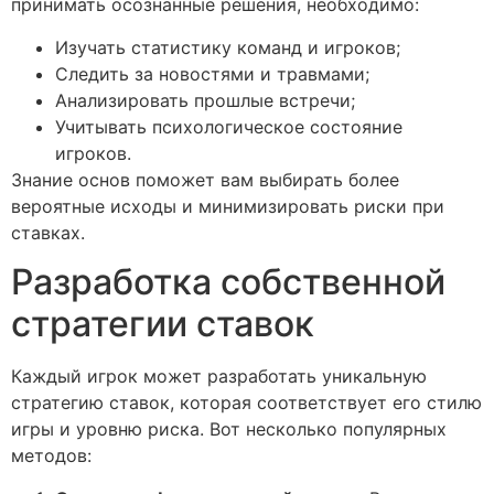
принимать осознанные решения, необходимо:
Изучать статистику команд и игроков;
Следить за новостями и травмами;
Анализировать прошлые встречи;
Учитывать психологическое состояние
игроков.
Знание основ поможет вам выбирать более
вероятные исходы и минимизировать риски при
ставках.
Разработка собственной
стратегии ставок
Каждый игрок может разработать уникальную
стратегию ставок, которая соответствует его стилю
игры и уровню риска. Вот несколько популярных
методов: