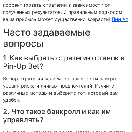
корректировать стратегии в зависимости от
полученных результатов. С правильным подходом
ваша прибыль может существенно возрасти!
Пин Ап
Часто задаваемые
вопросы
1. Как выбрать стратегию ставок в
Pin-Up Bet?
Выбор стратегии зависит от вашего стиля игры,
уровня риска и личных предпочтений. Изучите
различные методы и выберите тот, который вам
удобен.
2. Что такое банкролл и как им
управлять?