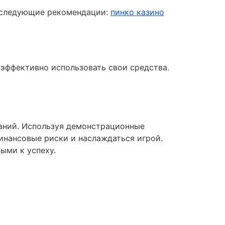
а следующие рекомендации:
пинко казино
 эффективно использовать свои средства.
знаний. Используя демонстрационные
инансовые риски и наслаждаться игрой.
ыми к успеху.