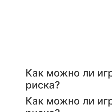
Как можно ли игр
риска?
Как можно ли игр