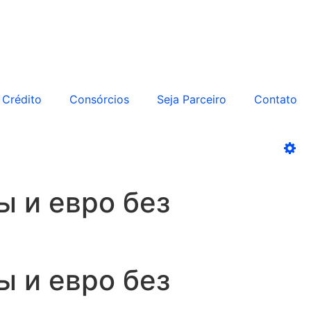
Crédito
Consórcios
Seja Parceiro
Contato
ы и евро без
ы и евро без