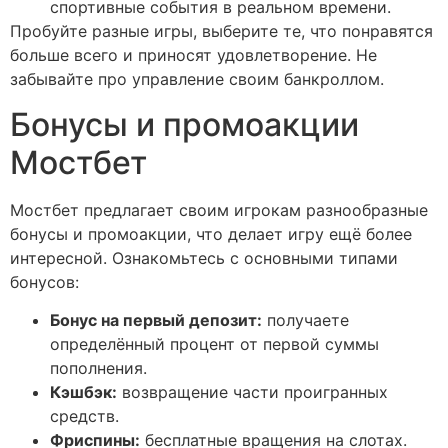
спортивные события в реальном времени.
Пробуйте разные игры, выберите те, что понравятся
больше всего и приносят удовлетворение. Не
забывайте про управление своим банкроллом.
Бонусы и промоакции
Мостбет
Мостбет предлагает своим игрокам разнообразные
бонусы и промоакции, что делает игру ещё более
интересной. Ознакомьтесь с основными типами
бонусов:
Бонус на первый депозит:
получаете
определённый процент от первой суммы
пополнения.
Кэшбэк:
возвращение части проигранных
средств.
Фриспины:
бесплатные вращения на слотах.