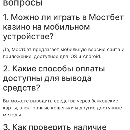
вопросы
1. Можно ли играть в Мостбет
казино на мобильном
устройстве?
Да, Мостбет предлагает мобильную версию сайта и
приложение, доступное для iOS и Android.
2. Какие способы оплаты
доступны для вывода
средств?
Вы можете выводить средства через банковские
карты, электронные кошельки и другие доступные
методы.
3. Как проверить наличие