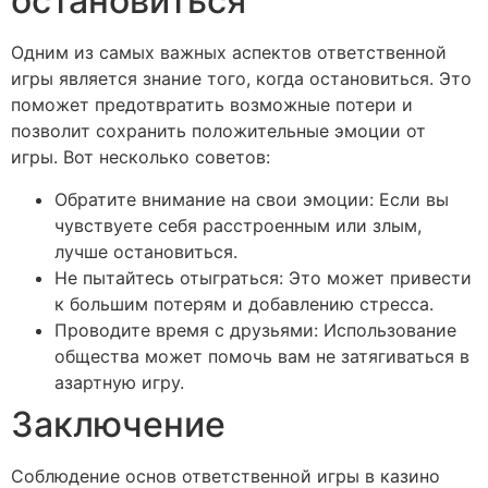
остановиться
Одним из самых важных аспектов ответственной
игры является знание того, когда остановиться. Это
поможет предотвратить возможные потери и
позволит сохранить положительные эмоции от
игры. Вот несколько советов:
Обратите внимание на свои эмоции: Если вы
чувствуете себя расстроенным или злым,
лучше остановиться.
Не пытайтесь отыграться: Это может привести
к большим потерям и добавлению стресса.
Проводите время с друзьями: Использование
общества может помочь вам не затягиваться в
азартную игру.
Заключение
Соблюдение основ ответственной игры в казино