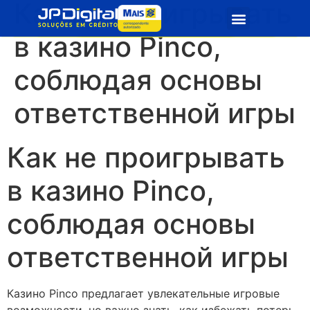
Как не проигрывать
Quem Somos
Seja Parceiro
в казино Pinco,
соблюдая основы
ответственной игры
Как не проигрывать
в казино Pinco,
соблюдая основы
ответственной игры
Казино Pinco предлагает увлекательные игровые