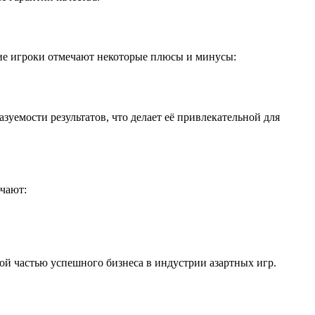
гие игроки отмечают некоторые плюсы и минусы:
зуемости результатов, что делает её привлекательной для
ючают:
й частью успешного бизнеса в индустрии азартных игр.