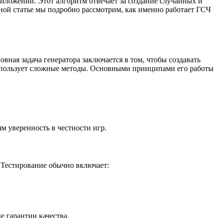
иложений. Этот алгоритм отвечает за создание случайных и
нной статье мы подробно рассмотрим, как именно работает ГСЧ
вная задача генератора заключается в том, чтобы создавать
использует сложные методы. Основными принципами его работы
м уверенность в честности игр.
. Тестирование обычно включает:
е гарантии качества.