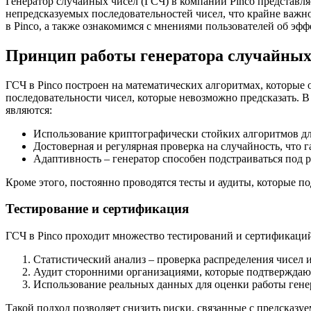
Генератор случайных чисел (ГСЧ) в компании Pinco представл
непредсказуемых последовательностей чисел, что крайне важно
в Pinco, а также ознакомимся с мнениями пользователей об эфф
Принцип работы генератора случайных
ГСЧ в Pinco построен на математических алгоритмах, которые 
последовательности чисел, которые невозможно предсказать. 
являются:
Использование криптографически стойких алгоритмов дл
Достоверная и регулярная проверка на случайность, что г
Адаптивность – генератор способен подстраиваться под 
Кроме этого, постоянно проводятся тесты и аудиты, которые п
Тестирование и сертификация
ГСЧ в Pinco проходит множество тестирований и сертификаций
Статистический анализ – проверка распределения чисел и
Аудит сторонними организациями, которые подтверждаю
Использование реальных данных для оценки работы гене
Такой подход позволяет снизить риски, связанные с предсказу