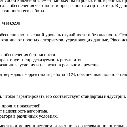
яет собой ключевой элемент множества игровых и лотерейных пр
 для обеспечения честности и прозрачности азартных игр. В да
ективности его работы.
 чисел
обеспечивают высокий уровень случайности и безопасность. Осно
В отличие от простых алгоритмов, усредняющих данные, Pinco 
я обеспечения безопасности.
арантирует непредсказуемость результатов.
различные условия и нагрузки в реальном времени.
одтверждают корректность работы ГСЧ, обеспечивая пользователя
, чтобы гарантировать его соответствует стандартам индустрии
 прочих показателей.
т надежность алгоритма.
ратора в различных условиях.
емостью и мошенничеством, и дает пользователям дополнительны