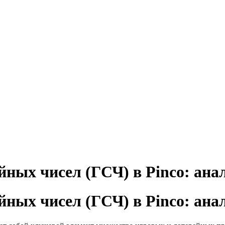
Quem Somos
Serviços
Crédit
йных чисел (ГСЧ) в Pinco: ана
йных чисел (ГСЧ) в Pinco: ана