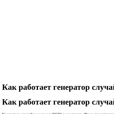
Ir
para
o
conteúdo
Как работает генератор случа
Как работает генератор случа