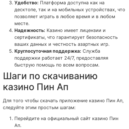
Удобство:
Платформа доступна как на
десктопе, так и на мобильных устройствах, что
позволяет играть в любое время и в любом
месте.
Надежность:
Казино имеет лицензии и
сертификаты, что гарантирует безопасность
ваших данных и честность азартных игр.
Круглосуточная поддержка:
Служба
поддержки работает 24/7, предоставляя
быструю помощь по всем вопросам.
Шаги по скачиванию
казино Пин Ап
Для того чтобы скачать приложение казино Пин Ап,
следуйте этим простым шагам:
Перейдите на официальный сайт казино Пин
Ап.