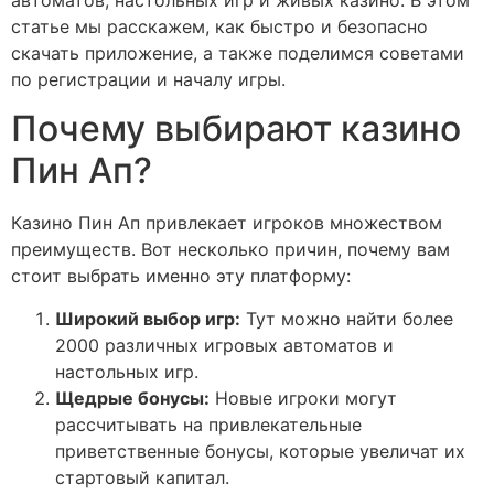
автоматов, настольных игр и живых казино. В этом
статье мы расскажем, как быстро и безопасно
скачать приложение, а также поделимся советами
по регистрации и началу игры.
Почему выбирают казино
Пин Ап?
Казино Пин Ап привлекает игроков множеством
преимуществ. Вот несколько причин, почему вам
стоит выбрать именно эту платформу:
Широкий выбор игр:
Тут можно найти более
2000 различных игровых автоматов и
настольных игр.
Щедрые бонусы:
Новые игроки могут
рассчитывать на привлекательные
приветственные бонусы, которые увеличат их
стартовый капитал.