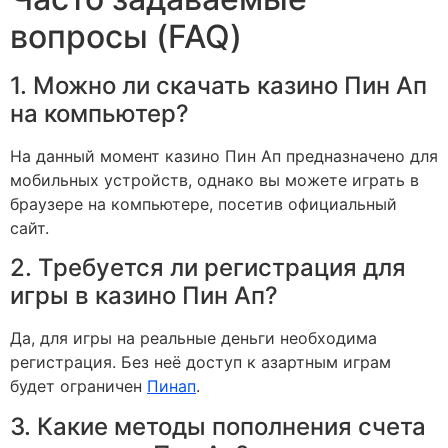
вопросы (FAQ)
1. Можно ли скачать казино Пин Ап
на компьютер?
На данный момент казино Пин Ап предназначено для
мобильных устройств, однако вы можете играть в
браузере на компьютере, посетив официальный
сайт.
2. Требуется ли регистрация для
игры в казино Пин Ап?
Да, для игры на реальные деньги необходима
регистрация. Без неё доступ к азартным играм
будет ограничен
Пинап
.
3. Какие методы пополнения счета