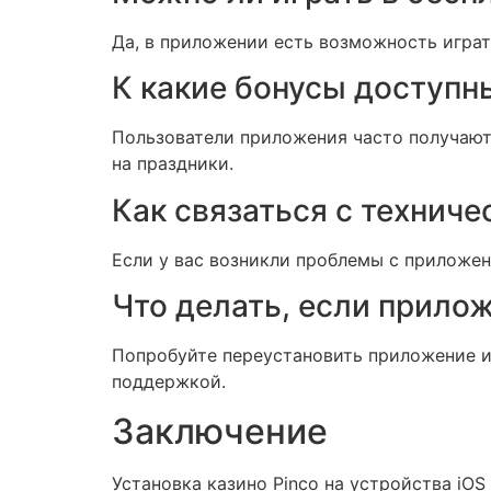
Да, в приложении есть возможность играт
К какие бонусы доступн
Пользователи приложения часто получают
на праздники.
Как связаться с техниче
Если у вас возникли проблемы с приложен
Что делать, если прило
Попробуйте переустановить приложение ил
поддержкой.
Заключение
Установка казино Pinco на устройства iOS