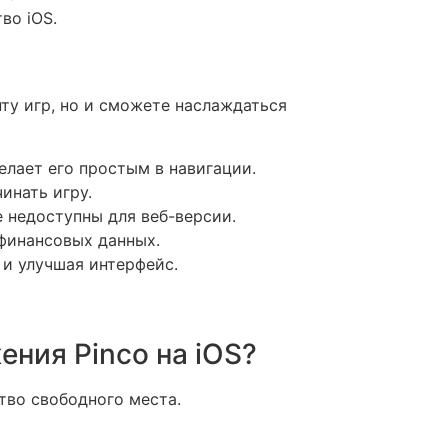
во iOS.
ту игр, но и сможете наслаждаться
елает его простым в навигации.
инать игру.
 недоступны для веб-версии.
финансовых данных.
и улучшая интерфейс.
ния Pinco на iOS?
тво свободного места.