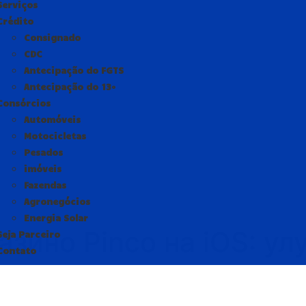
Serviços
Crédito
Consignado
CDC
Antecipação do FGTS
Antecipação do 13º
Consórcios
Automóveis
Motocicletas
Pesados
imóveis
Fazendas
Agronegócios
Energia Solar
азино Pinco на iOS: у
Seja Parceiro
Contato