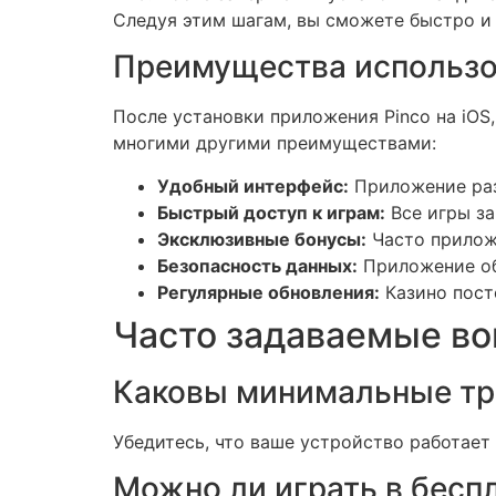
Следуя этим шагам, вы сможете быстро и 
Преимущества использо
После установки приложения Pinco на iOS
многими другими преимуществами:
Удобный интерфейс:
Приложение разр
Быстрый доступ к играм:
Все игры за
Эксклюзивные бонусы:
Часто приложе
Безопасность данных:
Приложение об
Регулярные обновления:
Казино пост
Часто задаваемые во
Каковы минимальные тре
Убедитесь, что ваше устройство работает
Можно ли играть в беспл