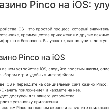
азино Pinco на iOS: у
тройства iOS – это простой процесс, который значител
установке, преимущества приложения и другие важные
фортно и безопасно. Вы узнаете, как получить доступ
зино Pinco на iOS
на вашем устройстве iOS, следуйте простым шагам, опи
 выбором игр и удобным интерфейсом.
е iOS и перейдите на официальный сайт казино Pinco.
«Скачать приложение» и нажмите на нее.
удет доступен для вашего устройства.
рдите установку приложения.
иконку Pinco на главном экране и запустите приложен