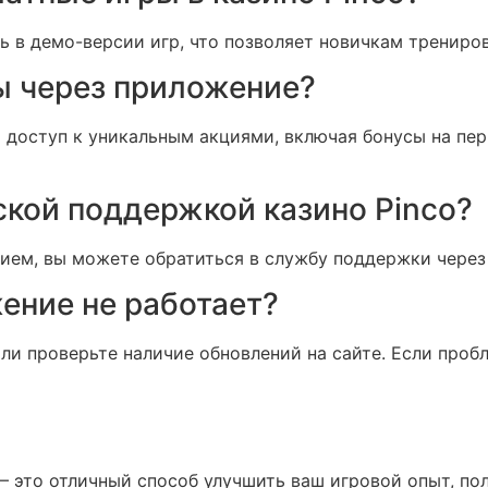
ь в демо-версии игр, что позволяет новичкам трениров
ы через приложение?
 доступ к уникальным акциями, включая бонусы на пе
ской поддержкой казино Pinco?
ием, вы можете обратиться в службу поддержки через 
жение не работает?
и проверьте наличие обновлений на сайте. Если пробл
 – это отличный способ улучшить ваш игровой опыт, п