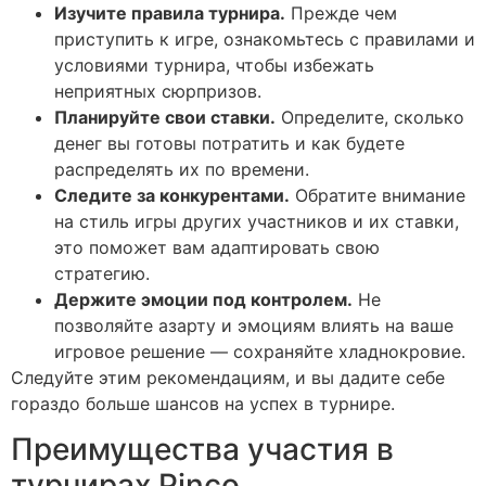
Изучите правила турнира.
Прежде чем
приступить к игре, ознакомьтесь с правилами и
условиями турнира, чтобы избежать
неприятных сюрпризов.
Планируйте свои ставки.
Определите, сколько
денег вы готовы потратить и как будете
распределять их по времени.
Следите за конкурентами.
Обратите внимание
на стиль игры других участников и их ставки,
это поможет вам адаптировать свою
стратегию.
Держите эмоции под контролем.
Не
позволяйте азарту и эмоциям влиять на ваше
игровое решение — сохраняйте хладнокровие.
Следуйте этим рекомендациям, и вы дадите себе
гораздо больше шансов на успех в турнире.
Преимущества участия в
турнирах Pinco