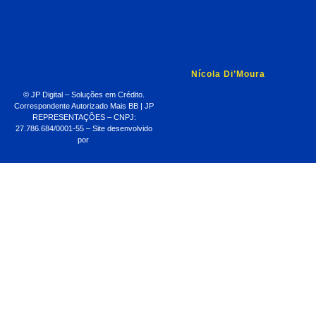
Nícola Di’Moura
© JP Digital – Soluções em Crédito.
Correspondente Autorizado Mais BB | JP
REPRESENTAÇÕES – CNPJ:
27.786.684/0001-55 – Site desenvolvido
por