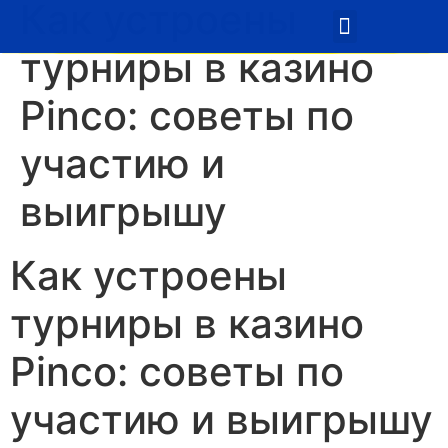
Как устроены
Quem Somos
Seja Parceiro
турниры в казино
Pinco: советы по
участию и
выигрышу
Как устроены
турниры в казино
Pinco: советы по
участию и выигрышу