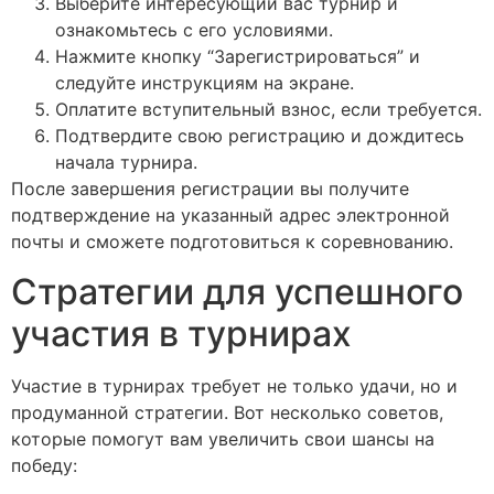
Выберите интересующий вас турнир и
ознакомьтесь с его условиями.
Нажмите кнопку “Зарегистрироваться” и
следуйте инструкциям на экране.
Оплатите вступительный взнос, если требуется.
Подтвердите свою регистрацию и дождитесь
начала турнира.
После завершения регистрации вы получите
подтверждение на указанный адрес электронной
почты и сможете подготовиться к соревнованию.
Стратегии для успешного
участия в турнирах
Участие в турнирах требует не только удачи, но и
продуманной стратегии. Вот несколько советов,
которые помогут вам увеличить свои шансы на
победу: