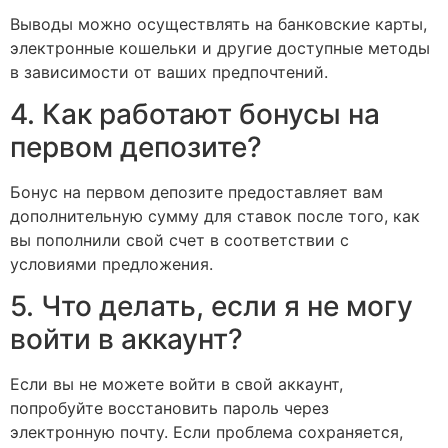
Выводы можно осуществлять на банковские карты,
электронные кошельки и другие доступные методы
в зависимости от ваших предпочтений.
4. Как работают бонусы на
первом депозите?
Бонус на первом депозите предоставляет вам
дополнительную сумму для ставок после того, как
вы пополнили свой счет в соответствии с
условиями предложения.
5. Что делать, если я не могу
войти в аккаунт?
Если вы не можете войти в свой аккаунт,
попробуйте восстановить пароль через
электронную почту. Если проблема сохраняется,