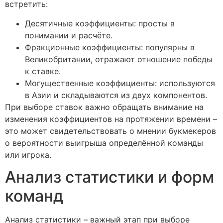
встретить:
Десятичные коэффициенты: просты в
понимании и расчёте.
Фракционные коэффициенты: популярны в
Великобритании, отражают отношение победы
к ставке.
Могущественные коэффициенты: используются
в Азии и складываются из двух компонентов.
При выборе ставок важно обращать внимание на
изменения коэффициентов на протяжении времени –
это может свидетельствовать о мнении букмекеров
о вероятности выигрыша определённой команды
или игрока.
Анализ статистики и форм
команд
Анализ статистики – важный этап при выборе