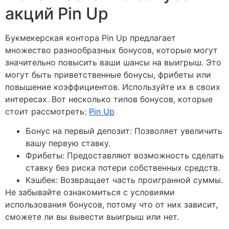
акций Pin Up
Букмекерская контора Pin Up предлагает
множество разнообразных бонусов, которые могут
значительно повысить ваши шансы на выигрыш. Это
могут быть приветственные бонусы, фрибеты или
повышение коэффициентов. Используйте их в своих
интересах. Вот несколько типов бонусов, которые
стоит рассмотреть:
Pin Up
Бонус на первый депозит: Позволяет увеличить
вашу первую ставку.
Фрибеты: Предоставляют возможность сделать
ставку без риска потери собственных средств.
Кэшбек: Возвращает часть проигранной суммы.
Не забывайте ознакомиться с условиями
использования бонусов, потому что от них зависит,
сможете ли вы вывести выигрыш или нет.