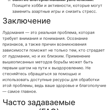
Поищите хобби и активности, которые могут
заменить азартные игры и снизить стресс.
Заключение
Лудомания — это реальная проблема, которая
требует внимания и понимания. Осознание
признаков, а также причин возникновения
зависимости поможет не только тем, кто страдает
от лудомании, но и их близким. Применение
вышеописанных методов борьбы может быть
первым шагом на пути к выздоровлению. Не
стесняйтесь обращаться за помощью и
использовать доступные ресурсы для обработки
этой проблемы, ведь ваше здоровье и благополучие
— самое главное.
Часто задаваемые