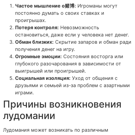
Частое мышление о赌博:
Игроманы могут
постоянно думать о своих ставках и
проигрышах.
Потеря контроля:
Невозможность
остановиться, даже если у человека нет денег.
Обман близких:
Скрытие запаров и обман ради
получения денег на игру.
Огромные эмоции:
Состояния восторга или
глубокого разочарования в зависимости от
выигрышей или проигрышей.
Социальная изоляция:
Уход от общения с
друзьями и семьей из-за проблем с азартными
играми.
Причины возникновения
лудомании
Лудомания может возникать по различным