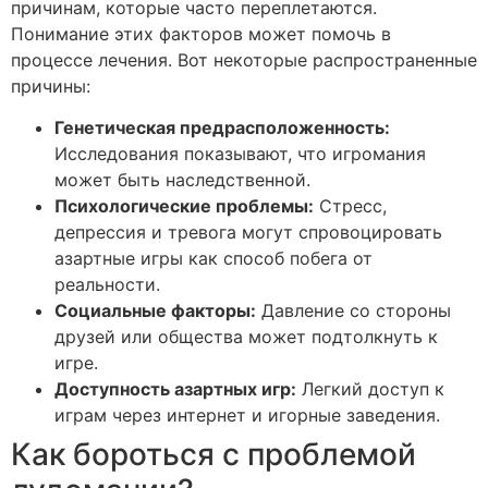
причинам, которые часто переплетаются.
Понимание этих факторов может помочь в
процессе лечения. Вот некоторые распространенные
причины:
Генетическая предрасположенность:
Исследования показывают, что игромания
может быть наследственной.
Психологические проблемы:
Стресс,
депрессия и тревога могут спровоцировать
азартные игры как способ побега от
реальности.
Социальные факторы:
Давление со стороны
друзей или общества может подтолкнуть к
игре.
Доступность азартных игр:
Легкий доступ к
играм через интернет и игорные заведения.
Как бороться с проблемой