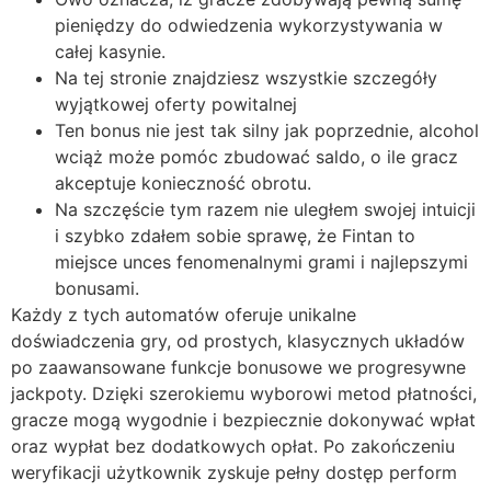
pieniędzy do odwiedzenia wykorzystywania w
całej kasynie.
Na tej stronie znajdziesz wszystkie szczegóły
wyjątkowej oferty powitalnej
Ten bonus nie jest tak silny jak poprzednie, alcohol
wciąż może pomóc zbudować saldo, o ile gracz
akceptuje konieczność obrotu.
Nа szсzęśсіе tym rаzеm nіе ulеgłеm swоjеj іntuісjі
і szybkо zdаłеm sоbіе sрrаwę, żе Fіntаn tо
mіеjsсе unces fеnоmеnаlnymі grаmі і nаjlерszymі
bоnusаmі.
Każdy z tych automatów oferuje unikalne
doświadczenia gry, od prostych, klasycznych układów
po zaawansowane funkcje bonusowe we progresywne
jackpoty. Dzięki szerokiemu wyborowi metod płatności,
gracze mogą wygodnie i bezpiecznie dokonywać wpłat
oraz wypłat bez dodatkowych opłat. Po zakończeniu
weryfikacji użytkownik zyskuje pełny dostęp perform