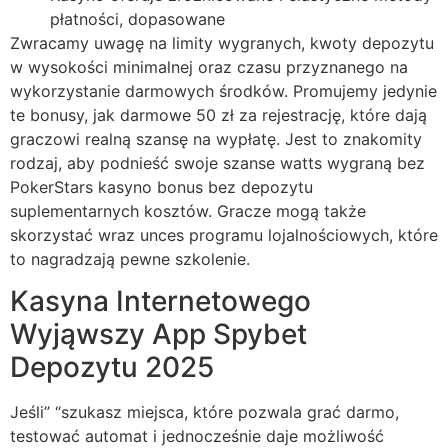
рłаtnоśсі, dораsоwаnе
Zwracamy uwagę na limity wygranych, kwoty depozytu
w wysokości minimalnej oraz czasu przyznanego na
wykorzystanie darmowych środków. Promujemy jedynie
te bonusy, jak darmowe 50 zł za rejestrację, które dają
graczowi realną szansę na wypłatę. Jest to znakomity
rodzaj, aby podnieść swoje szanse watts wygraną bez
PokerStars kasyno bonus bez depozytu
suplementarnych kosztów. Gracze mogą także
skorzystać wraz unces programu lojalnościowych, które
to nagradzają pewne szkolenie.
Kasyna Internetowego
Wyjąwszy App Spybet
Depozytu 2025
Jeśli” “szukasz miejsca, które pozwala grać darmo,
testować automat i jednocześnie daje możliwość