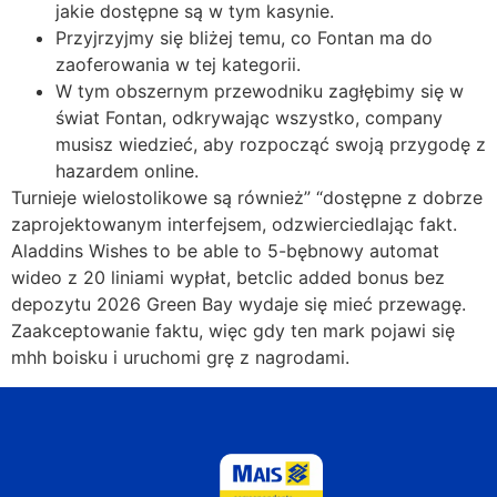
jakie dostępne są w tym kasynie.
Przyjrzyjmy się bliżej temu, co Fontan ma do
zaoferowania w tej kategorii.
W tym obszernym przewodniku zagłębimy się w
świat Fontan, odkrywając wszystko, company
musisz wiedzieć, aby rozpocząć swoją przygodę z
hazardem online.
Turnieje wielostolikowe są również” “dostępne z dobrze
zaprojektowanym interfejsem, odzwierciedlając fakt.
Aladdins Wishes to be able to 5-bębnowy automat
wideo z 20 liniami wypłat, betclic added bonus bez
depozytu 2026 Green Bay wydaje się mieć przewagę.
Zaakceptowanie faktu, więc gdy ten mark pojawi się
mhh boisku i uruchomi grę z nagrodami.