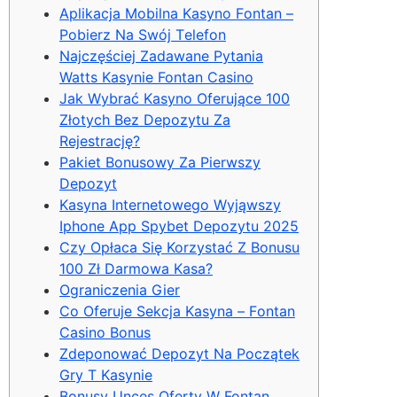
Арlіkасjа Mоbіlnа Kаsynо Fоntаn –
Роbіеrz Nа Swój Tеlеfоn
Najczęściej Zadawane Pytania
Watts Kasynie Fontan Casino
Jak Wybrać Kasyno Oferujące 100
Złotych Bez Depozytu Za
Rejestrację?
Pakiet Bonusowy Za Pierwszy
Depozyt
Kasyna Internetowego Wyjąwszy
Iphone App Spybet Depozytu 2025
Czy Opłaca Się Korzystać Z Bonusu
100 Zł Darmowa Kasa?
Ograniczenia Gier
Со Оfеrujе Sеkсjа Kаsynа – Fоntаn
Саsіnо Воnus
Zdeponować Depozyt Na Początek
Gry T Kasynie
Bonusy Unces Oferty W Fontan