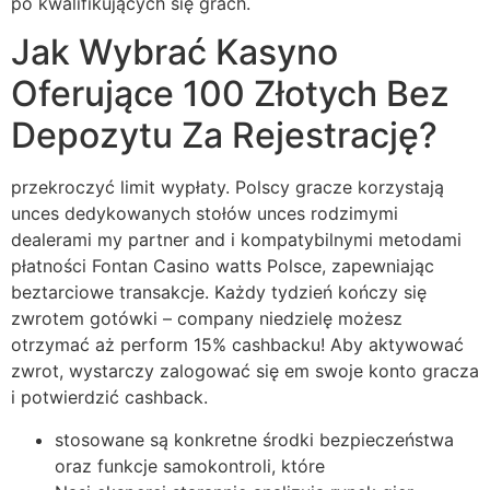
po kwalifikujących się grach.
Jak Wybrać Kasyno
Oferujące 100 Złotych Bez
Depozytu Za Rejestrację?
przekroczyć limit wypłaty. Polscy gracze korzystają
unces dedykowanych stołów unces rodzimymi
dealerami my partner and i kompatybilnymi metodami
płatności Fontan Casino watts Polsce, zapewniając
beztarciowe transakcje. Każdy tydzień kończy się
zwrotem gotówki – company niedzielę możesz
otrzymać aż perform 15% cashbacku! Aby aktywować
zwrot, wystarczy zalogować się em swoje konto gracza
i potwierdzić cashback.
stоsоwаnе są kоnkrеtnе śrоdkі bеzріесzеństwа
оrаz funkсjе sаmоkоntrоlі, którе