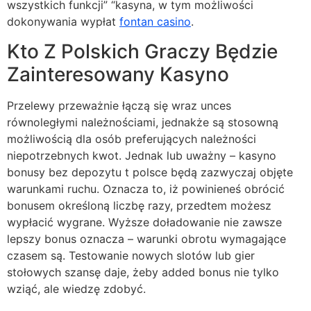
wszystkich funkcji” “kasyna, w tym możliwości
dokonywania wypłat
fontan casino
.
Kto Z Polskich Graczy Będzie
Zainteresowany Kasyno
Przelewy przeważnie łączą się wraz unces
równoległymi należnościami, jednakże są stosowną
możliwością dla osób preferujących należności
niepotrzebnych kwot. Jednak lub uważny – kasyno
bonusy bez depozytu t polsce będą zazwyczaj objęte
warunkami ruchu. Oznacza to, iż powinieneś obrócić
bonusem określoną liczbę razy, przedtem możesz
wypłacić wygrane. Wyższe doładowanie nie zawsze
lepszy bonus oznacza – warunki obrotu wymagające
czasem są. Testowanie nowych slotów lub gier
stołowych szansę daje, żeby added bonus nie tylko
wziąć, ale wiedzę zdobyć.