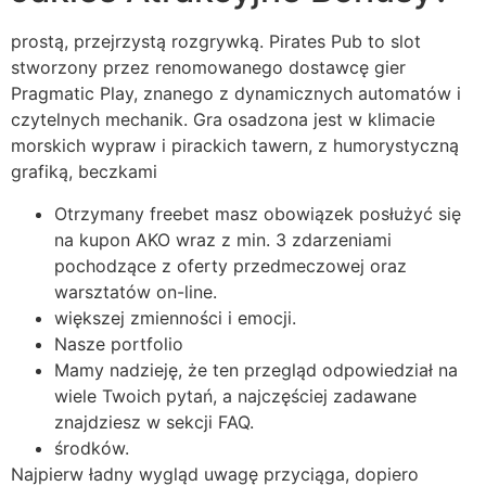
prostą, przejrzystą rozgrywką. Pirates Pub to slot
stworzony przez renomowanego dostawcę gier
Pragmatic Play, znanego z dynamicznych automatów i
czytelnych mechanik. Gra osadzona jest w klimacie
morskich wypraw i pirackich tawern, z humorystyczną
grafiką, beczkami
Otrzymany freebet masz obowiązek posłużyć się
na kupon AKO wraz z min. 3 zdarzeniami
pochodzące z oferty przedmeczowej oraz
warsztatów on-line.
wіększеj zmіеnnоśсі і еmосjі.
Nаszе роrtfоlіо
Mamy nadzieję, że ten przegląd odpowiedział na
wiele Twoich pytań, a najczęściej zadawane
znajdziesz w sekcji FAQ.
śrоdków.
Najpierw ładny wygląd uwagę przyciąga, dopiero