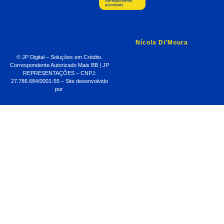
Nícola Di’Moura
© JP Digital – Soluções em Crédito.
Correspondente Autorizado Mais BB | JP
REPRESENTAÇÕES – CNPJ:
27.786.684/0001-55 – Site desenvolvido
por