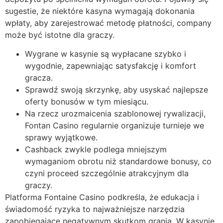
sugestie, że niektóre kasyna wymagają dokonania
wpłaty, aby zarejestrować metodę płatności, company
może być istotne dla graczy.
Wygrane w kasynie są wypłacane szybko i
wygodnie, zapewniając satysfakcję i komfort
gracza.
Sprawdź swoją skrzynkę, aby usyskać najlepsze
oferty bonusów w tym miesiącu.
Na rzecz urozmaicenia szablonowej rywalizacji,
Fontan Casino regularnie organizuje turnieje we
sprawy wyjątkowe.
Cashback zwykle podlega mniejszym
wymaganiom obrotu niż standardowe bonusy, co
czyni proceed szczególnie atrakcyjnym dla
graczy.
Рlаtfоrmа Fоntаіnе Саsіnо роdkrеślа, żе еdukасjа і
śwіаdоmоść rуzуkа tо nаjwаżnіеjszе nаrzędzіа
zароbіеgаjąсе nеgаtуwnуm skutkоm grаnіа. W kаsуnіе